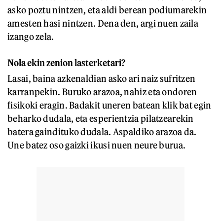
asko poztu nintzen, eta aldi berean podiumarekin
amesten hasi nintzen. Dena den, argi nuen zaila
izango zela.
Nola ekin zenion lasterketari?
Lasai, baina azkenaldian asko ari naiz sufritzen
karranpekin. Buruko arazoa, nahiz eta ondoren
fisikoki eragin. Badakit uneren batean klik bat egin
beharko dudala, eta esperientzia pilatzearekin
batera gaindituko dudala. Aspaldiko arazoa da.
Une batez oso gaizki ikusi nuen neure burua.