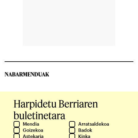
NABARMENDUAK
Harpidetu Berriaren
buletinetara
Mendia
Arratsaldekoa
Goizekoa
Badok
Astekaria
Kinka