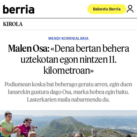
Babestu Berria
KIROLA
MENDI KORRIKALARIA
Malen Osa:
«Dena bertan behera
uztekotan egon nintzen 11.
kilometroan»
Podiumean koska bat beherago geratu arren, egin duen
lanarekin gustura dago Osa, marka hobea egin baitu.
Lasterkarien maila nabarmendu du.