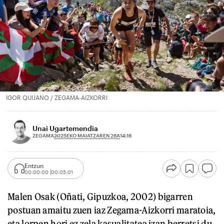
IGOR QUIJANO / ZEGAMA-AIZKORRI
Unai Ugartemendia
2025EKO MAIATZAREN 26A
ZEGAMA
14:16
Entzun
00:00:00
00:05:01
Malen Osak (Oñati, Gipuzkoa, 2002) bigarren
postuan amaitu zuen iaz Zegama-Aizkorri maratoia,
eta lorpen hori ez zela kasualitatea izan berretsi du