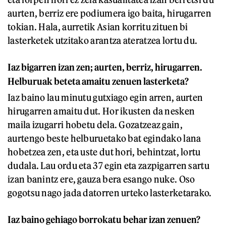
aurten, berriz ere podiumera igo baita, hirugarren
tokian. Hala, aurretik Asian korritu zituen bi
lasterketek utzitako arantza ateratzea lortu du.
Iaz bigarren izan zen; aurten, berriz, hirugarren.
Helburuak beteta amaitu zenuen lasterketa?
Iaz baino lau minutu gutxiago egin arren, aurten
hirugarren amaitu dut. Hor ikusten da nesken
maila izugarri hobetu dela. Gozatzeaz gain,
aurtengo beste helburuetako bat egindako lana
hobetzea zen, eta uste dut hori, behintzat, lortu
dudala. Lau ordu eta 37 egin eta zazpigarren sartu
izan banintz ere, gauza bera esango nuke. Oso
gogotsu nago jada datorren urteko lasterketarako.
Iaz baino gehiago borrokatu behar izan zenuen?