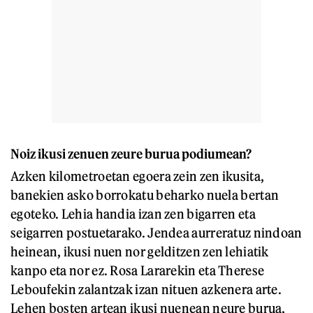
Noiz ikusi zenuen zeure burua podiumean?
Azken kilometroetan egoera zein zen ikusita,
banekien asko borrokatu beharko nuela bertan
egoteko. Lehia handia izan zen bigarren eta
seigarren postuetarako. Jendea aurreratuz nindoan
heinean, ikusi nuen nor gelditzen zen lehiatik
kanpo eta nor ez. Rosa Lararekin eta Therese
Leboufekin zalantzak izan nituen azkenera arte.
Lehen bosten artean ikusi nuenean neure burua,