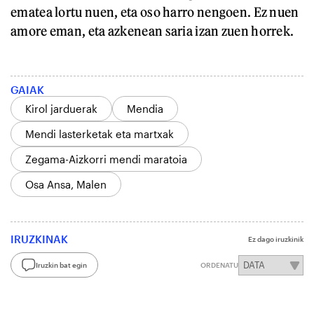
ematea lortu nuen, eta oso harro nengoen. Ez nuen
amore eman, eta azkenean saria izan zuen horrek.
GAIAK
Kirol jarduerak
Mendia
Mendi lasterketak eta martxak
Zegama-Aizkorri mendi maratoia
Osa Ansa, Malen
IRUZKINAK
Ez dago iruzkinik
Iruzkin bat egin
ORDENATU