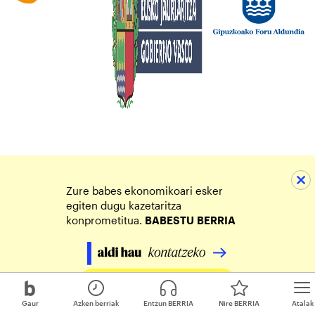
Zure babes ekonomikoari esker
egiten dugu kazetaritza
konprometitua.
BABESTU
BERRIA
Egin zure ekarpena
Gaur
Azken berriak
Entzun BERRIA
Nire BERRIA
Atalak