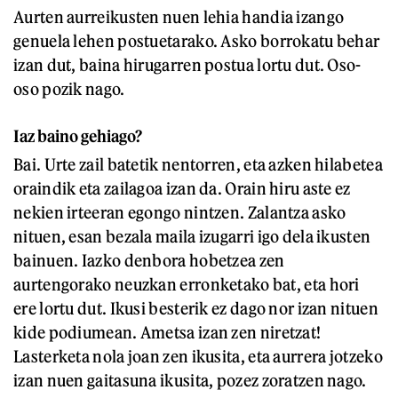
Aurten aurreikusten nuen lehia handia izango
genuela lehen postuetarako. Asko borrokatu behar
izan dut, baina hirugarren postua lortu dut. Oso-
oso pozik nago.
Iaz baino gehiago?
Bai. Urte zail batetik nentorren, eta azken hilabetea
oraindik eta zailagoa izan da. Orain hiru aste ez
nekien irteeran egongo nintzen. Zalantza asko
nituen, esan bezala maila izugarri igo dela ikusten
bainuen. Iazko denbora hobetzea zen
aurtengorako neuzkan erronketako bat, eta hori
ere lortu dut. Ikusi besterik ez dago nor izan nituen
kide podiumean. Ametsa izan zen niretzat!
Lasterketa nola joan zen ikusita, eta aurrera jotzeko
izan nuen gaitasuna ikusita, pozez zoratzen nago.