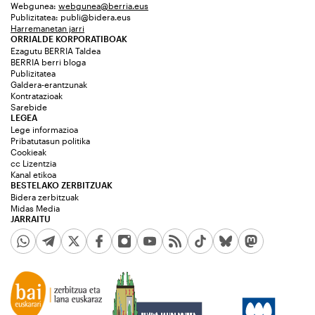
Webgunea:
webgunea@berria.eus
Publizitatea:
publi@bidera.eus
Harremanetan jarri
ORRIALDE KORPORATIBOAK
Ezagutu BERRIA Taldea
BERRIA berri bloga
Publizitatea
Galdera-erantzunak
Kontratazioak
Sarebide
LEGEA
Lege informazioa
Pribatutasun politika
Cookieak
cc Lizentzia
Kanal etikoa
BESTELAKO ZERBITZUAK
Bidera zerbitzuak
Midas Media
JARRAITU