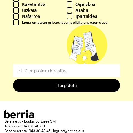
Kazetaritza
Gipuzkoa
Bizkaia
Araba
Nafarroa
Iparraldea
Izena ematean
pribatutasun politika
onartzen duzu.
Berria.eus - Euskal Editorea SM
Telefonoa: 943 30 40 30
Bezero arreta: 943 30 43 45 | laguna@berria.eus