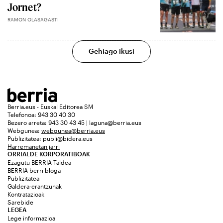
Jornet?
RAMON OLASAGASTI
Gehiago ikusi
Berria.eus - Euskal Editorea SM
Telefonoa: 943 30 40 30
Bezero arreta: 943 30 43 45 | laguna@berria.eus
Webgunea:
webgunea@berria.eus
Publizitatea:
publi@bidera.eus
Harremanetan jarri
ORRIALDE KORPORATIBOAK
Ezagutu BERRIA Taldea
BERRIA berri bloga
Publizitatea
Galdera-erantzunak
Kontratazioak
Sarebide
LEGEA
Lege informazioa