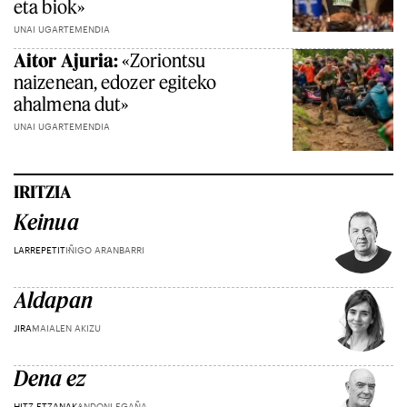
eta biok»
UNAI UGARTEMENDIA
Aitor Ajuria:
«Zoriontsu
naizenean, edozer egiteko
ahalmena dut»
UNAI UGARTEMENDIA
IRITZIA
Keinua
LARREPETIT
IÑIGO ARANBARRI
Aldapan
JIRA
MAIALEN AKIZU
Dena ez
HITZ ETZANAK
ANDONI EGAÑA