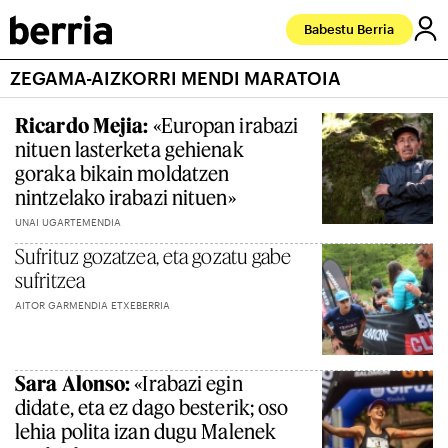
Babestu Berria
ZEGAMA-AIZKORRI MENDI MARATOIA
Ricardo Mejia:
«Europan irabazi
nituen lasterketa gehienak
goraka bikain moldatzen
nintzelako irabazi nituen»
UNAI UGARTEMENDIA
Sufrituz gozatzea, eta gozatu gabe
sufritzea
AITOR GARMENDIA ETXEBERRIA
Sara Alonso:
«Irabazi egin
didate, eta ez dago besterik; oso
lehia polita izan dugu Malenek