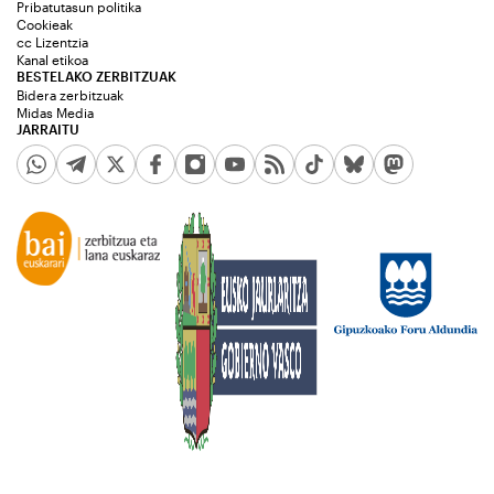
Pribatutasun politika
Cookieak
cc Lizentzia
Kanal etikoa
BESTELAKO ZERBITZUAK
Bidera zerbitzuak
Midas Media
JARRAITU