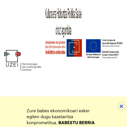
Zure babes ekonomikoari esker
egiten dugu kazetaritza
konprometitua.
BABESTU BERRIA