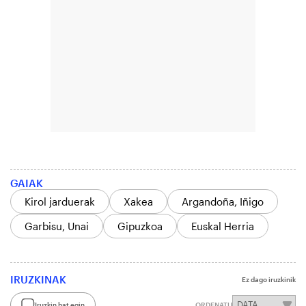
GAIAK
Kirol jarduerak
Xakea
Argandoña, Iñigo
Garbisu, Unai
Gipuzkoa
Euskal Herria
IRUZKINAK
Ez dago iruzkinik
Iruzkin bat egin
ORDENATU