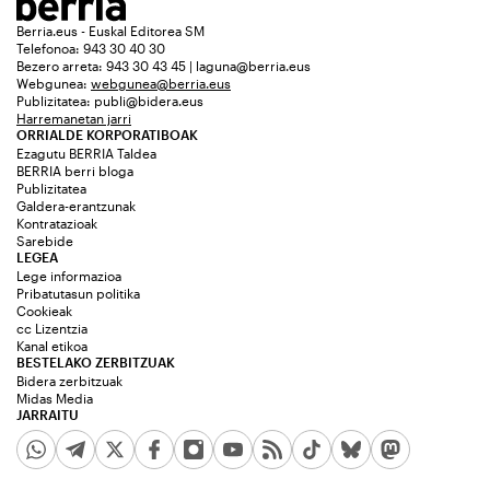
Berria.eus - Euskal Editorea SM
Telefonoa: 943 30 40 30
Bezero arreta: 943 30 43 45 | laguna@berria.eus
Webgunea:
webgunea@berria.eus
Publizitatea:
publi@bidera.eus
Harremanetan jarri
ORRIALDE KORPORATIBOAK
Ezagutu BERRIA Taldea
BERRIA berri bloga
Publizitatea
Galdera-erantzunak
Kontratazioak
Sarebide
LEGEA
Lege informazioa
Pribatutasun politika
Cookieak
cc Lizentzia
Kanal etikoa
BESTELAKO ZERBITZUAK
Bidera zerbitzuak
Midas Media
JARRAITU