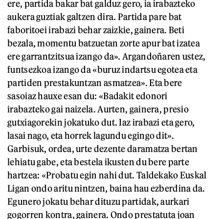
ere, partida bakar bat galduz gero, ia irabazteko
aukera guztiak galtzen dira. Partida pare bat
faboritoei irabazi behar zaizkie, gainera. Beti
bezala, momentu batzuetan zorte apur bat izatea
ere garrantzitsua izango da». Argandoñaren ustez,
funtsezkoa izango da «buruz indartsu egotea eta
partiden prestakuntzan asmatzea». Eta bere
sasoiaz hauxe esan du: «Badakit edonori
irabazteko gai naizela. Aurten, gainera, presio
gutxiagorekin jokatuko dut. Iaz irabazi eta gero,
lasai nago, eta horrek lagundu egingo dit».
Garbisuk, ordea, urte dezente daramatza bertan
lehiatu gabe, eta bestela ikusten du bere parte
hartzea: «Probatu egin nahi dut. Taldekako Euskal
Ligan ondo aritu nintzen, baina hau ezberdina da.
Egunero jokatu behar dituzu partidak, aurkari
gogorren kontra, gainera. Ondo prestatuta joan