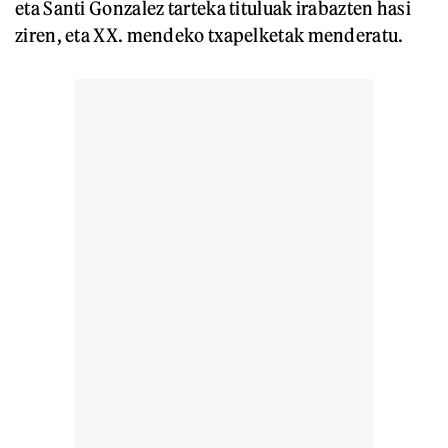
eta Santi Gonzalez tarteka tituluak irabazten hasi
ziren, eta XX. mendeko txapelketak menderatu.