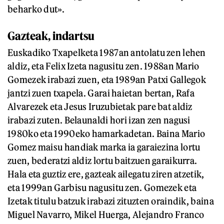
beharko dut».
Gazteak, indartsu
Euskadiko Txapelketa 1987an antolatu zen lehen
aldiz, eta Felix Izeta nagusitu zen. 1988an Mario
Gomezek irabazi zuen, eta 1989an Patxi Gallegok
jantzi zuen txapela. Garai haietan bertan, Rafa
Alvarezek eta Jesus Iruzubietak pare bat aldiz
irabazi zuten. Belaunaldi hori izan zen nagusi
1980ko eta 1990eko hamarkadetan. Baina Mario
Gomez maisu handiak marka ia garaiezina lortu
zuen, bederatzi aldiz lortu baitzuen garaikurra.
Hala eta guztiz ere, gazteak ailegatu ziren atzetik,
eta 1999an Garbisu nagusitu zen. Gomezek eta
Izetak titulu batzuk irabazi zituzten oraindik, baina
Miguel Navarro, Mikel Huerga, Alejandro Franco