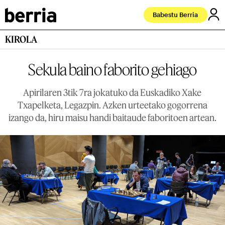
Babestu Berria
KIROLA
Sekula baino faborito gehiago
Apirilaren 3tik 7ra jokatuko da Euskadiko Xake
Txapelketa, Legazpin. Azken urteetako gogorrena
izango da, hiru maisu handi baitaude faboritoen artean.