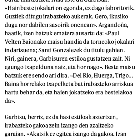
«Hainbeste jokalari on egonda, ez dago faboritorik.
Guztiek ditugu irabazteko aukerak. Gero, ikusiko
dugu nor dabilen sasoirik onenean». Argandoña,
haatik, izen batzuk ematera ausartu da: «Paul
Velten Baionako maisu handia da torneoko jokalari
indartsuena; Santi Gonzalezek du titulu gehien.
Niri, gainera, Garbisuren estiloa gustatzen zait. Ni
egungo txapelduna naiz, eta hor nago». Beste maisu
batzuk ere sendo ari dira. «Del Rio, Huerga, Trigo...
Baina horrelako txapelketa bat irabazteko arriskua
hartu behar da, eta haien jokatzeko era bestelakoa
da».
Garbisu, berriz, ez da hasi estiloak aztertzen,
irabazteko gakoa zein izango den azaltzeko
garaian. «Akatsik ez egitea izango da gakoa. Izan