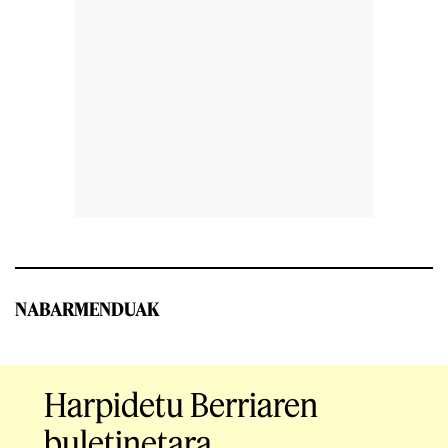
NABARMENDUAK
Harpidetu Berriaren
buletinetara