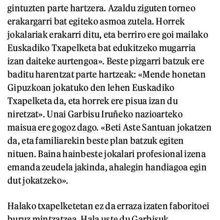
gintuzten parte hartzera. Azaldu ziguten torneo
erakargarri bat egiteko asmoa zutela. Horrek
jokalariak erakarri ditu, eta berriro ere goi mailako
Euskadiko Txapelketa bat edukitzeko mugarria
izan daiteke aurtengoa». Beste pizgarri batzuk ere
baditu harentzat parte hartzeak: «Mende honetan
Gipuzkoan jokatuko den lehen Euskadiko
Txapelketa da, eta horrek ere pisua izan du
niretzat». Unai Garbisu Iruñeko nazioarteko
maisua ere gogoz dago. «Beti Aste Santuan jokatzen
da, eta familiarekin beste plan batzuk egiten
nituen. Baina hainbeste jokalari profesional izena
emanda zeudela jakinda, ahalegin handiagoa egin
dut jokatzeko».
Halako txapelketetan ez da erraza izaten faboritoei
buruz mintzatzea. Hala uste du Garbisuk.