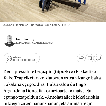
Jokalariak lehian iaz, Euskadiko Txapelketan. BERRIA
Josu Tornay
2024KO MARTXOAREN 29A
05:05
Entzun
00:00:00
00:06:28
Dena prest dute Legazpin (Gipuzkoa) Euskadiko
Xake Txapelketarako, datorren astean izango baita.
Jokalariak gogoz dira. Hala azaldu du Iñigo
Argandoña Donostiako nazioarteko maisu eta
egungo txapeldunak. «Antolatzaileek jokalariokin
hitz egin zuten banan-banan, eta animatu egin