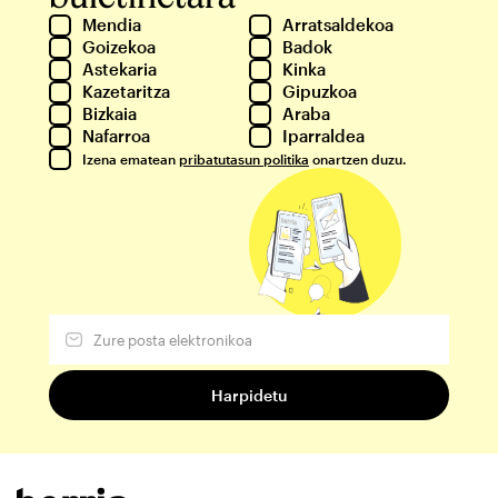
Mendia
Arratsaldekoa
Goizekoa
Badok
Astekaria
Kinka
Kazetaritza
Gipuzkoa
Bizkaia
Araba
Nafarroa
Iparraldea
Izena ematean
pribatutasun politika
onartzen duzu.