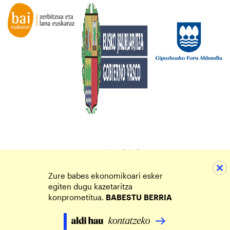
Zure babes ekonomikoari esker
egiten dugu kazetaritza
konprometitua.
BABESTU
BERRIA