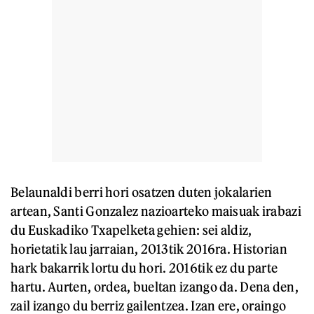
Belaunaldi berri hori osatzen duten jokalarien
artean, Santi Gonzalez nazioarteko maisuak irabazi
du Euskadiko Txapelketa gehien: sei aldiz,
horietatik lau jarraian, 2013tik 2016ra. Historian
hark bakarrik lortu du hori. 2016tik ez du parte
hartu. Aurten, ordea, bueltan izango da. Dena den,
zail izango du berriz gailentzea. Izan ere, oraingo