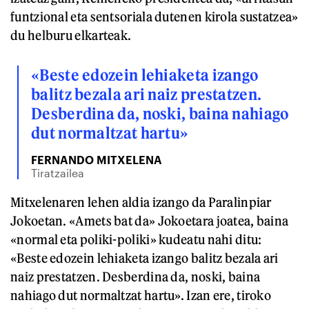
funtzional eta sentsoriala dutenen kirola sustatzea»
du helburu elkarteak.
«Beste edozein lehiaketa izango
balitz bezala ari naiz prestatzen.
Desberdina da, noski, baina nahiago
dut normaltzat hartu»
FERNANDO MITXELENA
Tiratzailea
Mitxelenaren lehen aldia izango da Paralinpiar
Jokoetan. «Amets bat da» Jokoetara joatea, baina
«normal eta poliki-poliki» kudeatu nahi ditu:
«Beste edozein lehiaketa izango balitz bezala ari
naiz prestatzen. Desberdina da, noski, baina
nahiago dut normaltzat hartu». Izan ere, tiroko