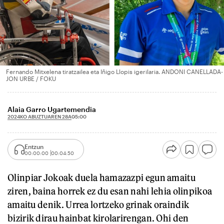
Fernando Mitxelena tiratzailea eta Iñigo Llopis igerilaria. ANDONI CANELLADA-
JON URBE / FOKU
Alaia Garro Ugartemendia
2024KO ABUZTUAREN 28A
05:00
Entzun
00:00:00
00:04:50
Olinpiar Jokoak duela hamazazpi egun amaitu
ziren, baina horrek ez du esan nahi lehia olinpikoa
amaitu denik. Urrea lortzeko grinak oraindik
bizirik dirau hainbat kirolarirengan. Ohi den