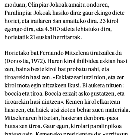
moduan, Olinpiar Jokoak amaitu ondoren,
Paralinpiar Jokoak hasiko dira: gaur ekingo diete
horiei, eta irailaren 8an amaituko dira. 23 kirol
egongo dira, eta 4.500 atleta lehiatuko dira,
horietatik 21 euskal herritarrak.
Horietako bat Fernando Mitxelena tiratzailea da
(Donostia, 1972). Haren kirol ibilbidea eskian hasi
zen, baina beste kirol bat probatu nahi, eta
tiroarekin hasi zen. «Eskiatzeari utzi nion, eta zer
kirol mota egin nitzakeen ikusi. Bi aukera nituen:
boccia eta tiroa. Boccia ez zait asko gustatzen, eta
tiroarekin hasi nintzen». Kemen kirol elkartean
hasi zen, eta haiek utzi zioten behar zuen materiala.
Mitxelenaren hitzetan, hasieran denbora-pasa
hutsa zen tiroa. Gaur egun, kirolari paralinpikoa
izateaz gain, Kemeneko presidentea da; «urritasun