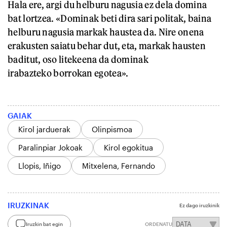
Hala ere, argi du helburu nagusia ez dela domina
bat lortzea. «Dominak beti dira sari politak, baina
helburu nagusia markak haustea da. Nire onena
erakusten saiatu behar dut, eta, markak hausten
baditut, oso litekeena da dominak
irabazteko borrokan egotea».
GAIAK
Kirol jarduerak
Olinpismoa
Paralinpiar Jokoak
Kirol egokitua
Llopis, Iñigo
Mitxelena, Fernando
IRUZKINAK
Ez dago iruzkinik
Iruzkin bat egin
ORDENATU