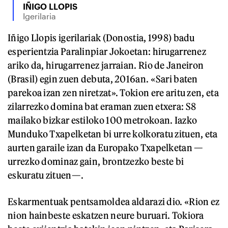
IÑIGO LLOPIS
Igerilaria
Iñigo Llopis igerilariak (Donostia, 1998) badu
esperientzia Paralinpiar Jokoetan: hirugarrenez
ariko da, hirugarrenez jarraian. Rio de Janeiron
(Brasil) egin zuen debuta, 2016an. «Sari baten
parekoa izan zen niretzat». Tokion ere aritu zen, eta
zilarrezko domina bat eraman zuen etxera: S8
mailako bizkar estiloko 100 metrokoan. Iazko
Munduko Txapelketan bi urre kolkoratu zituen, eta
aurten garaile izan da Europako Txapelketan —
urrezko dominaz gain, brontzezko beste bi
eskuratu zituen—.
Eskarmentuak pentsamoldea aldarazi dio. «Rion ez
nion hainbeste eskatzen neure buruari. Tokiora