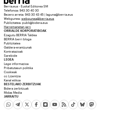
Berria.eus - Euskal Editorea SM
Telefonoa: 943 30 40 30
Bezero arreta: 943 30 43 45 | laguna@berria.eus
Webgunea:
webgunea@berria.eus
Publizitatea:
publi@bidera.eus
Harremanetan jarri
ORRIALDE KORPORATIBOAK
Ezagutu BERRIA Taldea
BERRIA berri bloga
Publizitatea
Galdera-erantzunak
Kontratazioak
Sarebide
LEGEA
Lege informazioa
Pribatutasun politika
Cookieak
cc Lizentzia
Kanal etikoa
BESTELAKO ZERBITZUAK
Bidera zerbitzuak
Midas Media
JARRAITU