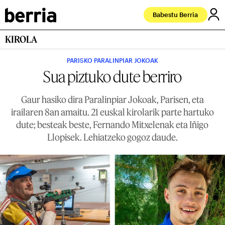
Babestu Berria
KIROLA
PARISKO PARALINPIAR JOKOAK
Sua piztuko dute berriro
Gaur hasiko dira Paralinpiar Jokoak, Parisen, eta
irailaren 8an amaitu. 21 euskal kirolarik parte hartuko
dute; besteak beste, Fernando Mitxelenak eta Iñigo
Llopisek. Lehiatzeko gogoz daude.