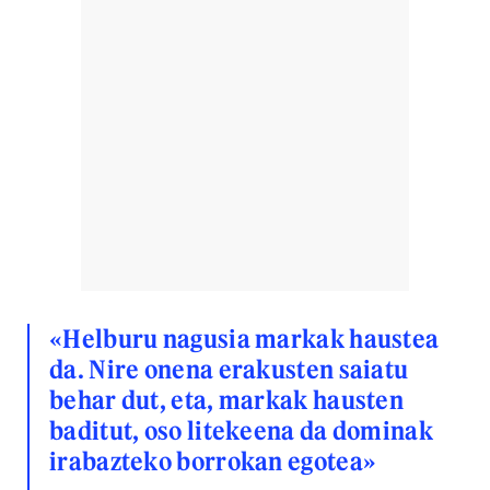
«Helburu nagusia markak haustea
da. Nire onena erakusten saiatu
behar dut, eta, markak hausten
baditut, oso litekeena da dominak
irabazteko borrokan egotea»