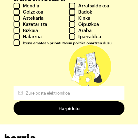
Mendia
Arratsaldekoa
Goizekoa
Badok
Astekaria
Kinka
Kazetaritza
Gipuzkoa
Bizkaia
Araba
Nafarroa
Iparraldea
Izena ematean
pribatutasun politika
onartzen duzu.