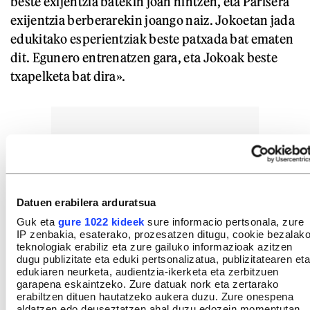
beste exijentzia batekin joan nintzen, eta Parisera
exijentzia berberarekin joango naiz. Jokoetan jada
edukitako esperientziak beste patxada bat ematen
dit. Egunero entrenatzen gara, eta Jokoak beste
txapelketa bat dira».
Datuen erabilera arduratsua
Guk eta
gure 1022 kideek
sure informacio pertsonala, zure
IP zenbakia, esaterako, prozesatzen ditugu, cookie bezalak
teknologiak erabiliz eta zure gailuko informazioak azitzen
dugu publizitate eta eduki pertsonalizatua, publizitatearen eta
edukiaren neurketa, audientzia-ikerketa eta zerbitzuen
garapena eskaintzeko. Zure datuak nork eta zertarako
erabiltzen dituen hautatzeko aukera duzu. Zure onespena
aldatzen edo deuseztatzen ahal duzu edozein momentutan,