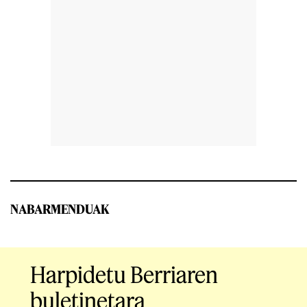
NABARMENDUAK
Harpidetu Berriaren
buletinetara