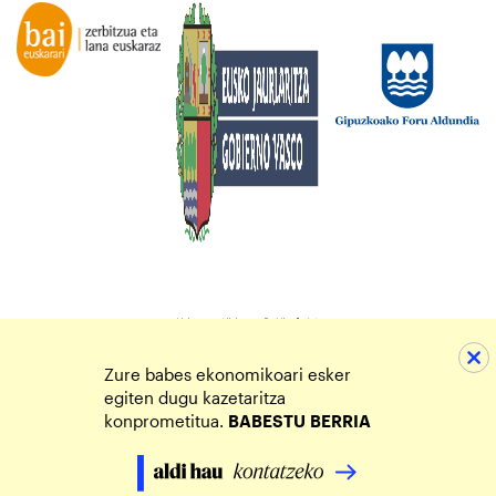
Zure babes ekonomikoari esker
egiten dugu kazetaritza
konprometitua.
BABESTU
BERRIA