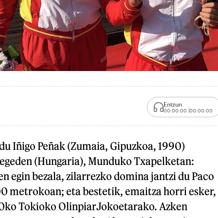
Entzun
00:00:00
00:00:00
i du Iñigo Peñak (Zumaia, Gipuzkoa, 1990)
zegeden (Hungaria), Munduko Txapelketan:
len egin bezala, zilarrezko domina jantzi du Paco
0 metrokoan; eta bestetik, emaitza horri esker,
20ko Tokioko OlinpiarJokoetarako. Azken