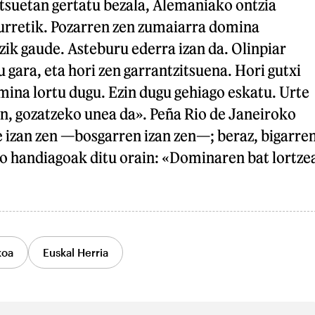
tsuetan gertatu bezala, Alemaniako ontzia
aurretik. Pozarren zen zumaiarra domina
ik gaude. Asteburu ederra izan da. Olinpiar
 gara, eta hori zen garrantzitsuena. Hori gutxi
omina lortu dugu. Ezin dugu gehiago eskatu. Urte
in, gozatzeko unea da». Peña Rio de Janeiroko
e izan zen —bosgarren izan zen—; beraz, bigarre
mo handiagoak ditu orain: «Dominaren bat lortze
koa
Euskal Herria