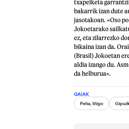
txapelketa garrantzi
bakarrik izan dute 
jasotakoan. «Oso poz
Jokoetarako sailkatu
ez, eta zilarrezko d
bikaina izan da. Ora
(Brasil) Jokoetan er
aldia izango du. As
da helburua».
GAIAK
Peña, Iñigo
Gipuz