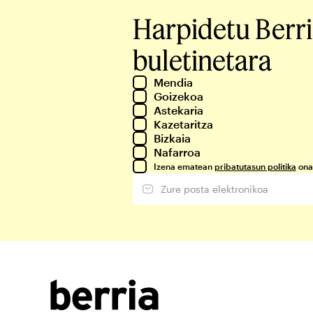
Harpidetu Berr
buletinetara
Mendia
Goizekoa
Astekaria
Kazetaritza
Bizkaia
Nafarroa
Izena ematean
pribatutasun politika
ona