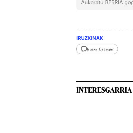
Aukeratu
BERRIA
gog
IRUZKINAK
Iruzkin bat egin
INTERESGARRIA 