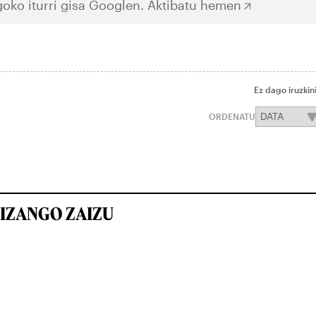
oko iturri gisa Googlen.
Aktibatu hemen
Ez dago iruzkin
ORDENATU
IZANGO ZAIZU