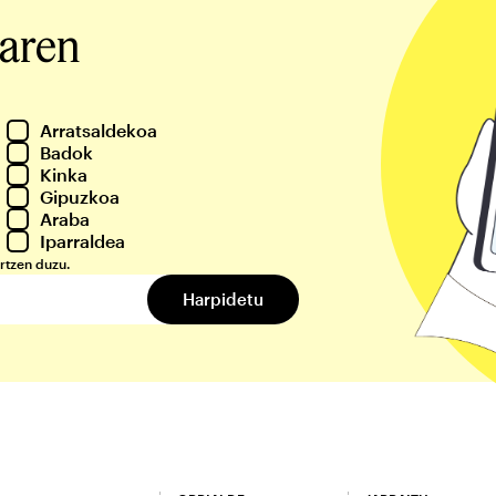
iaren
Arratsaldekoa
Badok
Kinka
Gipuzkoa
Araba
Iparraldea
rtzen duzu.