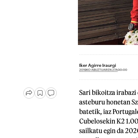
Iker Agirre Iraurgi
2019KO ABUZTUAREN 27A
00:00
Sari bikoitza irabaz
asteburu honetan S
batetik, iaz Portuga
Cubelosekin K2 1.00
sailkatu egin da 20