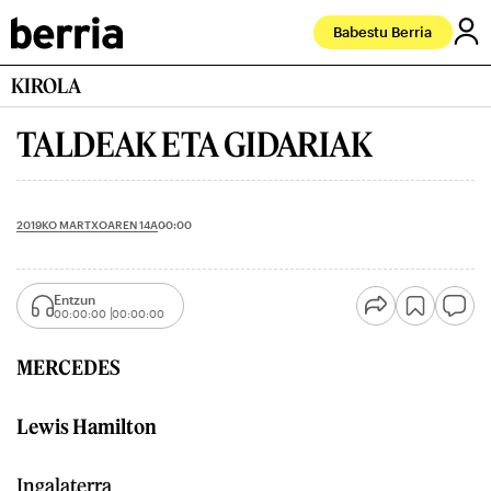
Babestu Berria
KIROLA
TALDEAK ETA GIDARIAK
2019KO MARTXOAREN 14A
00:00
Entzun
00:00:00
00:00:00
MERCEDES
Lewis Hamilton
Ingalaterra