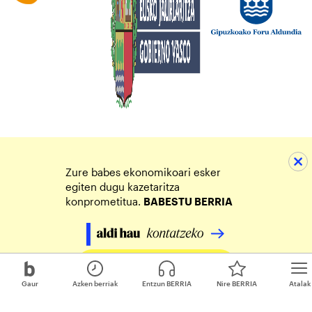
Zure babes ekonomikoari esker
egiten dugu kazetaritza
konprometitua.
BABESTU BERRIA
Egin zure ekarpena
Gaur
Azken berriak
Entzun BERRIA
Nire BERRIA
Atalak