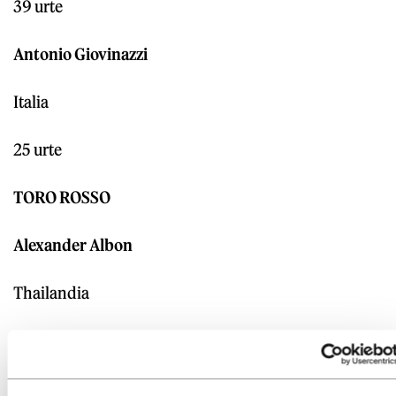
39 urte
Antonio Giovinazzi
Italia
25 urte
TORO ROSSO
Alexander Albon
Thailandia
23 urte
Daniil Kviat