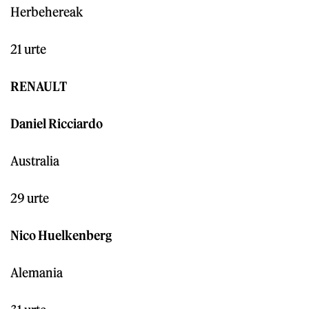
Herbehereak
21 urte
RENAULT
Daniel Ricciardo
Australia
29 urte
Nico Huelkenberg
Alemania