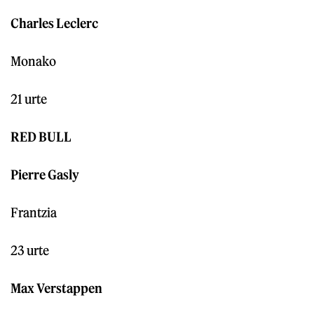
Charles Leclerc
Monako
21 urte
RED BULL
Pierre Gasly
Frantzia
23 urte
Max Verstappen