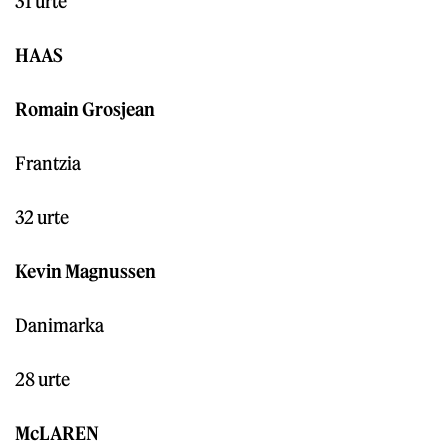
31 urte
HAAS
Romain Grosjean
Frantzia
32 urte
Kevin Magnussen
Danimarka
28 urte
McLAREN