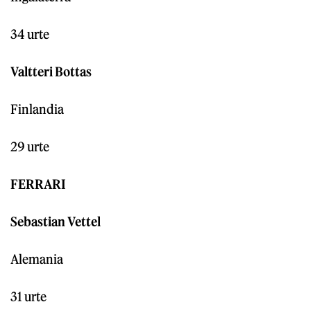
34 urte
Valtteri Bottas
Finlandia
29 urte
FERRARI
Sebastian Vettel
Alemania
31 urte