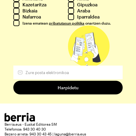
Kazetaritza
Gipuzkoa
Bizkaia
Araba
Nafarroa
Iparraldea
Izena ematean
pribatutasun politika
onartzen duzu.
Berria.eus - Euskal Editorea SM
Telefonoa: 943 30 40 30
Bezero arreta: 943 30 43 45 | laguna@berria.eus