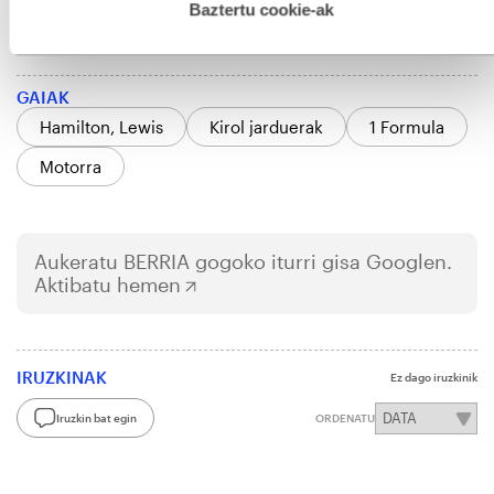
esplizitua ematen diguzu.
Gehiago irakurri
Baztertu cookie-ak
34 urte
GAIAK
Hamilton, Lewis
Kirol jarduerak
1 Formula
Motorra
Aukeratu
BERRIA
gogoko iturri gisa Googlen.
Aktibatu hemen
IRUZKINAK
Ez dago iruzkinik
Iruzkin bat egin
ORDENATU