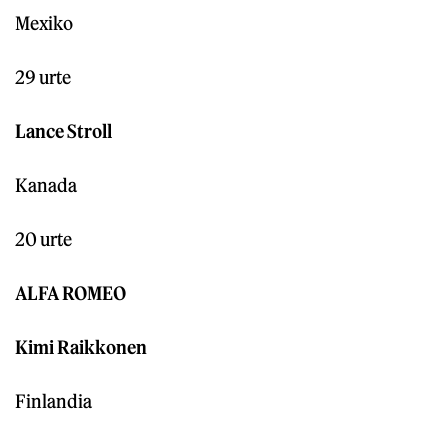
Mexiko
29 urte
Lance Stroll
Kanada
20 urte
ALFA ROMEO
Kimi Raikkonen
Finlandia