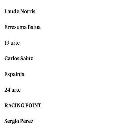
Lando Norris
Erresuma Batua
19 urte
Carlos Sainz
Espainia
24 urte
RACING POINT
Sergio Perez