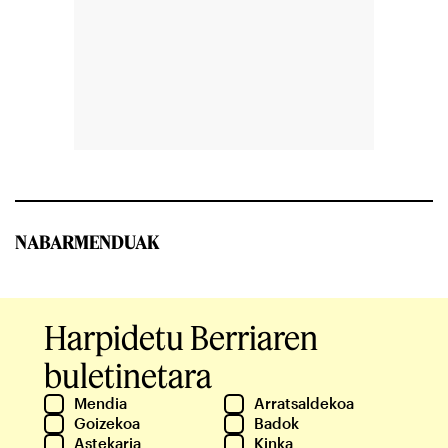
NABARMENDUAK
Harpidetu Berriaren
buletinetara
Mendia
Arratsaldekoa
Goizekoa
Badok
Astekaria
Kinka