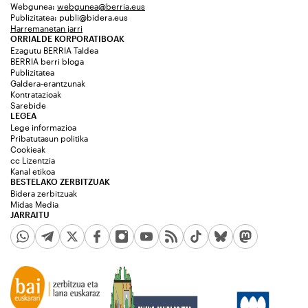
Webgunea:
webgunea@berria.eus
Publizitatea:
publi@bidera.eus
Harremanetan jarri
ORRIALDE KORPORATIBOAK
Ezagutu BERRIA Taldea
BERRIA berri bloga
Publizitatea
Galdera-erantzunak
Kontratazioak
Sarebide
LEGEA
Lege informazioa
Pribatutasun politika
Cookieak
cc Lizentzia
Kanal etikoa
BESTELAKO ZERBITZUAK
Bidera zerbitzuak
Midas Media
JARRAITU