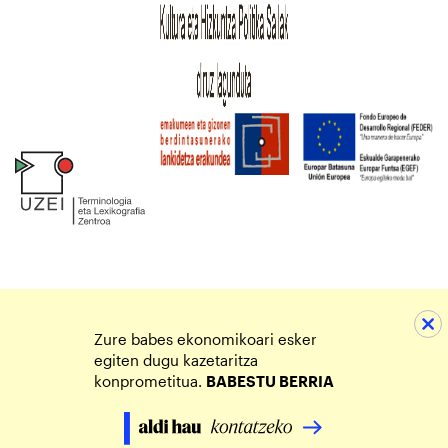
Zure babes ekonomikoari esker
egiten dugu kazetaritza
konprometitua.
BABESTU BERRIA