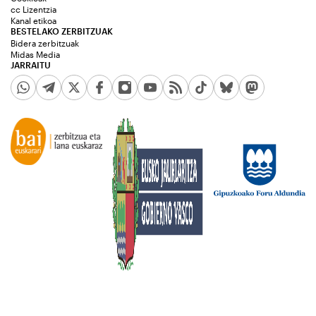
cc Lizentzia
Kanal etikoa
BESTELAKO ZERBITZUAK
Bidera zerbitzuak
Midas Media
JARRAITU