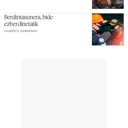
Berdintasunera, bide
ezberdinetatik
LAURENTZI GARMENDIA