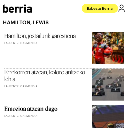
Babestu Berria
HAMILTON, LEWIS
Hamilton, jostailurik garestiena
LAURENTZI GARMENDIA
Errekorren atzean, kolore anitzeko
lehia
LAURENTZI GARMENDIA
Emozioa atzean dago
LAURENTZI GARMENDIA