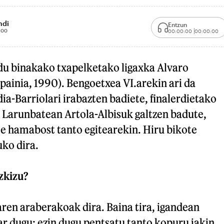
ndi
Entzun
:00
00:00:00
00:00:00
u binakako txapelketako ligaxka Alvaro
painia, 1990). Bengoetxea VI.arekin ari da
dia-Barriolari irabazten badiete, finalerdietako
. Larunbatean Artola-Albisuk galtzen badute,
ute hamabost tanto egitearekin. Hiru bikote
uko dira.
zkizu?
ren araberakoak dira. Baina tira, igandean
ar dugu; ezin dugu pentsatu tanto kopuru jakin