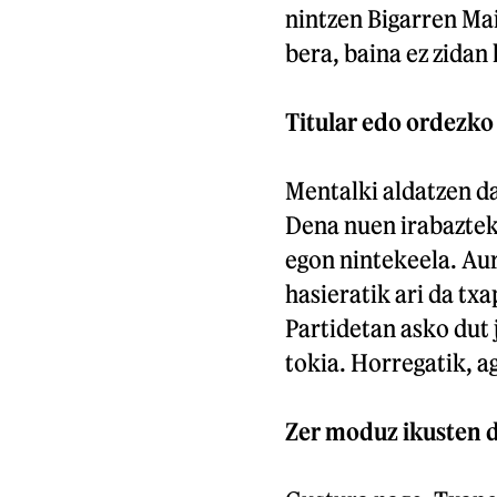
nintzen Bigarren Mai
bera, baina ez zidan
Titular edo ordezko 
Mentalki aldatzen da
Dena nuen irabazteko
egon nintekeela. Aur
hasieratik ari da tx
Partidetan asko dut 
tokia. Horregatik, a
Zer moduz ikusten 