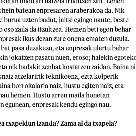
ketan ondo ari naizela iruditzen zait. Lehen
z hein batean enpresaren araberakoa da. Nik
e burua uzten badut, jaitsi egingo naute, beste
ro oso zaila da itzultzea. Hemen beti egon behar
enpresak ikus dezan zure onena ematen duzula.
 bat pasa dezakezu, eta enpresak ulertu behar
kin jokatzen pasatu nuen, eroso; haiekin egotek
eta nik badakit zenbat kostatzen zaidan. Baina ni
z naiz atzelaririk teknikoena, ezta kolperik
ina borrokalaria naiz, hustu egiten naiz, eta
nau hemen. Hustu arren maila honetan
n egunean, enpresak kendu egingo nau.
ea txapeldun izanda? Zama al da txapela?