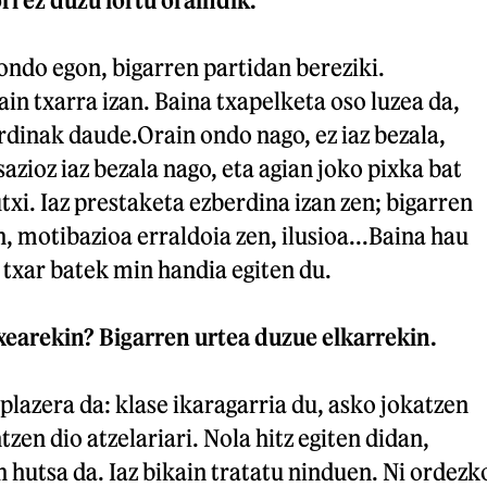
ondo egon, bigarren partidan bereziki.
in txarra izan. Baina txapelketa oso luzea da,
rdinak daude.Orain ondo nago, ez iaz bezala,
azioz iaz bezala nago, eta agian joko pixka bat
utxi. Iaz prestaketa ezberdina izan zen; bigarren
n, motibazioa erraldoia zen, ilusioa...Baina hau
a txar batek min handia egiten du.
arekin? Bigarren urtea duzue elkarrekin.
plazera da: klase ikaragarria du, asko jokatzen
ntzen dio atzelariari. Nola hitz egiten didan,
hutsa da. Iaz bikain tratatu ninduen. Ni ordezk