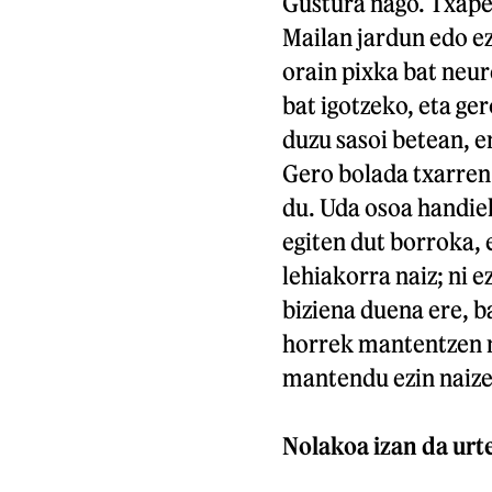
Gustura nago. Txapel
Mailan jardun edo e
orain pixka bat neur
bat igotzeko, eta ge
duzu sasoi betean, 
Gero bolada txarren
du. Uda osoa handie
egiten dut borroka, 
lehiakorra naiz; ni e
biziena duena ere, ba
horrek mantentzen 
mantendu ezin naize
Nolakoa izan da urt