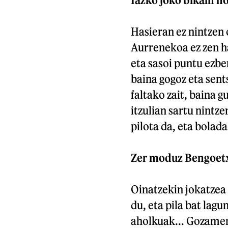
Hasieran ez nintzen 
Aurrenekoa ez zen ha
eta sasoi puntu ezbe
baina gogoz eta sents
faltako zait, baina g
itzulian sartu nintze
pilota da, eta bolad
Zer moduz Bengoetxe
Oinatzekin jokatzea 
du, eta pila bat lagu
aholkuak... Gozamen 