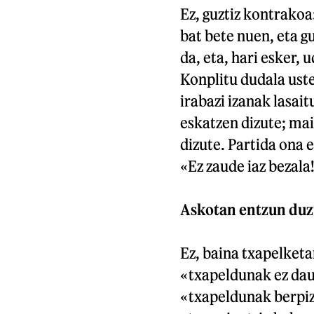
Ez, guztiz kontrakoa:
bat bete nuen, eta g
da, eta, hari esker, u
Konplitu dudala uste
irabazi izanak lasai
eskatzen dizute; mai
dizute. Partida ona 
«Ez zaude iaz bezal
Askotan entzun duz
Ez, baina txapelketar
«txapeldunak ez daud
«txapeldunak berpizt