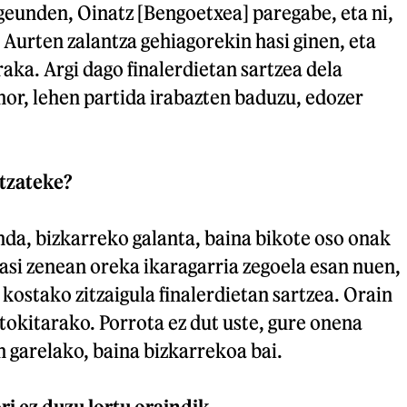
 geunden, Oinatz [Bengoetxea] paregabe, eta ni,
. Aurten zalantza gehiagorekin hasi ginen, eta
aka. Argi dago finalerdietan sartzea dela
hor, lehen partida irabazten baduzu, edozer
itzateke?
da, bizkarreko galanta, baina bikote oso onak
asi zenean oreka ikaragarria zegoela esan nuen,
kostako zitzaigula finalerdietan sartzea. Orain
 tokitarako. Porrota ez dut uste, gure onena
 garelako, baina bizkarrekoa bai.
ri ez duzu lortu oraindik.