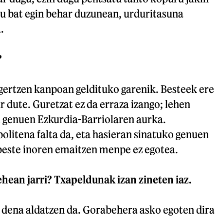
u bat egin behar duzunean, urduritasuna
.
?
agertzen kanpoan geldituko garenik. Besteek ere
r dute. Guretzat ez da erraza izango; lehen
zi genuen Ezkurdia-Barriolaren aurka.
olitena falta da, eta hasieran sinatuko genuen
beste inoren emaitzen menpe ez egotea.
ehean jarri? Txapeldunak izan zineten iaz.
a dena aldatzen da. Gorabehera asko egoten dira