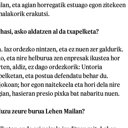
lan, eta agian horregatik estuago egon zitekeen
 halakorik erakutsi.
hasi, asko aldatzen al da txapelketa?
. Iaz ordezko nintzen, eta ez nuen zer galdurik.
, eta nire helburua zen enpresak ikustea hor
ten, aldiz, ez dago ordezkorik: Untoria
apelketan, eta postua defendatu behar du.
jokoan; hor egon naitekeela eta hori dela nire
gian, hasieran presio pixka bat nabaritu nuen.
duzu zeure burua Lehen Mailan?