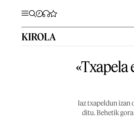
KIROLA
«Txapela e
Iaz txapeldun izan 
ditu. Behetik gora