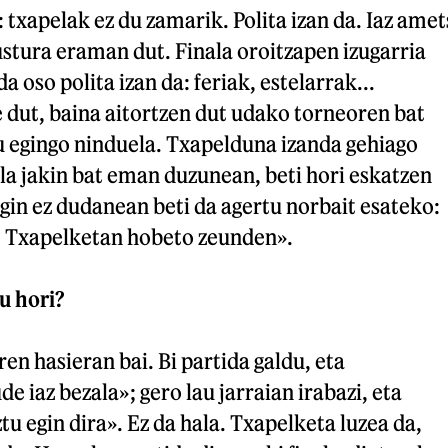
 txapelak ez du zamarik. Polita izan da. Iaz amet
ustura eraman dut. Finala oroitzapen izugarria
da oso polita izan da: feriak, estelarrak...
 dut, baina aitortzen dut udako torneoren bat
tu egingo ninduela. Txapelduna izanda gehiago
la jakin bat eman duzunean, beti hori eskatzen
egin ez dudanean beti da agertu norbait esateko:
a! Txapelketan hobeto zeunden».
u hori?
en hasieran bai. Bi partida galdu, eta
e iaz bezala»; gero lau jarraian irabazi, eta
u egin dira». Ez da hala. Txapelketa luzea da,