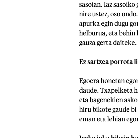
sasoian. Iaz sasoiko
nire ustez, oso ondo
apurka egin dugu gor
helburua, eta behin 
gauza gerta daiteke.
Ez sartzea porrota l
Egoera honetan egon
daude. Txapelketa h
eta bagenekien asko 
hiru bikote gaude bi
eman eta lehian egon
Iazko joko bikain ho