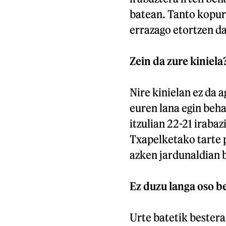
batean. Tanto kopur
errazago etortzen da
Zein da zure kiniela
Nire kinielan ez da 
euren lana egin beha
itzulian 22-21 iraba
Txapelketako tarte p
azken jardunaldian 
Ez duzu langa oso b
Urte batetik bester