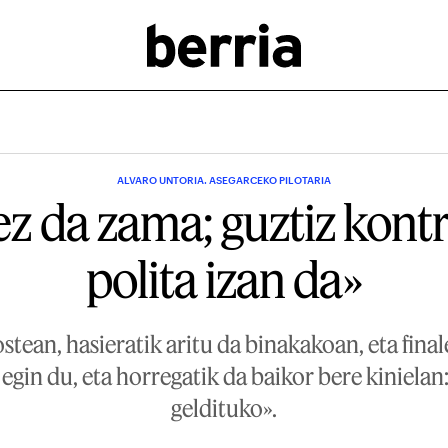
ALVARO UNTORIA. ASEGARCEKO PILOTARIA
z da zama; guztiz kontr
polita izan da»
ostean, hasieratik aritu da binakakoan, eta fina
 egin du, eta horregatik da baikor bere kiniela
geldituko».