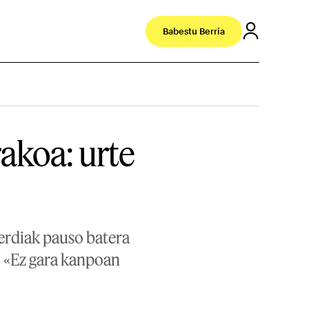
Babestu Berria
akoa: urte
lerdiak pauso batera
n: «Ez gara kanpoan