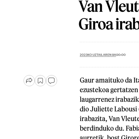
Van Vleut
Giroa ira
2023KO UZTAILAREN 9A
00:00
Gaur amaituko da Ita
ezustekoa gertatzen
laugarrenez irabazi
dio Juliette Labousi 
irabazita, Van Vleu
berdinduko du. Fabia
aurretik, bost Giror