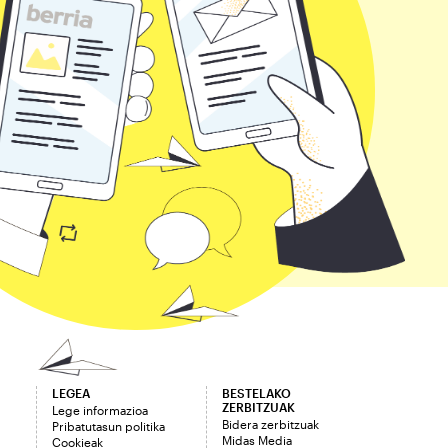
LEGEA
BESTELAKO
ZERBITZUAK
Lege informazioa
Bidera zerbitzuak
Pribatutasun politika
Midas Media
Cookieak