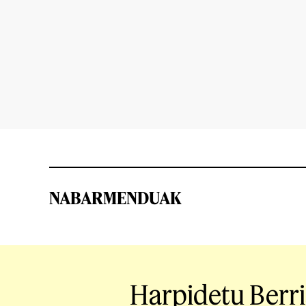
NABARMENDUAK
Harpidetu Berr