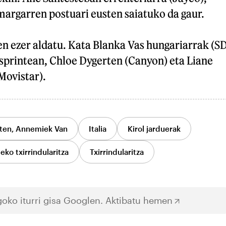
margarren postuari eusten saiatuko da gaur.
en ezer aldatu. Kata Blanka Vas hungariarrak (S
esprintean, Chloe Dygerten (Canyon) eta Liane
Movistar).
ten, Annemiek Van
Italia
Kirol jarduerak
o txirrindularitza
Txirrindularitza
oko iturri gisa Googlen.
Aktibatu hemen