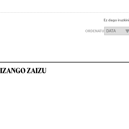
Ez dago iruzkin
ORDENATU
IZANGO ZAIZU