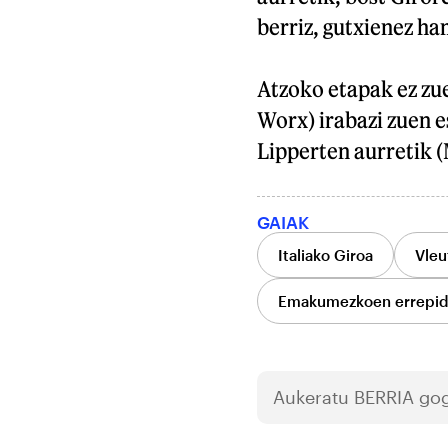
berriz, gutxienez ha
Atzoko etapak ez zu
Worx) irabazi zuen 
Lipperten aurretik (
GAIAK
Italiako Giroa
Vleu
Emakumezkoen errepidek
Aukeratu
BERRIA
gog