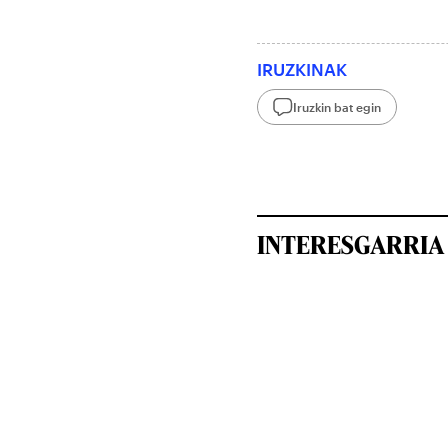
IRUZKINAK
Iruzkin bat egin
INTERESGARRIA 