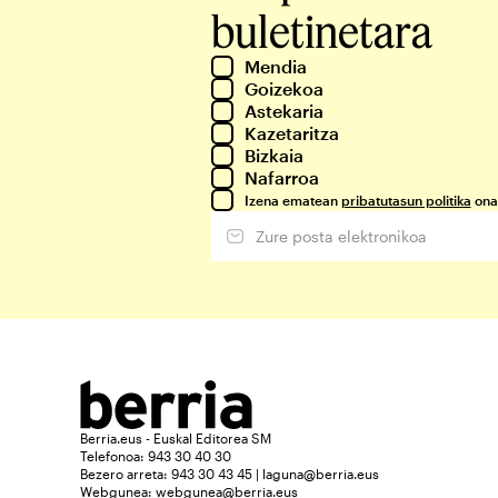
buletinetara
Mendia
Goizekoa
Astekaria
Kazetaritza
Bizkaia
Nafarroa
Izena ematean
pribatutasun politika
ona
Berria.eus - Euskal Editorea SM
Telefonoa: 943 30 40 30
Bezero arreta: 943 30 43 45 | laguna@berria.eus
Webgunea:
webgunea@berria.eus