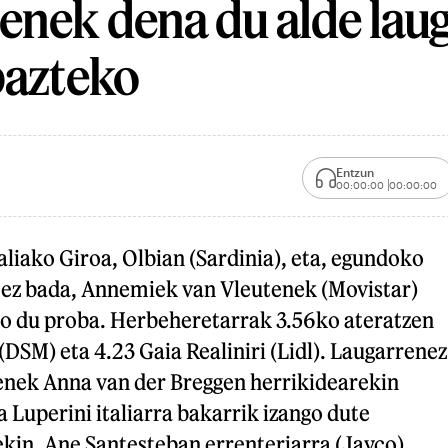
enek dena du alde lau
bazteko
Entzun
00:00:00
00:00:00
liako Giroa, Olbian (Sardinia), eta, egundoko
 ez bada, Annemiek van Vleutenek (Movistar)
ko du proba. Herbeheretarrak 3.56ko ateratzen
(DSM) eta 4.23 Gaia Realiniri (Lidl). Laugarrenez
tenek Anna van der Breggen herrikidearekin
 Luperini italiarra bakarrik izango dute
ekin. Ane Santesteban errenteriarra (Jayco),