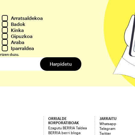
Arratsaldekoa
Badok
Kinka
Gipuzkoa
Araba
Iparraldea
rtzen duzu.
ORRIALDE
JARRAITU
KORPORATIBOAK
Whatsapp
Ezagutu BERRIA Taldea
Telegram
BERRIA berri bloga
Twitter