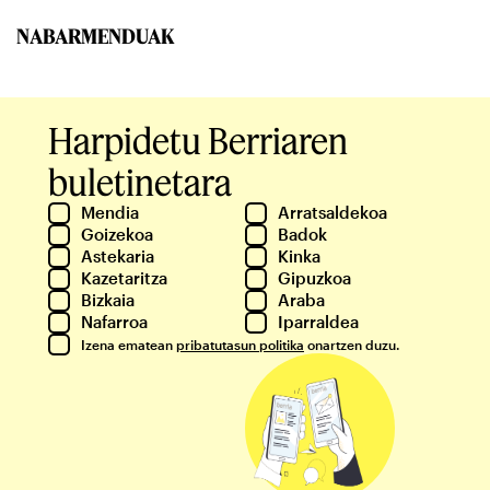
NABARMENDUAK
Harpidetu Berriaren
buletinetara
Mendia
Arratsaldekoa
Goizekoa
Badok
Astekaria
Kinka
Kazetaritza
Gipuzkoa
Bizkaia
Araba
Nafarroa
Iparraldea
Izena ematean
pribatutasun politika
onartzen duzu.