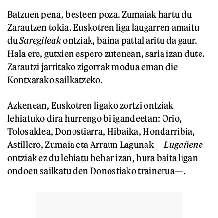
Batzuen pena, besteen poza. Zumaiak hartu du
Zarautzen tokia. Euskotren liga laugarren amaitu
du
Saregileak
ontziak, baina pattal aritu da gaur.
Hala ere, gutxien espero zutenean, saria izan dute.
Zarautzi jarritako zigorrak modua eman die
Kontxarako sailkatzeko.
Azkenean, Euskotren ligako zortzi ontziak
lehiatuko dira hurrengo bi igandeetan: Orio,
Tolosaldea, Donostiarra, Hibaika, Hondarribia,
Astillero, Zumaia eta Arraun Lagunak —
Lugañene
ontziak ez du lehiatu behar izan, hura baita ligan
ondoen sailkatu den Donostiako trainerua—.