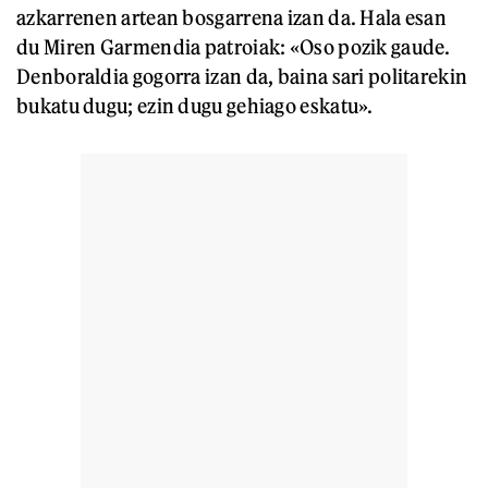
azkarrenen artean bosgarrena izan da. Hala esan
du Miren Garmendia patroiak: «Oso pozik gaude.
Denboraldia gogorra izan da, baina sari politarekin
bukatu dugu; ezin dugu gehiago eskatu».