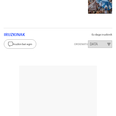
IRUZKINAK
Ez dago iruzkinik
Iruzkin bat egin
ORDENATU