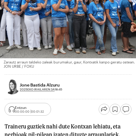
Zarautz arraun taldeko zaleak burumakur, gaur, Kontxatik kanpo geratu ostean.
JON URBE / FOKU
Jone Bastida Alzuru
2025EKO IRAILAREN 3A
18:45
Entzun
00:00:00
00:01:32
Traineru guztiek nahi dute Kontxan lehiatu, eta
nerbioak pil-pilean izaten dituzte arraunlariek.