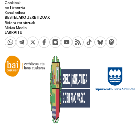
Cookieak
cc Lizentzia
Kanal etikoa
BESTELAKO ZERBITZUAK
Bidera zerbitzuak
Midas Media
JARRAITU