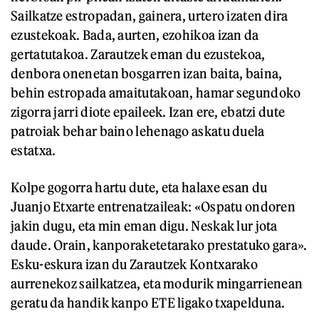
Sailkatze estropadan, gainera, urtero izaten dira
ezustekoak. Bada, aurten, ezohikoa izan da
gertatutakoa. Zarautzek eman du ezustekoa,
denbora onenetan bosgarren izan baita, baina,
behin estropada amaitutakoan, hamar segundoko
zigorra jarri diote epaileek. Izan ere, ebatzi dute
patroiak behar baino lehenago askatu duela
estatxa.
Kolpe gogorra hartu dute, eta halaxe esan du
Juanjo Etxarte entrenatzaileak: «Ospatu ondoren
jakin dugu, eta min eman digu. Neskak lur jota
daude. Orain, kanporaketetarako prestatuko gara».
Esku-eskura izan du Zarautzek Kontxarako
aurrenekoz sailkatzea, eta modurik mingarrienean
geratu da handik kanpo ETE ligako txapelduna.