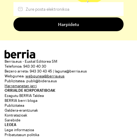
Berria.eus - Euskal Editorea SM
Telefonoa: 943 30 40 30
Bezero arreta: 943 30 43 45 | laguna@berria.eus
Webgunea:
webgunea@berria.eus
Publizitatea:
publi@bidera.eus
Harremanetan jarri
ORRIALDE KORPORATIBOAK
Ezagutu BERRIA Taldea
BERRIA berri bloga
Publizitatea
Galdera-erantzunak
Kontratazioak
Sarebide
LEGEA
Lege informazioa
Pribatutasun politika