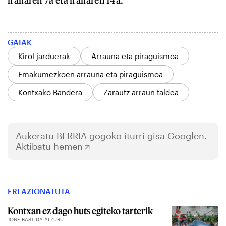
irailaren 7a eta irailaren 14a.
GAIAK
Kirol jarduerak
Arrauna eta piraguismoa
Emakumezkoen arrauna eta piraguismoa
Kontxako Bandera
Zarautz arraun taldea
Aukeratu
BERRIA
gogoko iturri gisa Googlen.
Aktibatu hemen
ERLAZIONATUTA
Kontxan ez dago huts egiteko tarterik
JONE BASTIDA ALZURU