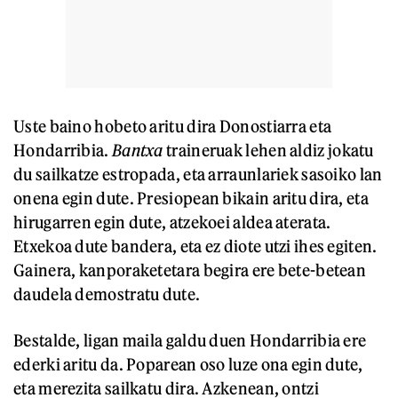
Uste baino hobeto aritu dira Donostiarra eta
Hondarribia.
Bantxa
traineruak lehen aldiz jokatu
du sailkatze estropada, eta arraunlariek sasoiko lan
onena egin dute. Presiopean bikain aritu dira, eta
hirugarren egin dute, atzekoei aldea aterata.
Etxekoa dute bandera, eta ez diote utzi ihes egiten.
Gainera, kanporaketetara begira ere bete-betean
daudela demostratu dute.
Bestalde, ligan maila galdu duen Hondarribia ere
ederki aritu da. Poparean oso luze ona egin dute,
eta merezita sailkatu dira. Azkenean, ontzi