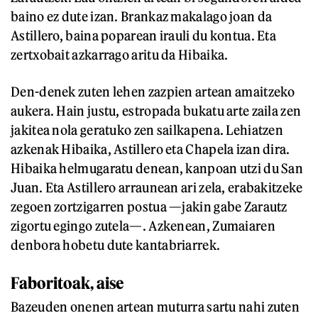
baino ez dute izan. Brankaz makalago joan da
Astillero, baina poparean irauli du kontua. Eta
zertxobait azkarrago aritu da Hibaika.
Den-denek zuten lehen zazpien artean amaitzeko
aukera. Hain justu, estropada bukatu arte zaila zen
jakitea nola geratuko zen sailkapena. Lehiatzen
azkenak Hibaika, Astillero eta Chapela izan dira.
Hibaika helmugaratu denean, kanpoan utzi du San
Juan. Eta Astillero arraunean ari zela, erabakitzeke
zegoen zortzigarren postua —jakin gabe Zarautz
zigortu egingo zutela—. Azkenean, Zumaiaren
denbora hobetu dute kantabriarrek.
Faboritoak, aise
Bazeuden onenen artean muturra sartu nahi zuten