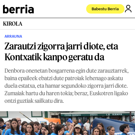
Babestu Berria
KIROLA
ARRAUNA
Zarautzi zigorra jarri diote, eta
Kontxatik kanpo geratu da
Denbora onenetan bosgarrena egin dute zarauztarrek,
baina epaileek ebatzi dute patroiak lehenago askatu
duela estatxa, eta hamar segundoko zigorra jarri diote.
Zumaiak hartu du haren tokia; beraz, Euskotren ligako
ontzi guztiak sailkatu dira.