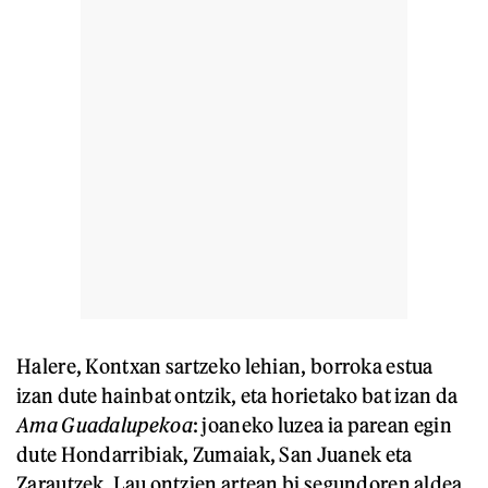
Halere, Kontxan sartzeko lehian, borroka estua
izan dute hainbat ontzik, eta horietako bat izan da
Ama Guadalupekoa
: joaneko luzea ia parean egin
dute Hondarribiak, Zumaiak, San Juanek eta
Zarautzek. Lau ontzien artean bi segundoren aldea