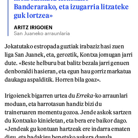
Banderarako, eta izugarria litzateke
guk lortzea»
ARITZ IRIGOIEN
San Juaneko arraunlaria
Jokatutako estropada guztiak irabaziz hasi zuen
liga San Juanek, eta, geroztik, Kontxa jomugan jarri
dute. «Beste helburu bat balitz bezala jarri genuen
denboraldi hasieran, eta egun hau gorriz markatua
daukagu aspalditik. Horren bila goaz».
Irigoienek bigarren urtea du
Erreka
-ko arraunlari
moduan, eta harrotasun handiz bizi du
traineruaren momentu gozoa. Jende askok sartzen
du Kontxako kinieletan, eta bera ere baikor dago.
«Jendeak gu kontuan hartzeak ere indarra ematen
digu, eta badakigu benetako aukera dugula