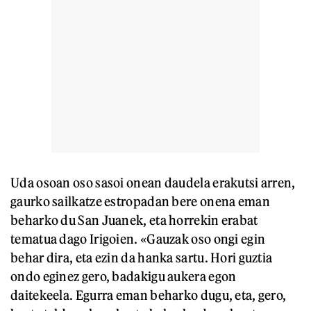
Uda osoan oso sasoi onean daudela erakutsi arren,
gaurko sailkatze estropadan bere onena eman
beharko du San Juanek, eta horrekin erabat
tematua dago Irigoien. «Gauzak oso ongi egin
behar dira, eta ezin da hanka sartu. Hori guztia
ondo eginez gero, badakigu aukera egon
daitekeela. Egurra eman beharko dugu, eta, gero,