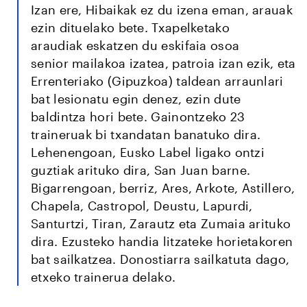
Izan ere, Hibaikak ez du izena eman, arauak
ezin dituelako bete. Txapelketako
araudiak eskatzen du eskifaia osoa
senior mailakoa izatea, patroia izan ezik, eta
Errenteriako (Gipuzkoa) taldean arraunlari
bat lesionatu egin denez, ezin dute
baldintza hori bete. Gainontzeko 23
traineruak bi txandatan banatuko dira.
Lehenengoan, Eusko Label ligako ontzi
guztiak arituko dira, San Juan barne.
Bigarrengoan, berriz, Ares, Arkote, Astillero,
Chapela, Castropol, Deustu, Lapurdi,
Santurtzi, Tiran, Zarautz eta Zumaia arituko
dira. Ezusteko handia litzateke horietakoren
bat sailkatzea. Donostiarra sailkatuta dago,
etxeko trainerua delako.