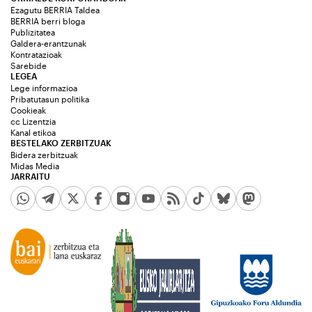
Ezagutu BERRIA Taldea
BERRIA berri bloga
Publizitatea
Galdera-erantzunak
Kontratazioak
Sarebide
LEGEA
Lege informazioa
Pribatutasun politika
Cookieak
cc Lizentzia
Kanal etikoa
BESTELAKO ZERBITZUAK
Bidera zerbitzuak
Midas Media
JARRAITU