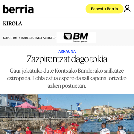
Babestu Berria
KIROLA
SUPER BM-K BABESTUTAKO ALBISTEA
ARRAUNA
Zazpirentzat dago tokia
Gaur jokatuko dute Kontxako Banderako sailkatze
estropada. Lehia estua espero da sailkapena lortzeko
azken postuetan.