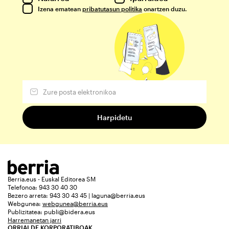
Izena ematean
pribatutasun politika
onartzen duzu.
Berria.eus - Euskal Editorea SM
Telefonoa: 943 30 40 30
Bezero arreta: 943 30 43 45 | laguna@berria.eus
Webgunea:
webgunea@berria.eus
Publizitatea:
publi@bidera.eus
Harremanetan jarri
ORRIALDE KORPORATIBOAK