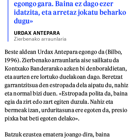
egongo gara. Baina ez dago ezer
idatzita, eta arretaz jokatu beharko
dugu»
URDAX ANTEPARA
Zierbenako arraunlaria
Beste aldean Urdax Antepara egongo da (Bilbo,
1996). Zierbenako arraunlaria aise sailkatu da
Kontxako Banderarako azken bi denboraldietan,
eta aurten ere lortuko duelakoan dago. Beretzat
garrantzitsua den estropada dela aipatu du, nahiz
eta normal bizi duen. «Estropada polita da, baina
egia da zirt edo zart egiten duzula. Nahiz eta
bermeak izan, urduritasuna ere egoten da, presio
pixka bat beti egoten delako».
Batzuk ezustea ematera joango dira, baina