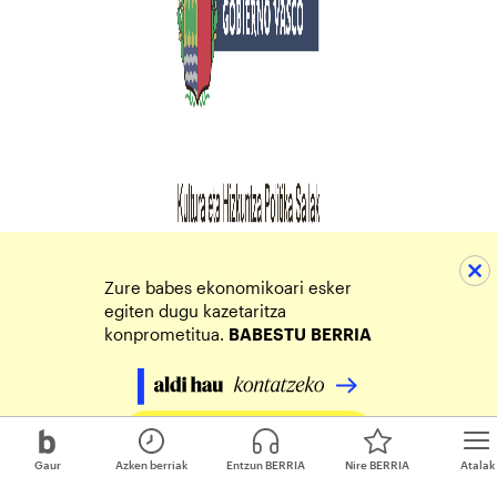
Zure babes ekonomikoari esker
egiten dugu kazetaritza
konprometitua.
BABESTU
BERRIA
Egin zure ekarpena
Gaur
Azken berriak
Entzun BERRIA
Nire BERRIA
Atalak