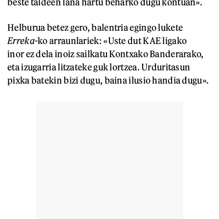
beste taldeen lana hartu beharko dugu kontuan».
Helburua betez gero, balentria egingo lukete
Erreka-
ko arraunlariek: «Uste dut KAE ligako
inor ez dela inoiz sailkatu Kontxako Banderarako,
eta izugarria litzateke guk lortzea. Urduritasun
pixka batekin bizi dugu, baina ilusio handia dugu».