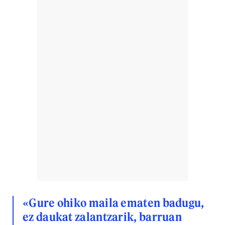
«Gure ohiko maila ematen badugu,
ez daukat zalantzarik, barruan