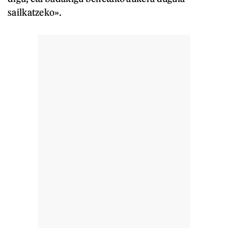
sailkatzeko».