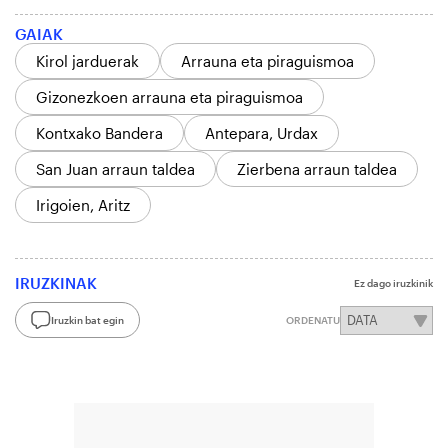
GAIAK
Kirol jarduerak
Arrauna eta piraguismoa
Gizonezkoen arrauna eta piraguismoa
Kontxako Bandera
Antepara, Urdax
San Juan arraun taldea
Zierbena arraun taldea
Irigoien, Aritz
IRUZKINAK
Ez dago iruzkinik
Iruzkin bat egin
ORDENATU