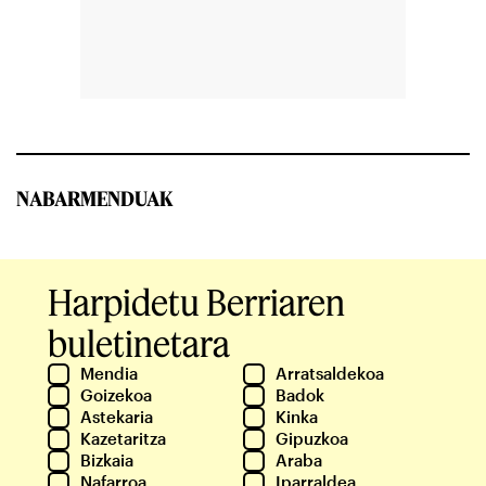
NABARMENDUAK
Harpidetu Berriaren
buletinetara
Mendia
Arratsaldekoa
Goizekoa
Badok
Astekaria
Kinka
Kazetaritza
Gipuzkoa
Bizkaia
Araba
Nafarroa
Iparraldea