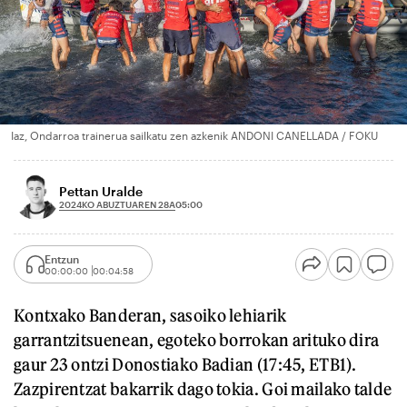
Iaz, Ondarroa trainerua sailkatu zen azkenik ANDONI CANELLADA / FOKU
Pettan Uralde
2024KO ABUZTUAREN 28A
05:00
Entzun
00:00:00
00:04:58
Kontxako Banderan, sasoiko lehiarik
garrantzitsuenean, egoteko borrokan arituko dira
gaur 23 ontzi Donostiako Badian (17:45, ETB1).
Zazpirentzat bakarrik dago tokia. Goi mailako talde