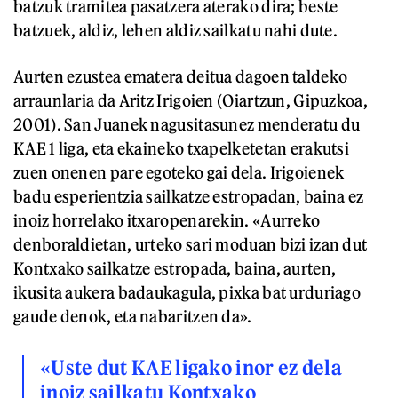
batzuk tramitea pasatzera aterako dira; beste
batzuek, aldiz, lehen aldiz sailkatu nahi dute.
Aurten ezustea ematera deitua dagoen taldeko
arraunlaria da Aritz Irigoien (Oiartzun, Gipuzkoa,
2001). San Juanek nagusitasunez menderatu du
KAE 1 liga, eta ekaineko txapelketetan erakutsi
zuen onenen pare egoteko gai dela. Irigoienek
badu esperientzia sailkatze estropadan, baina ez
inoiz horrelako itxaropenarekin. «Aurreko
denboraldietan, urteko sari moduan bizi izan dut
Kontxako sailkatze estropada, baina, aurten,
ikusita aukera badaukagula, pixka bat urduriago
gaude denok, eta nabaritzen da».
«Uste dut KAE ligako inor ez dela
inoiz sailkatu Kontxako