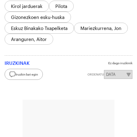
Kirol jarduerak
Pilota
Gizonezkoen esku-huska
Eskuz Binakako Txapelketa
Mariezkurrena, Jon
Aranguren, Aitor
IRUZKINAK
Ez dago iruzkinik
Iruzkin bat egin
ORDENATU