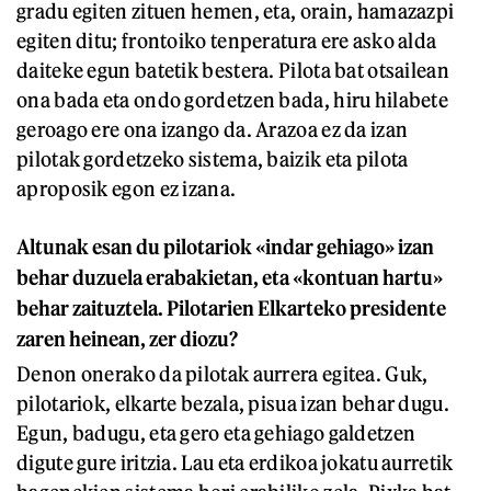
gradu egiten zituen hemen, eta, orain, hamazazpi
egiten ditu; frontoiko tenperatura ere asko alda
daiteke egun batetik bestera. Pilota bat otsailean
ona bada eta ondo gordetzen bada, hiru hilabete
geroago ere ona izango da. Arazoa ez da izan
pilotak gordetzeko sistema, baizik eta pilota
aproposik egon ez izana.
Altunak esan du pilotariok «indar gehiago» izan
behar duzuela erabakietan, eta «kontuan hartu»
behar zaituztela. Pilotarien Elkarteko presidente
zaren heinean, zer diozu?
Denon onerako da pilotak aurrera egitea. Guk,
pilotariok, elkarte bezala, pisua izan behar dugu.
Egun, badugu, eta gero eta gehiago galdetzen
digute gure iritzia. Lau eta erdikoa jokatu aurretik