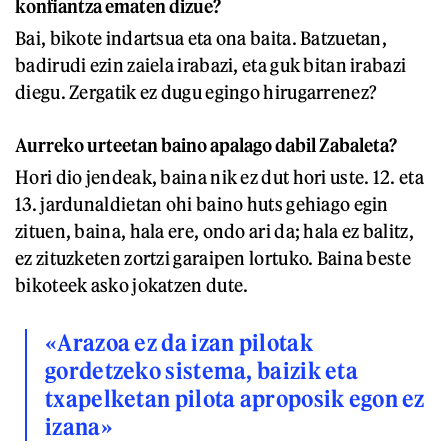
konfiantza ematen dizue?
Bai, bikote indartsua eta ona baita. Batzuetan,
badirudi ezin zaiela irabazi, eta guk bitan irabazi
diegu. Zergatik ez dugu egingo hirugarrenez?
Aurreko urteetan baino apalago dabil Zabaleta?
Hori dio jendeak, baina nik ez dut hori uste. 12. eta
13. jardunaldietan ohi baino huts gehiago egin
zituen, baina, hala ere, ondo ari da; hala ez balitz,
ez zituzketen zortzi garaipen lortuko. Baina beste
bikoteek asko jokatzen dute.
«Arazoa ez da izan pilotak
gordetzeko sistema, baizik eta
txapelketan pilota aproposik egon ez
izana»