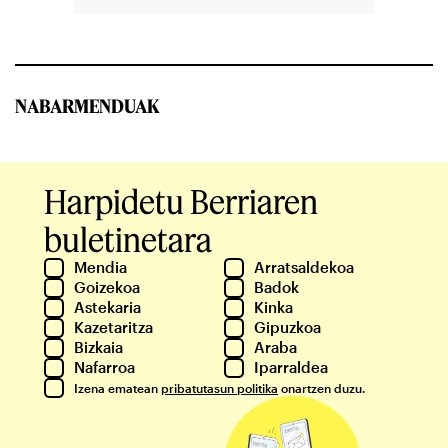
NABARMENDUAK
Harpidetu Berriaren
buletinetara
Mendia
Arratsaldekoa
Goizekoa
Badok
Astekaria
Kinka
Kazetaritza
Gipuzkoa
Bizkaia
Araba
Nafarroa
Iparraldea
Izena ematean
pribatutasun politika
onartzen duzu.