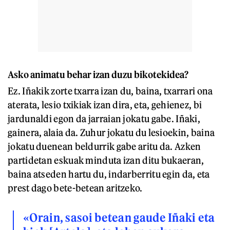
Asko animatu behar izan duzu bikotekidea?
Ez. Iñakik zorte txarra izan du, baina, txarrari ona
aterata, lesio txikiak izan dira, eta, gehienez, bi
jardunaldi egon da jarraian jokatu gabe. Iñaki,
gainera, alaia da. Zuhur jokatu du lesioekin, baina
jokatu duenean beldurrik gabe aritu da. Azken
partidetan eskuak minduta izan ditu bukaeran,
baina atseden hartu du, indarberritu egin da, eta
prest dago bete-betean aritzeko.
«Orain, sasoi betean gaude Iñaki eta