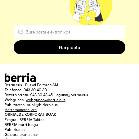
Berria.eus - Euskal Editorea SM
Telefonoa: 943 30 40 30
Bezero arreta: 943 30 43 45 | laguna@berria.eus
Webgunea:
webgunea@berria.eus
Publizitatea:
publi@bidera.eus
Harremanetan jarri
ORRIALDE KORPORATIBOAK
Ezagutu BERRIA Taldea
BERRIA berri bloga
Publizitatea
Galdera-erantzunak