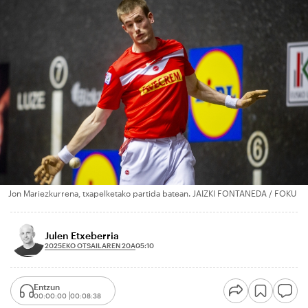
Jon Mariezkurrena, txapelketako partida batean. JAIZKI FONTANEDA / FOKU
Julen Etxeberria
2025EKO OTSAILAREN 20A
05:10
Entzun
00:00:00
00:08:38