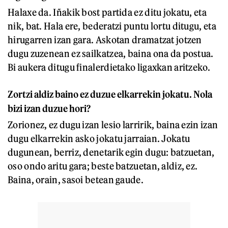
Halaxe da. Iñakik bost partida ez ditu jokatu, eta
nik, bat. Hala ere, bederatzi puntu lortu ditugu, eta
hirugarren izan gara. Askotan dramatzat jotzen
dugu zuzenean ez sailkatzea, baina ona da postua.
Bi aukera ditugu finalerdietako ligaxkan aritzeko.
Zortzi aldiz baino ez duzue elkarrekin jokatu. Nola
bizi izan duzue hori?
Zorionez, ez dugu izan lesio larririk, baina ezin izan
dugu elkarrekin asko jokatu jarraian. Jokatu
dugunean, berriz, denetarik egin dugu: batzuetan,
oso ondo aritu gara; beste batzuetan, aldiz, ez.
Baina, orain, sasoi betean gaude.