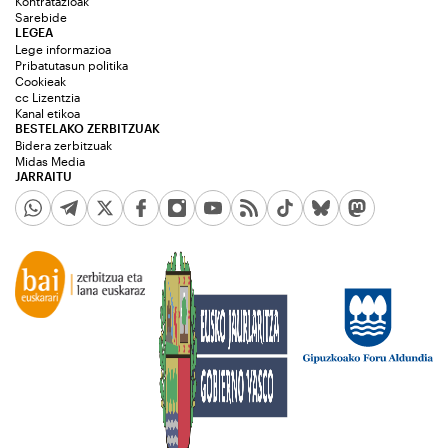
Kontratazioak
Sarebide
LEGEA
Lege informazioa
Pribatutasun politika
Cookieak
cc Lizentzia
Kanal etikoa
BESTELAKO ZERBITZUAK
Bidera zerbitzuak
Midas Media
JARRAITU