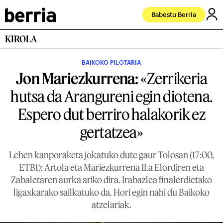
Babestu Berria
KIROLA
BAIKOKO PILOTARIA
Jon Mariezkurrena:
«Zerrikeria
hutsa da Arangureni egin diotena.
Espero dut berriro halakorik ez
gertatzea»
Lehen kanporaketa jokatuko dute gaur Tolosan (17:00,
ETB1): Artola eta Mariezkurrena II.a Elordiren eta
Zabaletaren aurka ariko dira. Irabazlea finalerdietako
ligaxkarako sailkatuko da. Hori egin nahi du Baikoko
atzelariak.