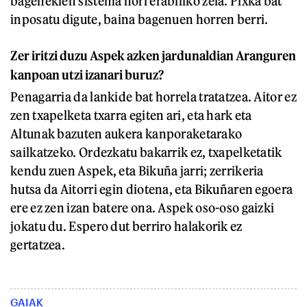
bagenekien sistema hori erabiliko zela. Pixka bat
inposatu digute, baina bagenuen horren berri.
Zer iritzi duzu Aspek azken jardunaldian Aranguren
kanpoan utzi izanari buruz?
Penagarria da lankide bat horrela tratatzea. Aitor ez
zen txapelketa txarra egiten ari, eta hark eta
Altunak bazuten aukera kanporaketarako
sailkatzeko. Ordezkatu bakarrik ez, txapelketatik
kendu zuen Aspek, eta Bikuña jarri; zerrikeria
hutsa da Aitorri egin diotena, eta Bikuñaren egoera
ere ez zen izan batere ona. Aspek oso-oso gaizki
jokatu du. Espero dut berriro halakorik ez
gertatzea.
GAIAK