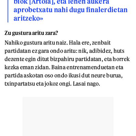
biok [Artola], eta lehen aukera
aprobetxatu nahi dugu finalerdietan
aritzeko»
Zu gustura aritu zara?
Nahiko gustura aritu naiz. Hala ere, zenbait
partidatan ez gara ondo aritu: nik, adibidez, huts
dezente egin ditut bizpahiru partidatan, eta horrek
kezka eman zidan. Baina entrenamenduetan eta
partida askotan oso ondo ikusi dut neure burua,
txinpartatsu eta jokoz ongi. Lasai nago.