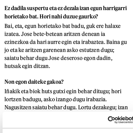
Ez dadila suspertu eta ez dezala izan egun harrigarri
horietako bat. Hori nahi duzue gaurko?
Bai, eta, egun horietako bat badu, guk ere halaxe
izatea. Jose bete-betean aritzen denean ia
ezinezkoa da hari aurre egin eta irabaztea. Baina gu
jo eta ke aritzen garenean asko estutzen dugu;
saiatu behar dugu Jose deseroso egon dadin,
hutsak egin ditzan.
Non egon daiteke gakoa?
Iñakik eta biok huts gutxi egin behar ditugu; hori
lortzen badugu, asko izango dugu irabazia.
Nagusitzen saiatu behar dugu. Lortu dezakegu; izan
ere, Iñakik min handia egin dezake aurrean pilota
atzera joz. Aukera duenean, berriz, bukatu egin
behar du.