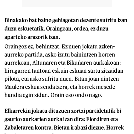
Binakako bat baino gehiagotan dezente sufritu izan
duzu eskuetatik. Oraingoan, ordea, ez duzu
aparteko arazorik izan.
Oraingoz ez, behintzat. Ez nuen jokatu azken-
aurreko partida, asko izutu bainintzen horren
aurrekoan, Altunaren eta Bikuñaren aurkakoan:
hirugarren tantoan eskuin eskuan sartu zitzaidan
pilota, eta asko sufritu nuen. Bitan joan nintzen
Maulera eskua sendatzera, eta horrek mesede
handia egin zidan. Orain oso ondo nago.
Elkarrekin jokatu dituzuen zortzi partidetatik bi
gaurko aurkarien aurka izan dira: Elordiren eta
Zabaletaren kontra. Bietan irabazi diezue. Horrek