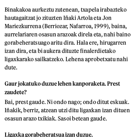
Binakakoa aurkeztu zutenean, txapela irabazteko
hautagaitzat jo zituzten Iñaki Artola eta Jon
Mariezkurrena (Berriozar, Nafarroa, 1999), baina,
aurrelariaren osasun arazoak direla eta, nahi baino
gorabeheratsuago aritu dira. Hala ere, hirugarren
izan dira, eta bi aukera dituzte finalerdietako
ligaxkarako sailkatzeko. Lehena aprobetxatu nahi
dute.
Gaur jokatuko duzue lehen kanporaketa. Prest
zaudete?
Bai, prest gaude. Ni ondo nago; ondo ditut eskuak.
Iñakik, berriz, atzean utzi ditu ligaxkan izan dituen
osasun arazo txikiak. Sasoi betean gaude.
Ligaxka gorabeheratsua izan duzue.