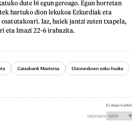
okatuko dute bi egun geroago. Egun horretan
otek hartuko dion lekukoa Ezkurdiak eta
osatutakoari. Iaz, haiek jantzi zuten txapela,
ri eta Imazi 22-6 irabazita.
ota
Caixabank Mastersa
Gizonezkoen esku-huska
Ez dago iruzkin
ORDENATU