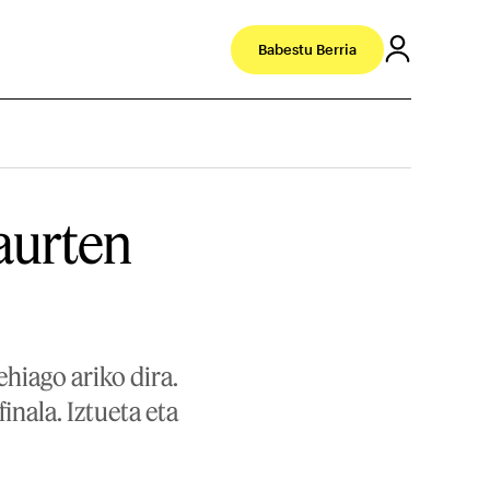
Babestu Berria
 aurten
ehiago ariko dira.
inala. Iztueta eta