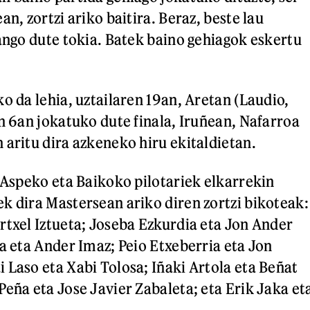
an, zortzi ariko baitira. Beraz, beste lau
zango dute tokia. Batek baino gehiagok eskertu
o da lehia, uztailaren 19an, Aretan (Laudio,
en 6an jokatuko dute finala, Iruñean, Nafarroa
 aritu dira azkeneko hiru ekitaldietan.
, Aspeko eta Baikoko pilotariek elkarrekin
k dira Mastersean ariko diren zortzi bikoteak:
rtxel Iztueta; Joseba Ezkurdia eta Jon Ander
la eta Ander Imaz; Peio Etxeberria eta Jon
 Laso eta Xabi Tolosa; Iñaki Artola eta Beñat
Peña eta Jose Javier Zabaleta; eta Erik Jaka et