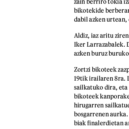
zain berriro tokia i
bikotekide berberar
dabil azken urtean, 
Aldiz, iaz aritu zire
Iker Larrazabalek. D
azken buruz burukoa
Zortzi bikoteek zaz
19tik irailaren 8ra.
sailkatuko dira, et
bikoteek kanporaket
hirugarren sailkatu
bosgarrenen aurka. 
biak finalerdietan 