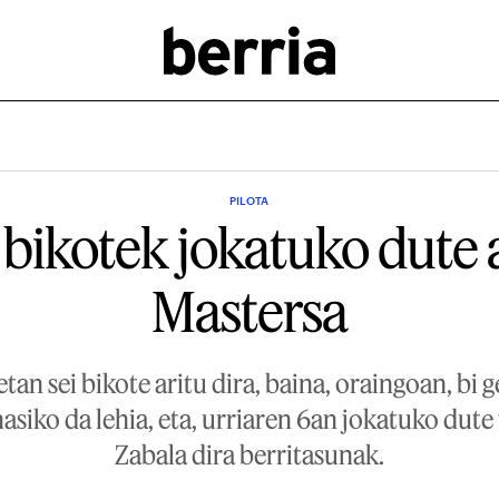
PILOTA
 bikotek jokatuko dute
Mastersa
etan sei bikote aritu dira, baina, oraingoan, bi g
asiko da lehia, eta, urriaren 6an jokatuko dute f
Zabala dira berritasunak.