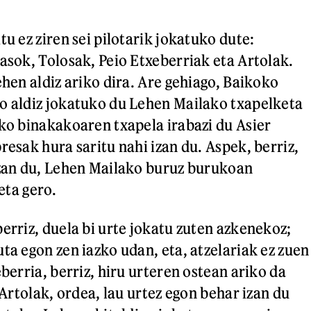
tu ez ziren sei pilotarik jokatuko dute:
Lasok, Tolosak, Peio Etxeberriak eta Artolak.
ehen aldiz ariko dira. Are gehiago, Baikoko
o aldiz jokatuko du Lehen Mailako txapelketa
eko binakakoaren txapela irabazi du Asier
resak hura saritu nahi izan du. Aspek, berriz,
izan du, Lehen Mailako buruz burukoan
 eta gero.
erriz, duela bi urte jokatu zuten azkenekoz;
ta egon zen iazko udan, eta, atzelariak ez zuen
eberria, berriz, hiru urteren ostean ariko da
. Artolak, ordea, lau urtez egon behar izan du