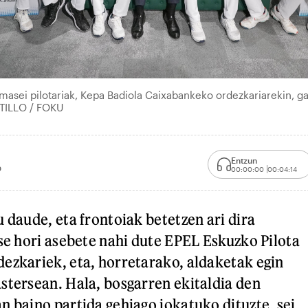
asei pilotariak, Kepa Badiola Caixabankeko ordezkariarekin, ga
TILLO / FOKU
Entzun
0
00:00:00
00:04:14
 daude, eta frontoiak betetzen ari dira
ose hori asebete nahi dute EPEL Eskuzko Pilota
ezkariek, eta, horretarako, aldaketak egin
stersean. Hala, bosgarren ekitaldia den
n baino partida gehiago jokatuko dituzte, sei