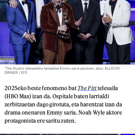
'The Studio' telesaileko lantaldea Emmy saria jasotzen, atzo. ALLISON
DINNER / EFE
2025eko beste fenomeno bat
The Pitt
telesaila
(HBO Max) izan da. Ospitale baten larrialdi
zerbitzuetan dago girotuta, eta harentzat izan da
drama onenaren Emmy saria. Noah Wyle aktore
protagonista ere saritu zuten.