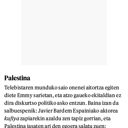
Palestina
Telebistaren munduko saio onenei aitortza egiten
diete Emmy sarietan, eta atzo gaueko ekitaldian ez
dira diskurtso politiko asko entzun. Baina izan da
salbuespenik: Javier Bardem Espainiako aktorea
kufiya
zapiarekin azaldu zen tapiz gorrian, eta
Palestina jasaten ari den egoera salatu zuen: