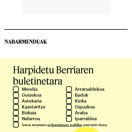
NABARMENDUAK
Harpidetu Berriaren
buletinetara
Mendia
Arratsaldekoa
Goizekoa
Badok
Astekaria
Kinka
Kazetaritza
Gipuzkoa
Bizkaia
Araba
Nafarroa
Iparraldea
Izena ematean
pribatutasun politika
onartzen duzu.