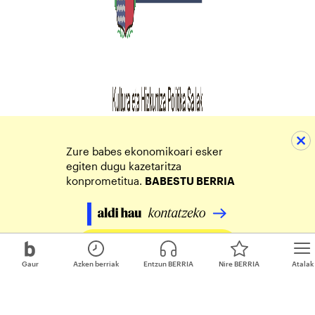
Zure babes ekonomikoari esker
egiten dugu kazetaritza
konprometitua.
BABESTU BERRIA
Egin zure ekarpena
Gaur
Azken berriak
Entzun BERRIA
Nire BERRIA
Atalak