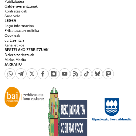
Publizitatea
Galdera-erantzunak
Kontratazioak
Sarebide
LEGEA
Lege informazioa
Pribatutasun politika
Cookieak
cc Lizentzia
Kanal etikoa
BESTELAKO ZERBITZUAK
Bidera zerbitzuak
Midas Media
JARRAITU