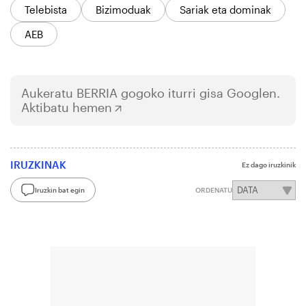
Telebista
Bizimoduak
Sariak eta dominak
AEB
Aukeratu
BERRIA
gogoko iturri gisa Googlen.
Aktibatu hemen
IRUZKINAK
Ez dago iruzkinik
Iruzkin bat egin
ORDENATU