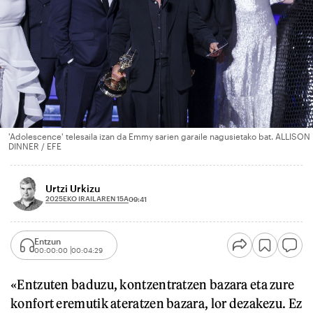
'Adolescence' telesaila izan da Emmy sarien garaile nagusietako bat. ALLISON
DINNER / EFE
Urtzi Urkizu
2025EKO IRAILAREN 15A
09:41
Entzun
00:00:00
00:04:29
«Entzuten baduzu, kontzentratzen bazara eta zure
konfort eremutik ateratzen bazara, lor dezakezu. Ez