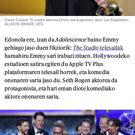
Owen Cooper 15 urteko aktorea Emmy saria jasotzen, atzo, Los Angelesen.
ALLISON DINNER / EFE
Edonola ere, izan da
Adolescence
baino Emmy
gehiago jaso duen fikziorik:
The Studio
telesailak
hamahiru Emmy sari irabazi zituen. Hollywoodeko
estudioen satira egiten du Apple TV Plus
plataformaren telesail horrek, eta komedia
onenaren saria jaso du. Seth Rogen aktorea da
protagonista, eta hari eman diote komediako
aktore onenaren saria.