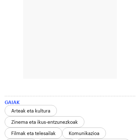
GAIAK
Arteak eta kultura
Zinema eta ikus-entzunezkoak
Filmak eta telesailak
Komunikazioa