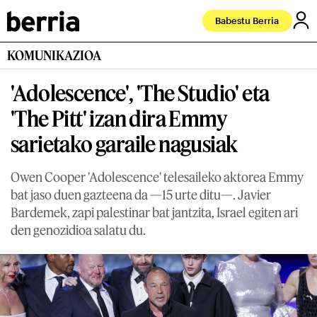
Babestu Berria
KOMUNIKAZIOA
'Adolescence', 'The Studio' eta
'The Pitt' izan dira Emmy
sarietako garaile nagusiak
Owen Cooper 'Adolescence' telesaileko aktorea Emmy
bat jaso duen gazteena da —15 urte ditu—. Javier
Bardemek, zapi palestinar bat jantzita, Israel egiten ari
den genozidioa salatu du.