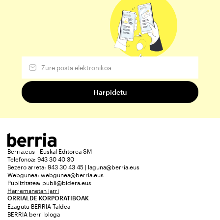
Berria.eus - Euskal Editorea SM
Telefonoa: 943 30 40 30
Bezero arreta: 943 30 43 45 | laguna@berria.eus
Webgunea:
webgunea@berria.eus
Publizitatea:
publi@bidera.eus
Harremanetan jarri
ORRIALDE KORPORATIBOAK
Ezagutu BERRIA Taldea
BERRIA berri bloga