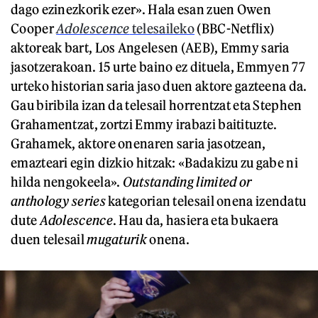
dago ezinezkorik ezer». Hala esan zuen Owen
Cooper
Adolescence
telesaileko
(BBC-Netflix)
aktoreak bart, Los Angelesen (AEB), Emmy saria
jasotzerakoan. 15 urte baino ez dituela, Emmyen 77
urteko historian saria jaso duen aktore gazteena da.
Gau biribila izan da telesail horrentzat eta Stephen
Grahamentzat, zortzi Emmy irabazi baitituzte.
Grahamek, aktore onenaren saria jasotzean,
emazteari egin dizkio hitzak: «Badakizu zu gabe ni
hilda nengokeela».
Outstanding limited or
anthology series
kategorian telesail onena izendatu
dute
Adolescence
. Hau da, hasiera eta bukaera
duen telesail
mugaturik
onena.