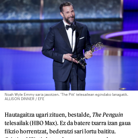
Noah Wyle Emmy saria jasotzen. 'The Pitt' telesailean egindako lanagatik.
ALLISON DINNER / EFE
Hautagaitza ugari zituen, bestalde,
The Penguin
telesailak (HBO Max). Ez da batere txarra izan gaua
fikzio horrentzat, bederatzi sari lortu baititu.