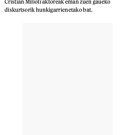
Cristian Milioti aktoreak eman zuen gaueko
diskurtsorik hunkigarrienetako bat.