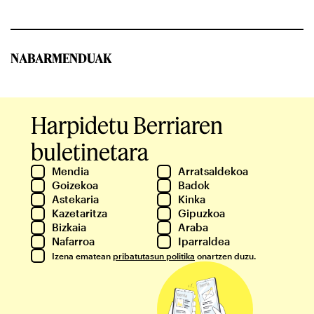
NABARMENDUAK
Harpidetu Berriaren
buletinetara
Mendia
Arratsaldekoa
Goizekoa
Badok
Astekaria
Kinka
Kazetaritza
Gipuzkoa
Bizkaia
Araba
Nafarroa
Iparraldea
Izena ematean
pribatutasun politika
onartzen duzu.