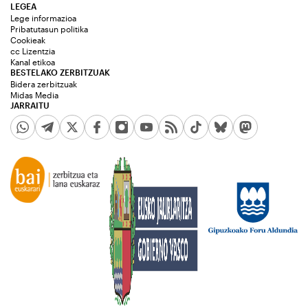
LEGEA
Lege informazioa
Pribatutasun politika
Cookieak
cc Lizentzia
Kanal etikoa
BESTELAKO ZERBITZUAK
Bidera zerbitzuak
Midas Media
JARRAITU