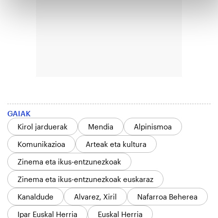
GAIAK
Kirol jarduerak
Mendia
Alpinismoa
Komunikazioa
Arteak eta kultura
Zinema eta ikus-entzunezkoak
Zinema eta ikus-entzunezkoak euskaraz
Kanaldude
Alvarez, Xiril
Nafarroa Beherea
Ipar Euskal Herria
Euskal Herria