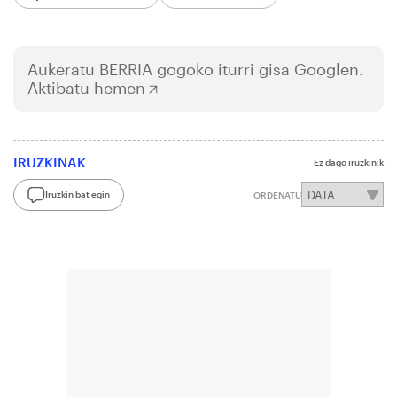
Aukeratu
BERRIA
gogoko iturri gisa Googlen.
Aktibatu hemen
IRUZKINAK
Ez dago iruzkinik
Iruzkin bat egin
ORDENATU