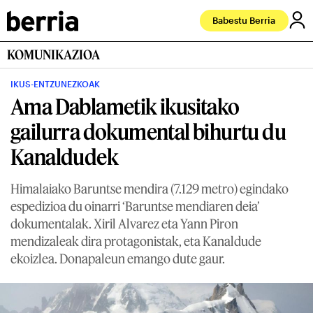
Babestu Berria
KOMUNIKAZIOA
IKUS-ENTZUNEZKOAK
Ama Dablametik ikusitako
gailurra dokumental bihurtu du
Kanaldudek
Himalaiako Baruntse mendira (7.129 metro) egindako
espedizioa du oinarri ‘Baruntse mendiaren deia’
dokumentalak. Xiril Alvarez eta Yann Piron
mendizaleak dira protagonistak, eta Kanaldude
ekoizlea. Donapaleun emango dute gaur.