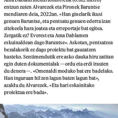
entzun zuten Alvarezek eta Pironek Baruntse
mendiaren deia, 2022an. «Han ginelarik ikusi
genuen Baruntse, eta pentsatu genuen ederra izan
zitekeela hara joatea eta erreportaje bat egitea.
Zergatik ez? Everest eta Ama Dablamen
eskuinaldean dago Baruntse». Askotan, pentsatzea
bezalakorik ez dago proiektu bat gauzatzen
hasteko. Sentimendutik ere asko dauka hiru zatitan
egin duten dokumentalak —ordu eta erdi irauten
du denera—. «Omenaldi moduko bat ere badelako.
Han inguruan hil zen lagun baten lagun bat»,
azaldu du Alvarezek. «Eta hari eskainitako
proiektua ere bada».