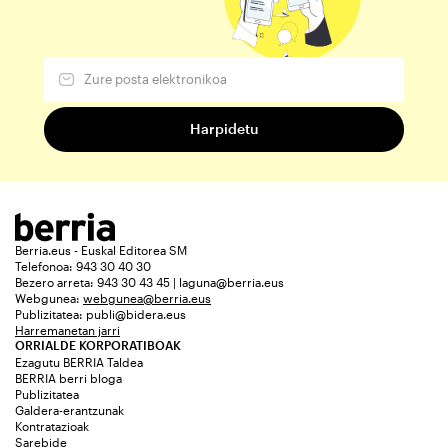
Berria.eus - Euskal Editorea SM
Telefonoa: 943 30 40 30
Bezero arreta: 943 30 43 45 | laguna@berria.eus
Webgunea:
webgunea@berria.eus
Publizitatea:
publi@bidera.eus
Harremanetan jarri
ORRIALDE KORPORATIBOAK
Ezagutu BERRIA Taldea
BERRIA berri bloga
Publizitatea
Galdera-erantzunak
Kontratazioak
Sarebide