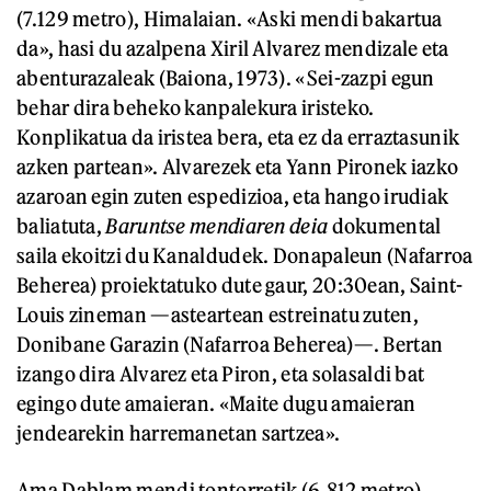
(7.129 metro), Himalaian. «Aski mendi bakartua
da», hasi du azalpena Xiril Alvarez mendizale eta
abenturazaleak (Baiona, 1973). «Sei-zazpi egun
behar dira beheko kanpalekura iristeko.
Konplikatua da iristea bera, eta ez da erraztasunik
azken partean». Alvarezek eta Yann Pironek iazko
azaroan egin zuten espedizioa, eta hango irudiak
baliatuta,
Baruntse mendiaren deia
dokumental
saila ekoitzi du Kanaldudek. Donapaleun (Nafarroa
Beherea) proiektatuko dute gaur, 20:30ean, Saint-
Louis zineman —asteartean estreinatu zuten,
Donibane Garazin (Nafarroa Beherea)—. Bertan
izango dira Alvarez eta Piron, eta solasaldi bat
egingo dute amaieran. «Maite dugu amaieran
jendearekin harremanetan sartzea».
Ama Dablam mendi tontorretik (6.812 metro)