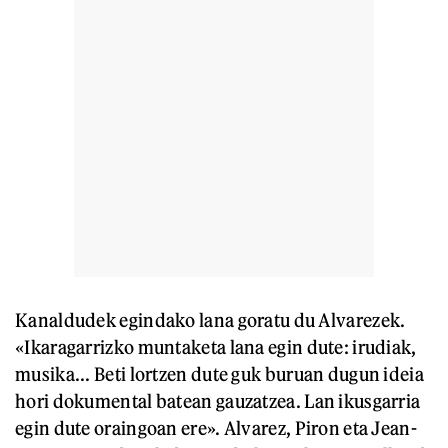
Kanaldudek egindako lana goratu du Alvarezek.
«Ikaragarrizko muntaketa lana egin dute: irudiak,
musika... Beti lortzen dute guk buruan dugun ideia
hori dokumental batean gauzatzea. Lan ikusgarria
egin dute oraingoan ere». Alvarez, Piron eta Jean-