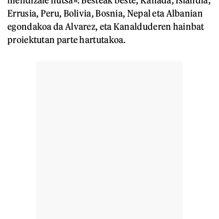
Errusia, Peru, Bolivia, Bosnia, Nepal eta Albanian
egondakoa da Alvarez, eta Kanalduderen hainbat
proiektutan parte hartutakoa.