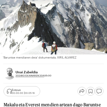
'Baruntse mendiaren deia' dokumentala. XIRIL ALVAREZ
Unai Zubeldia
2024KO EKAINAREN 20A
05:00
Entzun
00:00:00
00:05:16
Makalu eta Everest mendien artean dago Baruntse