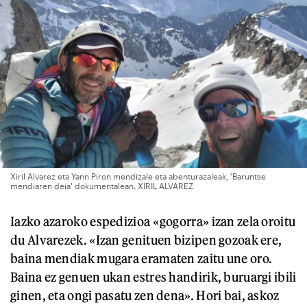
Xiril Alvarez eta Yann Piron mendizale eta abenturazaleak, 'Baruntse
mendiaren deia' dokumentalean. XIRIL ALVAREZ
Iazko azaroko espedizioa «gogorra» izan zela oroitu
du Alvarezek. «Izan genituen bizipen gozoak ere,
baina mendiak mugara eramaten zaitu une oro.
Baina ez genuen ukan estres handirik, buruargi ibili
ginen, eta ongi pasatu zen dena». Hori bai, askoz