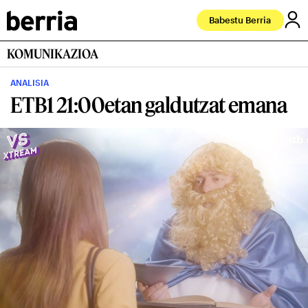
Babestu Berria
KOMUNIKAZIOA
ANALISIA
ETB1 21:00etan galdutzat emana