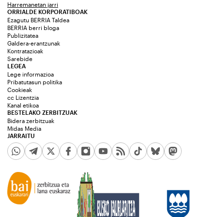
Harremanetan jarri
ORRIALDE KORPORATIBOAK
Ezagutu BERRIA Taldea
BERRIA berri bloga
Publizitatea
Galdera-erantzunak
Kontratazioak
Sarebide
LEGEA
Lege informazioa
Pribatutasun politika
Cookieak
cc Lizentzia
Kanal etikoa
BESTELAKO ZERBITZUAK
Bidera zerbitzuak
Midas Media
JARRAITU