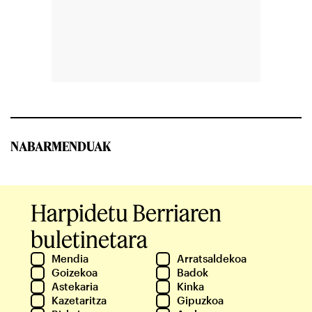
NABARMENDUAK
Harpidetu Berriaren
buletinetara
Mendia
Arratsaldekoa
Goizekoa
Badok
Astekaria
Kinka
Kazetaritza
Gipuzkoa