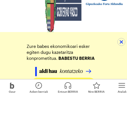
Zure babes ekonomikoari esker
egiten dugu kazetaritza
konprometitua.
BABESTU BERRIA
Egin zure ekarpena
Gaur
Azken berriak
Entzun BERRIA
Nire BERRIA
Atalak