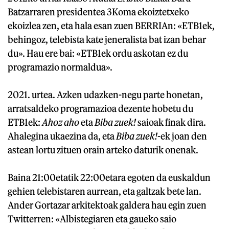
Batzarraren presidentea 3Koma ekoiztetxeko
ekoizlea zen, eta hala esan zuen BERRIAn: «ETB1ek,
behingoz, telebista kate jeneralista bat izan behar
du». Hau ere bai: «ETB1ek ordu askotan ez du
programazio normaldua».
2021. urtea. Azken udazken-negu parte honetan,
arratsaldeko programazioa dezente hobetu du
ETB1ek:
Ahoz aho
eta
Biba zuek!
saioak finak dira.
Ahalegina ukaezina da, eta
Biba zuek!
-ek joan den
astean lortu zituen orain arteko daturik onenak.
Baina 21:00etatik 22:00etara egoten da euskaldun
gehien telebistaren aurrean, eta galtzak bete lan.
Ander Gortazar arkitektoak galdera hau egin zuen
Twitterren: «Albistegiaren eta gaueko saio