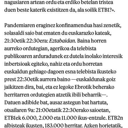
nagusiaren artean ordu eta erdiko betelan tristea
duen beste katerik existitzen da, ala soilik ETB1?».
Pandemiaren eraginez konfinamendua hasi zenetik,
solasaldi saio bat ematen du euskarazko kateak,
21:30etik 22:30era:
Eztabaidan.
Baina horren
aurreko ordutegian, agerikoa da telebista
publikoaren arduradunek ez dutela inolako interesik
inbertsioak egiteko, nahiz eta ordu horretan
euskaldun gehiago dagoen esna telebista ikusteko
prest 22:30etik aurrera baino —euskaldunak goiz
jaikitzen dira, bai, eta ez legoke Ebrotik beherako
herritarren ordutegien atzetik ibili beharrik—.
Datuen adibide bat, ausaz astegun bat hartuta,
otsailaren 9a: 21:00etatik 22:30erako saioetan,
ETB1ek 6.000, 2.000 eta 11.000 ikus-entzule. ETB2n
albisteak ikusten, 183.000 herritar. Azken horietatik,