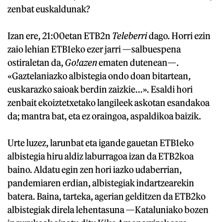
zenbat euskaldunak?
Izan ere, 21:00etan ETB2n
Teleberri
dago. Horri ezin
zaio lehian ETB1eko ezer jarri —salbuespena
ostiraletan da,
Go!azen
ematen dutenean—.
«Gaztelaniazko albistegia ondo doan bitartean,
euskarazko saioak berdin zaizkie...». Esaldi hori
zenbait ekoiztetxetako langileek askotan esandakoa
da; mantra bat, eta ez oraingoa, aspaldikoa baizik.
Urte luzez, larunbat eta igande gauetan ETB1eko
albistegia hiru aldiz laburragoa izan da ETB2koa
baino. Aldatu egin zen hori iazko udaberrian,
pandemiaren erdian, albistegiak indartzearekin
batera. Baina, tarteka, agerian gelditzen da ETB2ko
albistegiak direla lehentasuna —Kataluniako bozen