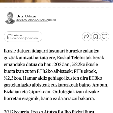
Urtzi Urkizu
2021EKO OTSAILAREN 17A
00:00
Entzun
00:00:00
00:00:00
Ikusle datuen fidagarritasunari buruzko zalantza
guztiak aintzat hartuta ere, Euskal Telebistak berak
emandako datua da hau: 2020an, %22ko ikusle
kuota izan zuten ETB2ko albisteek; ETB1ekoek,
%2,3koa. Hamar aldiz gehiago ikusten dira ETBko
gaztelaniazko albisteak euskarazkoak baino, Araban,
Bizkaian eta Gipuzkoan. Ordutegiak izan dezake
horretan eraginik, baina ez da arrazoi bakarra.
2012ko urria. Itxaso Atutxa EAJko Bizkai Buru