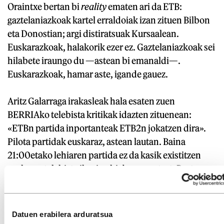
Oraintxe bertan bi
reality
ematen ari da ETB:
gaztelaniazkoak kartel erraldoiak izan zituen Bilbon
eta Donostian; argi distiratsuak Kursaalean.
Euskarazkoak, halakorik ezer ez. Gaztelaniazkoak sei
hilabete iraungo du —astean bi emanaldi—.
Euskarazkoak, hamar aste, igande gauez.
Aritz Galarraga irakasleak hala esaten zuen
BERRIAko telebista kritikak idazten zituenean:
«ETBn partida inportanteak ETB2n jokatzen dira».
Pilota partidak euskaraz, astean lautan. Baina
21:00etako lehiaren partida ez da kasik existitzen
euskaraz telebista ikusi nahi duenarentzat. Beste
arrazoi bat gehiago ETB1ekiko desafekzioa
areagotzeko. Datuak halakoak dira: inoizko
batezbestekorik txikiena izan zuen iaz euskarazko
Datuen erabilera arduratsua
kateak.