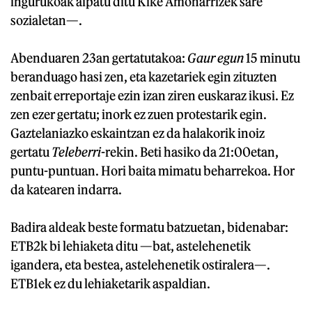
ingurukoak aipatu ditu Kike Amonarrizek sare
sozialetan—.
Abenduaren 23an gertatutakoa:
Gaur egun
15 minutu
beranduago hasi zen, eta kazetariek egin zituzten
zenbait erreportaje ezin izan ziren euskaraz ikusi. Ez
zen ezer gertatu; inork ez zuen protestarik egin.
Gaztelaniazko eskaintzan ez da halakorik inoiz
gertatu
Teleberri
-rekin. Beti hasiko da 21:00etan,
puntu-puntuan. Hori baita mimatu beharrekoa. Hor
da katearen indarra.
Badira aldeak beste formatu batzuetan, bidenabar:
ETB2k bi lehiaketa ditu —bat, astelehenetik
igandera, eta bestea, astelehenetik ostiralera—.
ETB1ek ez du lehiaketarik aspaldian.