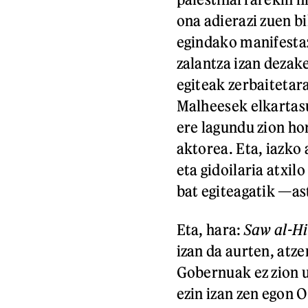
ona adierazi zuen b
egindako manifestaz
zalantza izan dezak
egiteak zerbaitetara
Malheesek elkartas
ere lagundu zion ho
aktorea. Eta, iazko
eta gidoilaria atxi
bat egiteagatik —as
Eta, hara:
Saw al-H
izan da aurten, atz
Gobernuak ez zion ut
ezin izan zen egon O