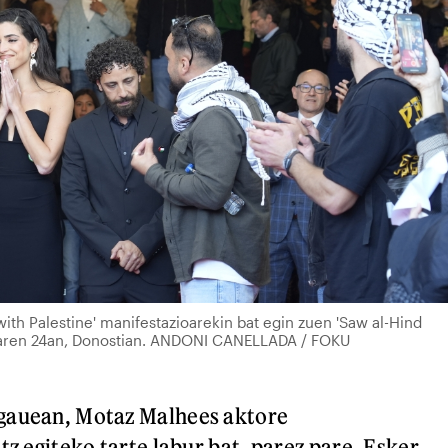
ith Palestine' manifestazioarekin bat egin zuen 'Saw al-Hind
ailaren 24an, Donostian. ANDONI CANELLADA / FOKU
gauean, Motaz Malhees aktore
tz egiteko tarte labur bat, parez pare. Esker