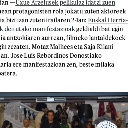
rtan —
Uxue Arzelusek pelikulaz idatzi zuen
mean protagonisten rola jokatu zuten aktoreek
 bizi izan zuten irailaren 24an:
Euskal Herria
ak deitutako manifestazioak
geldialdi bat egin
ia antzokiaren aurrean, filmeko lantaldekoek
gin zezaten. Motaz Malhees eta Saja Kilani
ean. Jose Luis Rebordinos Donostiako
ria ere manifestazioan zen, beste milaka
batera.