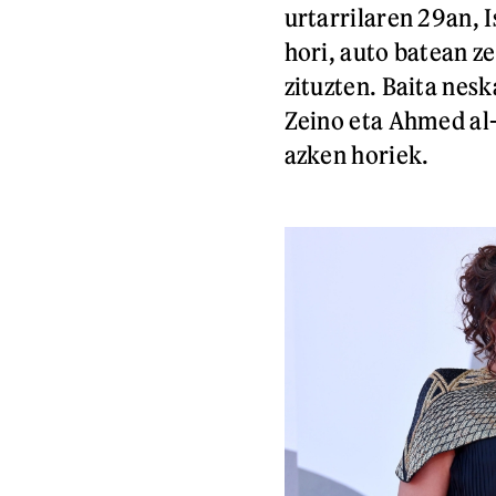
urtarrilaren 29an, I
hori, auto batean ze
zituzten. Baita nes
Zeino eta Ahmed al
azken horiek.