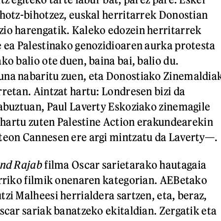
ihotz-bihotzez, euskal herritarrek Donostian
io harengatik. Kaleko edozein herritarrek
e ea Palestinako genozidioaren aurka protesta
ko balio ote duen, baina bai, balio du.
una nabaritu zuen, eta Donostiako Zinemaldia
rretan. Aintzat hartu: Londresen bizi da
 abuztuan, Paul Laverty Eskoziako zinemagile
lo hartu zuten Palestine Action erakundearekin
teon Cannesen ere argi mintzatu da Laverty—.
ind Rajab
filma Oscar sarietarako hautagaia
erriko filmik onenaren kategorian. AEBetako
zi Malheesi herrialdera sartzen, eta, beraz,
scar sariak banatzeko ekitaldian. Zergatik eta