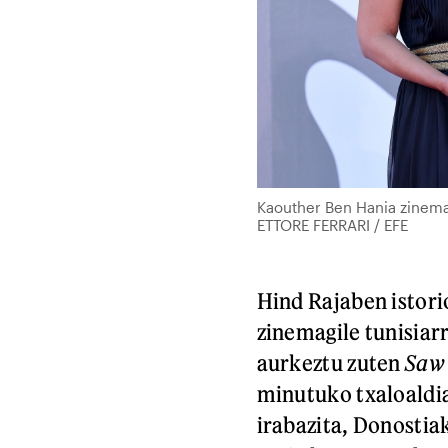
Kaouther Ben Hania zinemag
ETTORE FERRARI / EFE
Hind Rajaben istor
zinemagile tunisiar
aurkeztu zuten
Saw 
minutuko txaloaldia
irabazita, Donostiak