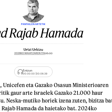
PANTAILEN ARTETIK
nd Rajab Hamada
Urtzi Urkizu
2026KO MAIATZAREN 17A
05:00
Entzun
00:00:00
00:06:39
n, Unicefen eta Gazako Osasun Ministerioaren
itik gaur arte Israelek Gazako 21.000 haur
tu. Neska-mutiko horiek izena zuten, bizitza ba
d Rajab Hamada da haietako bat. 2024ko