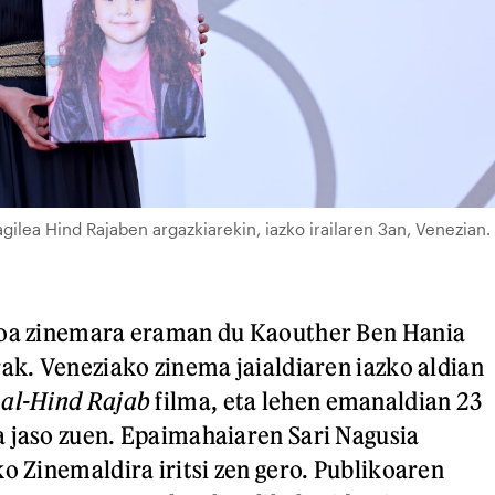
ilea Hind Rajaben argazkiarekin, iazko irailaren 3an, Venezian.
ioa zinemara eraman du Kaouther Ben Hania
rak. Veneziako zinema jaialdiaren iazko aldian
al-Hind Rajab
filma, eta lehen emanaldian 23
 jaso zuen. Epaimahaiaren Sari Nagusia
o Zinemaldira iritsi zen gero. Publikoaren