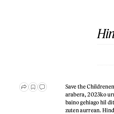
Hi
Save the Childrene
arabera, 2023ko urr
baino gehiago hil di
zuten aurrean. Hin