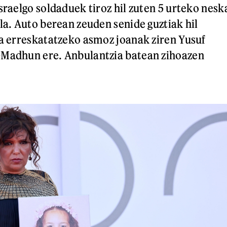
sraelgo soldaduek tiroz hil zuten 5 urteko nesk
la. Auto berean zeuden senide guztiak hil
ka erreskatatzeko asmoz joanak ziren Yusuf
-Madhun ere. Anbulantzia batean zihoazen