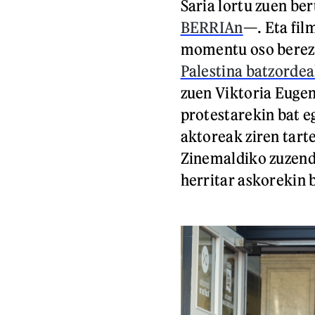
Saria lortu zuen be
BERRIAn
—. Eta fil
momentu oso berezia
Palestina batzorde
zuen Viktoria Eugen
protestarekin bat e
aktoreak ziren tart
Zinemaldiko zuzenda
herritar askorekin 