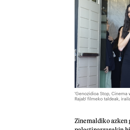
'Genozidioa Stop, Cinema w
Rajab' filmeko taldeak, ir
Zinemaldiko azken 
palestinarrarekin hi