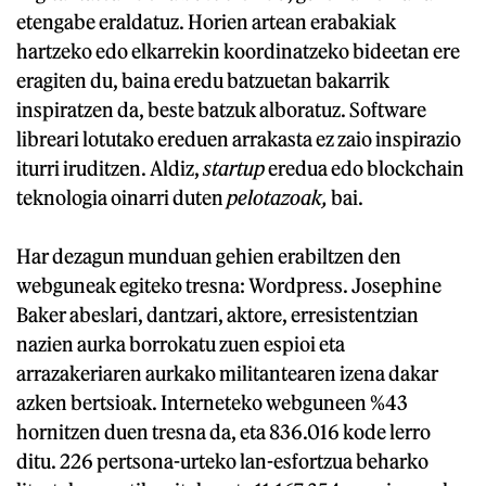
etengabe eraldatuz. Horien artean erabakiak
hartzeko edo elkarrekin koordinatzeko bideetan ere
eragiten du, baina eredu batzuetan bakarrik
inspiratzen da, beste batzuk alboratuz. Software
libreari lotutako ereduen arrakasta ez zaio inspirazio
iturri iruditzen. Aldiz,
startup
eredua edo blockchain
teknologia oinarri duten
pelotazoak,
bai.
Har dezagun munduan gehien erabiltzen den
webguneak egiteko tresna: Wordpress. Josephine
Baker abeslari, dantzari, aktore, erresistentzian
nazien aurka borrokatu zuen espioi eta
arrazakeriaren aurkako militantearen izena dakar
azken bertsioak. Interneteko webguneen %43
hornitzen duen tresna da, eta 836.016 kode lerro
ditu. 226 pertsona-urteko lan-esfortzua beharko