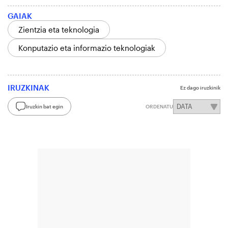
GAIAK
Zientzia eta teknologia
Konputazio eta informazio teknologiak
IRUZKINAK
Ez dago iruzkinik
Iruzkin bat egin
ORDENATU