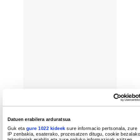
Datuen erabilera arduratsua
Guk eta
gure 1022 kideek
sure informacio pertsonala, zure
IP zenbakia, esaterako, prozesatzen ditugu, cookie bezalak
teknologiak erabiliz eta zure gailuko informazioak azitzen