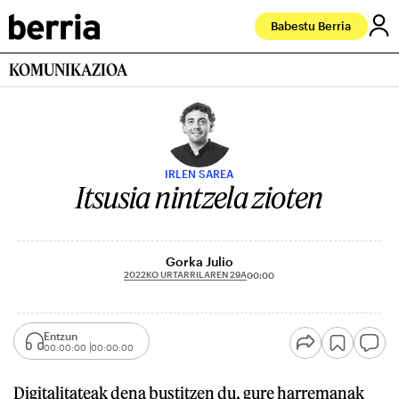
Babestu Berria
KOMUNIKAZIOA
IRLEN SAREA
Itsusia nintzela zioten
Gorka Julio
2022KO URTARRILAREN 29A
00:00
Entzun
00:00:00
00:00:00
Digitalitateak dena bustitzen du, gure harremanak