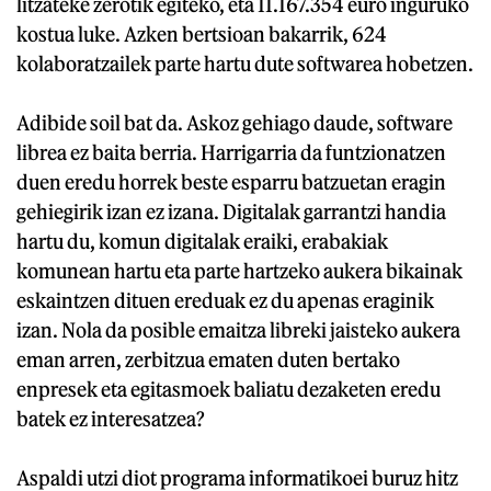
litzateke zerotik egiteko, eta 11.167.354 euro inguruko
kostua luke. Azken bertsioan bakarrik, 624
kolaboratzailek parte hartu dute softwarea hobetzen.
Adibide soil bat da. Askoz gehiago daude, software
librea ez baita berria. Harrigarria da funtzionatzen
duen eredu horrek beste esparru batzuetan eragin
gehiegirik izan ez izana. Digitalak garrantzi handia
hartu du, komun digitalak eraiki, erabakiak
komunean hartu eta parte hartzeko aukera bikainak
eskaintzen dituen ereduak ez du apenas eraginik
izan. Nola da posible emaitza libreki jaisteko aukera
eman arren, zerbitzua ematen duten bertako
enpresek eta egitasmoek baliatu dezaketen eredu
batek ez interesatzea?
Aspaldi utzi diot programa informatikoei buruz hitz