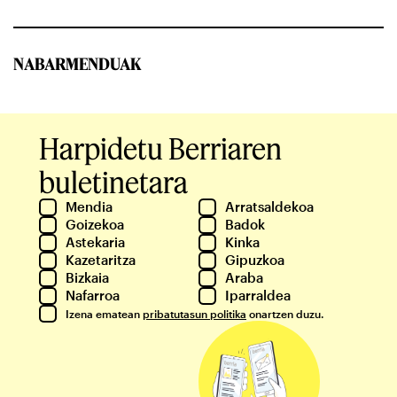
NABARMENDUAK
Harpidetu Berriaren
buletinetara
Mendia
Arratsaldekoa
Goizekoa
Badok
Astekaria
Kinka
Kazetaritza
Gipuzkoa
Bizkaia
Araba
Nafarroa
Iparraldea
Izena ematean
pribatutasun politika
onartzen duzu.