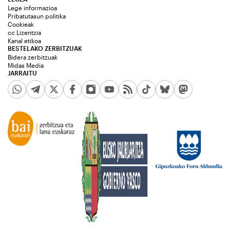
Lege informazioa
Pribatutasun politika
Cookieak
cc Lizentzia
Kanal etikoa
BESTELAKO ZERBITZUAK
Bidera zerbitzuak
Midas Media
JARRAITU