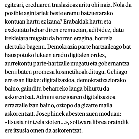
egiteari, ereduaren traslazioaz aritu ohi naiz. Nola da
posible agintariek beste eremu batzuetarako
kontuan hartu ez izana? Erabakiak hartu eta
exekutatu behar diren eremuetan, adibidez, datu
irekietara mugatu da horren eragina, horrela
ulertuko bagenu. Demokrazia parte hartzaileago bat
hauspotuko lukeen eredu digitalen ordez,
aurrekontu parte-hartzaile mugatu eta gobernantza
berri baten promesa kosmetikoak ditugu. Gehiago
ere esan liteke: digitalizazioa, demokratizaziorako
baino, gainditu beharreko langa bihurtu da
askorentzat. Administrazioaren digitalizazioa
erraztaile izan baino, oztopo da gizarte maila
askorentzat. Josephinek abesten zuen moduan:
«Itsusia nintzela zioten...», software librea oraindik
ere itsusia omen da askorentzat.