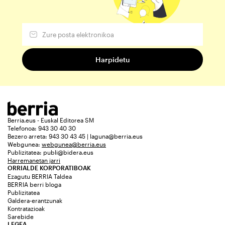
Berria.eus - Euskal Editorea SM
Telefonoa: 943 30 40 30
Bezero arreta: 943 30 43 45 | laguna@berria.eus
Webgunea:
webgunea@berria.eus
Publizitatea:
publi@bidera.eus
Harremanetan jarri
ORRIALDE KORPORATIBOAK
Ezagutu BERRIA Taldea
BERRIA berri bloga
Publizitatea
Galdera-erantzunak
Kontratazioak
Sarebide
LEGEA