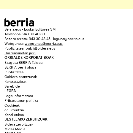
Berria.eus - Euskal Editorea SM
Telefonoa: 943 30 40 30
Bezero arreta: 943 30 43 45 | laguna@berria.eus
Webgunea:
webgunea@berria.eus
Publizitatea:
publi@bidera.eus
Harremanetan jarri
ORRIALDE KORPORATIBOAK
Ezagutu BERRIA Taldea
BERRIA berri bloga
Publizitatea
Galdera-erantzunak
Kontratazioak
Sarebide
LEGEA
Lege informazioa
Pribatutasun politika
Cookieak
cc Lizentzia
Kanal etikoa
BESTELAKO ZERBITZUAK
Bidera zerbitzuak
Midas Media