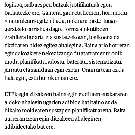
logikoa, salbuespen batzuk justifikatuak egon
badaitezke ere. Gainera, gaur eta hemen, hori modu
«naturalean» egiten bada, noka are baztertuago
geratzeko arriskua dago. Forma alokutiboen
erabilera indartu eta sustatzekotan, logikoena da
fikzioaren bidez egitea ahalegina. Baina arlo horretan
egindakoak ere nekez izango du atarramentu onik
modu planifikatu, adostu, bateratu, sistematizatu,
jarraitu eta zainduan egin ezean. Orain artean ez da
hala egin, ezta hurrik eman ere.
ETBk egin zitzakeen baina egin ez dituen euskararen
aldeko ahalegin ugarien adibide bat baino ez da
hikako moldearen sustapen planifikatuarena. Baita
aurrerantzean egin ditzakeen ahaleginen
adibideetako bat ere.