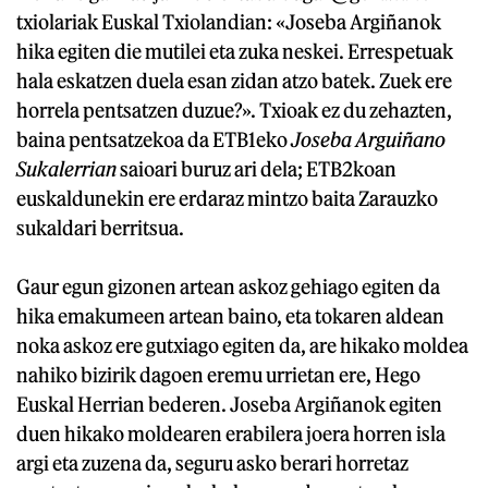
txiolariak Euskal Txiolandian: «Joseba Argiñanok
hika egiten die mutilei eta zuka neskei. Errespetuak
hala eskatzen duela esan zidan atzo batek. Zuek ere
horrela pentsatzen duzue?». Txioak ez du zehazten,
baina pentsatzekoa da ETB1eko
Joseba Arguiñano
Sukalerrian
saioari buruz ari dela; ETB2koan
euskaldunekin ere erdaraz mintzo baita Zarauzko
sukaldari berritsua.
Gaur egun gizonen artean askoz gehiago egiten da
hika emakumeen artean baino, eta tokaren aldean
noka askoz ere gutxiago egiten da, are hikako moldea
nahiko bizirik dagoen eremu urrietan ere, Hego
Euskal Herrian bederen. Joseba Argiñanok egiten
duen hikako moldearen erabilera joera horren isla
argi eta zuzena da, seguru asko berari horretaz