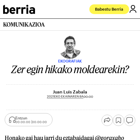
Babestu Berria
KOMUNIKAZIOA
EKOGRAFIAK
Zer egin hikako moldearekin?
Juan Luis Zabala
2021EKO EKAINAREN 8A
00:00
Entzun
00:00:00
00:00:00
Honako gai hau jarri du eztabaidagai
@goraxaho