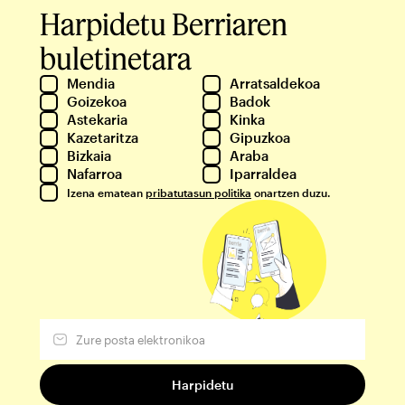
Harpidetu Berriaren
buletinetara
Mendia
Arratsaldekoa
Goizekoa
Badok
Astekaria
Kinka
Kazetaritza
Gipuzkoa
Bizkaia
Araba
Nafarroa
Iparraldea
Izena ematean
pribatutasun politika
onartzen duzu.