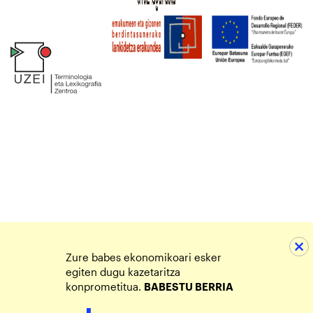
Zure babes ekonomikoari esker
egiten dugu kazetaritza
konprometitua.
BABESTU BERRIA