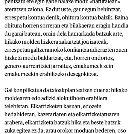
pentsatu ere egin gabe halaxe modu «naturalean»
ateratzen zaiona. Ez dut uste, gaur egun behintzat,
errespetu kontua denik, ohitura kontua baizik. Baina
ohitura horren sorreran eta bilakaeran eragin handia
du garai batean, orain dela hamarkada batzuk arte,
hikako moldea hizkera zakartzat joa izateak,
errespetua galtzerainoko konfiantza adierazten zuen
hizketa modu baldartzat, eta, horren ondorioz,
genero-aurreiritziei jarraituz, emakumeek zein
emakumeekin erabiltzeko desegokitzat.
Gai konplikatua da txioakplanteatzen duena: hikako
moldearen edo adizki alokutiboen erabilera
telebistan. Elkarrizketen kasuan, edozein
hedabidetan, kazetariaren eta elkarrizketatuaren
arabera, elkarrizketa batzuk hika eta beste batzuk
zuka egitea ez da, arau orokor moduan bederen, oso