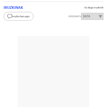
IRUZKINAK
Ez dago iruzkinik
Iruzkin bat egin
ORDENATU