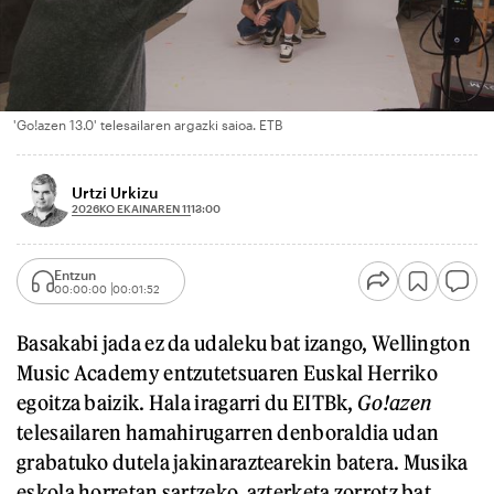
'Go!azen 13.0' telesailaren argazki saioa. ETB
Urtzi Urkizu
2026KO EKAINAREN 11
13:00
Entzun
00:00:00
00:01:52
Basakabi jada ez da udaleku bat izango, Wellington
Music Academy entzutetsuaren Euskal Herriko
egoitza baizik. Hala iragarri du EITBk,
Go!azen
telesailaren hamahirugarren denboraldia udan
grabatuko dutela jakinaraztearekin batera. Musika
eskola horretan sartzeko, azterketa zorrotz bat