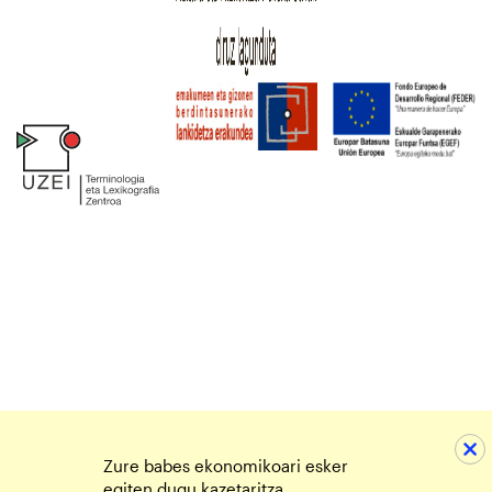
Zure babes ekonomikoari esker
egiten dugu kazetaritza