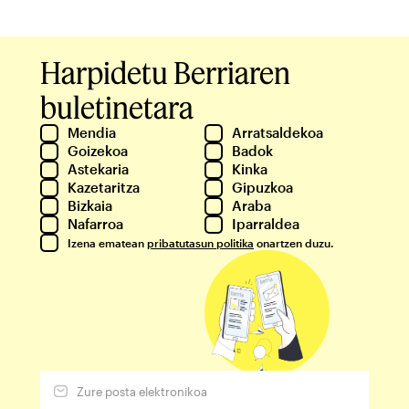
Harpidetu Berriaren
buletinetara
Mendia
Arratsaldekoa
Goizekoa
Badok
Astekaria
Kinka
Kazetaritza
Gipuzkoa
Bizkaia
Araba
Nafarroa
Iparraldea
Izena ematean
pribatutasun politika
onartzen duzu.