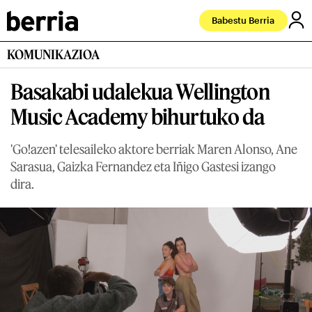
Babestu Berria
KOMUNIKAZIOA
Basakabi udalekua Wellington
Music Academy bihurtuko da
'Go!azen' telesaileko aktore berriak Maren Alonso, Ane
Sarasua, Gaizka Fernandez eta Iñigo Gastesi izango
dira.