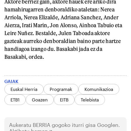
Aktore berriez gain, aktore hauek ere ariko dira
hamahirugarren denboraldiko ataletan: Nerea
Arriola, Nerea Elizalde, Adriana Sanchez, Ander
Aierza, Irati Marin, Jon Alonso, Ainhoa Tabuio eta
Leire Nuñez. Bestalde, Julen Taboada aktore
gazteak aurreko denboraldian baino parte hartze
handiagoa izango du. Basakabi jada ez da
Basakabi, ordea.
GAIAK
Euskal Herria
Programak
Komunikazioa
ETB1
Goazen
EITB
Telebista
Aukeratu
BERRIA
gogoko iturri gisa Googlen.