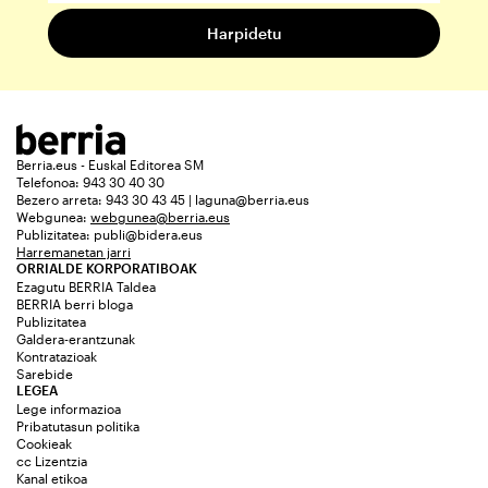
Berria.eus - Euskal Editorea SM
Telefonoa: 943 30 40 30
Bezero arreta: 943 30 43 45 | laguna@berria.eus
Webgunea:
webgunea@berria.eus
Publizitatea:
publi@bidera.eus
Harremanetan jarri
ORRIALDE KORPORATIBOAK
Ezagutu BERRIA Taldea
BERRIA berri bloga
Publizitatea
Galdera-erantzunak
Kontratazioak
Sarebide
LEGEA
Lege informazioa
Pribatutasun politika
Cookieak
cc Lizentzia
Kanal etikoa