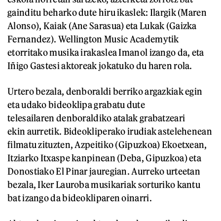
gainditu beharko dute hiru ikaslek: Ilargik (Maren
Alonso), Kaiak (Ane Sarasua) eta Lukak (Gaizka
Fernandez). Wellington Music Academytik
etorritako musika irakaslea Imanol izango da, eta
Iñigo Gastesi aktoreak jokatuko du haren rola.
Urtero bezala, denboraldi berriko argazkiak egin
eta udako bideoklipa grabatu dute
telesailaren denboraldiko atalak grabatzeari
ekin aurretik. Bideokliperako irudiak astelehenean
filmatu zituzten, Azpeitiko (Gipuzkoa) Ekoetxean,
Itziarko Itxaspe kanpinean (Deba, Gipuzkoa) eta
Donostiako El Pinar jauregian. Aurreko urteetan
bezala, Iker Lauroba musikariak sorturiko kantu
bat izango da bideokliparen oinarri.