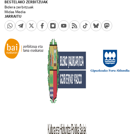
BESTELAKO ZERBITZUAK
Bidera zerbitzuak
Midas Media
JARRAITU