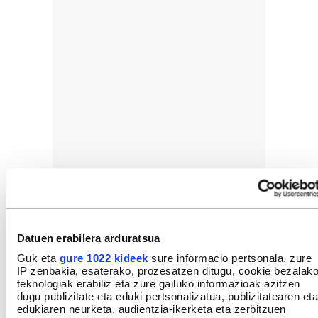
Datuen erabilera arduratsua
Guk eta
gure 1022 kideek
sure informacio pertsonala, zure
IP zenbakia, esaterako, prozesatzen ditugu, cookie bezalak
teknologiak erabiliz eta zure gailuko informazioak azitzen
dugu publizitate eta eduki pertsonalizatua, publizitatearen eta
GEHIEN IRAKURRIAK
edukiaren neurketa, audientzia-ikerketa eta zerbitzuen