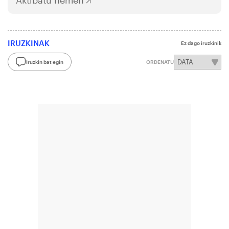
Aktibatu hemen
IRUZKINAK
Ez dago iruzkinik
Iruzkin bat egin
ORDENATU