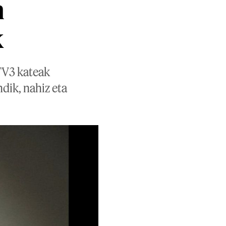
n
k
 TV3 kateak
dik, nahiz eta