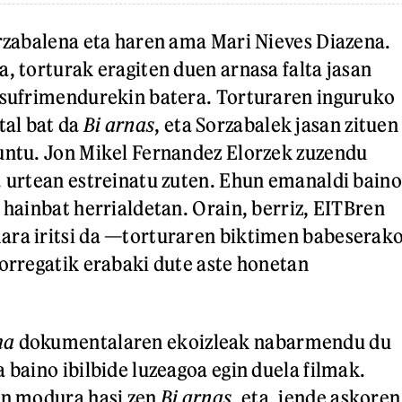
orzabalena eta haren ama Mari Nieves Diazena.
a, torturak eragiten duen arnasa falta jasan
 sufrimendurekin batera. Torturaren inguruko
al bat da
Bi arnas
, eta Sorzabalek jasan zituen
untu. Jon Mikel Fernandez Elorzek zuzendu
. urtean estreinatu zuten. Ehun emanaldi baino
 hainbat herrialdetan. Orain, berriz, EITBren
ara iritsi da —torturaren biktimen babeserak
horregatik erabaki dute aste honetan
ma
dokumentalaren ekoizleak nabarmendu du
 baino ibilbide luzeagoa egin duela filmak.
en modura hasi zen
Bi arnas
, eta, jende askoren