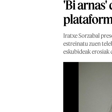
'Bi arnas
plataform
Iratxe Sorzabal pre
estreinatu zuen tel
eskubideak erosiak 