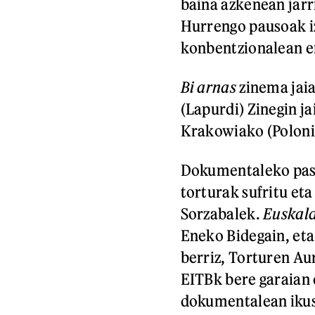
baina azkenean jar
Hurrengo pausoak i
konbentzionalean e
Bi arnas
zinema jaia
(Lapurdi) Zinegin j
Krakowiako (Polonia
Dokumentaleko pasa
torturak sufritu et
Sorzabalek.
Euskal
Eneko Bidegain, eta
berriz, Torturen Au
EITBk bere garaian 
dokumentalean ikus