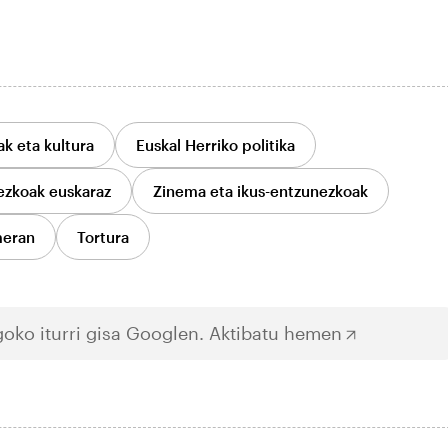
ak eta kultura
Euskal Herriko politika
ezkoak euskaraz
Zinema eta ikus-entzunezkoak
meran
Tortura
oko iturri gisa Googlen.
Aktibatu hemen