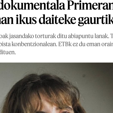
' dokumentala Primera
an ikus daiteke gaurti
soak jasandako torturak ditu abiapuntu lanak.
ebista konbentzionalean. ETBk ez du eman orain
dituen.