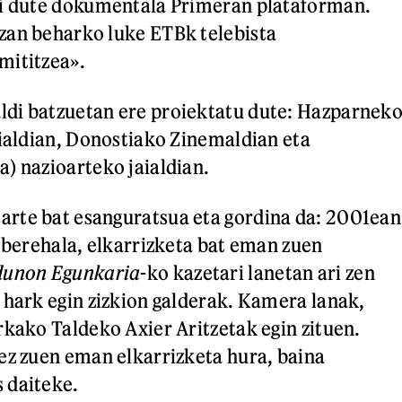
ri dute dokumentala Primeran plataforman.
zan beharko luke ETBk telebista
mititzea».
ldi batzuetan ere proiektatu dute: Hazparnek
aialdian, Donostiako Zinemaldian eta
) nazioarteko jaialdian.
rte bat esanguratsua eta gordina da: 2001ean
a berehala, elkarrizketa bat eman zuen
dunon Egunkaria
-ko kazetari lanetan ari zen
 hark egin zizkion galderak. Kamera lanak,
rkako Taldeko Axier Aritzetak egin zituen.
ez zuen eman elkarrizketa hura, baina
 daiteke.