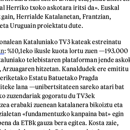
l Herriko txoko askotara iritsi da». Euskal
gain, Herrialde Katalanetan, Frantzian,
eta Uruguain proiektatu dute.
ionalean Kataluniako TV3 kateak estreinatu
an
: %10,1eko ikusle kuota lortu zuen —193.000
taluniako telebistaren plataforman jende asko
», Arzuagaren hitzetan. Kanaldudek ere emititu
meriketako Estatu Batuetako Pragda
iteke lana —unibertsitateen sareko atari bat
o zuzendariak gogoratu du TV3ek
zea erabaki zuenean katalanera bikoiztu eta
ozialetan «fundamentuzko kanpaina bat» egin
pena da ETBk gauza bera egitea. Kosta zaie,