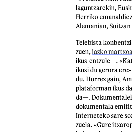
laguntzarekin, Euska
Herriko emanaldiez 
Alemanian, Suitzan 
Telebista konbentz
zuen,
iazko martxo
ikus-entzule—. «Ka
ikusi du gerora ere
du. Horrez gain, A
plataforman ikus da
da—. Dokumentalek
dokumentala emitit
Interneteko sare s
zuela. «Gure itxaro