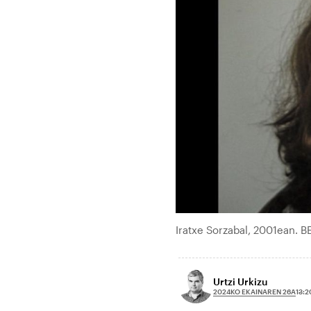
Iratxe Sorzabal, 2001ean. B
Urtzi Urkizu
2024KO EKAINAREN 26A
13:2