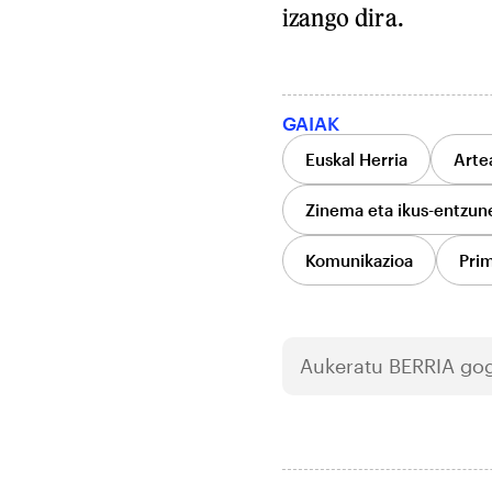
izango dira.
GAIAK
Euskal Herria
Arte
Zinema eta ikus-entzun
Komunikazioa
Pri
Aukeratu
BERRIA
gog