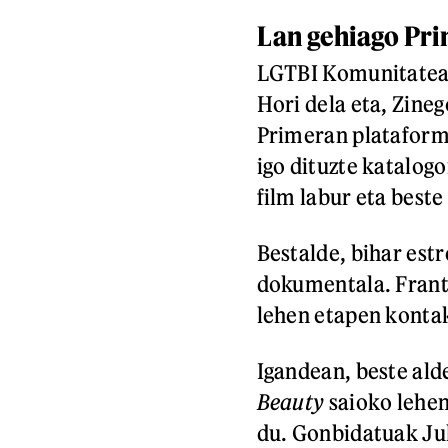
Lan gehiago Pr
LGTBI Komunitatear
Hori dela eta, Zine
Primeran platafor
igo dituzte katalogo
film labur eta best
Bestalde, bihar est
dokumentala. Frantz
lehen etapen konta
Igandean, beste ald
Beauty
saioko lehen
du. Gonbidatuak Jul