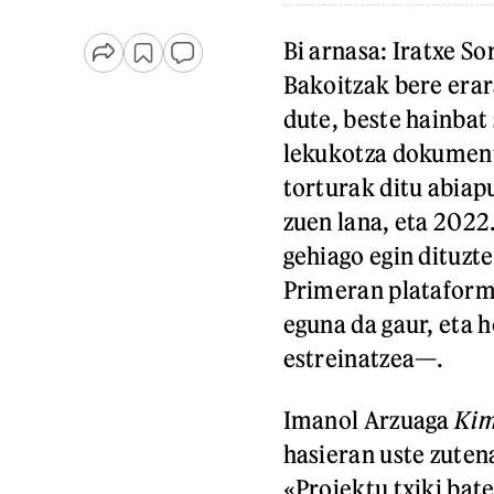
Bi arnasa: Iratxe S
Bakoitzak bere erar
dute, beste hainbat
lekukotza dokument
torturak ditu abiap
zuen lana, eta 2022
gehiago egin dituzte
Primeran plataform
eguna da gaur, eta 
estreinatzea—.
Imanol Arzuaga
Ki
hasieran uste zutena
«Proiektu txiki bat