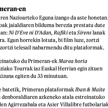
imeran-en
en Nazioarteko Eguna izango da aste honetan
goak jaialdiaren bilduma berezia prestatu dute
man:
Ni D'Eve ni D'Adan, Rafiki
eta
Sirens
lanak
ra. Egun horrekin lotuta, bi film luze, zortzi
e zortzi telesail nabarmendu ditu plataformak.
reinatuko du Primeran-ek
Marea horia
iako Tourrak iaz Euskal Herrian egin zituen
kizuna egiten du 33 minutuan.
e batetik, Primeran plataformak
Iban & Maite
 denboraldiaren azkeneko atala estreinatuko
en Agirrezabala eta Asier Villalibre futbolaria