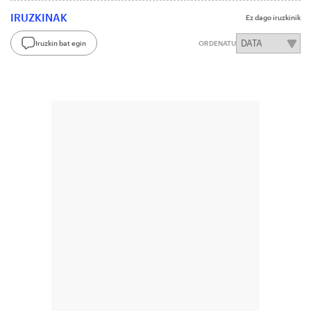
IRUZKINAK
Ez dago iruzkinik
Iruzkin bat egin
ORDENATU