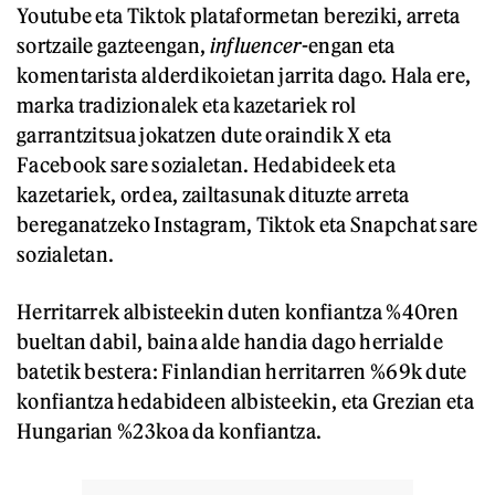
Youtube eta Tiktok plataformetan bereziki, arreta
sortzaile gazteengan,
influencer
-engan eta
komentarista alderdikoietan jarrita dago. Hala ere,
marka tradizionalek eta kazetariek rol
garrantzitsua jokatzen dute oraindik X eta
Facebook sare sozialetan. Hedabideek eta
kazetariek, ordea, zailtasunak dituzte arreta
bereganatzeko Instagram, Tiktok eta Snapchat sare
sozialetan.
Herritarrek albisteekin duten konfiantza %40ren
bueltan dabil, baina alde handia dago herrialde
batetik bestera: Finlandian herritarren %69k dute
konfiantza hedabideen albisteekin, eta Grezian eta
Hungarian %23koa da konfiantza.