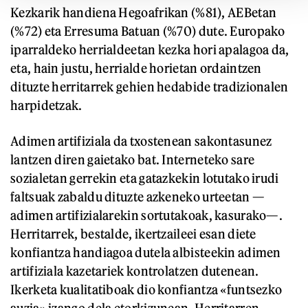
Kezkarik handiena Hegoafrikan (%81), AEBetan
(%72) eta Erresuma Batuan (%70) dute. Europako
iparraldeko herrialdeetan kezka hori apalagoa da,
eta, hain justu, herrialde horietan ordaintzen
dituzte herritarrek gehien hedabide tradizionalen
harpidetzak.
Adimen artifiziala da txostenean sakontasunez
lantzen diren gaietako bat. Interneteko sare
sozialetan gerrekin eta gatazkekin lotutako irudi
faltsuak zabaldu dituzte azkeneko urteetan —
adimen artifizialarekin sortutakoak, kasurako—.
Herritarrek, bestalde, ikertzaileei esan diete
konfiantza handiagoa dutela albisteekin adimen
artifiziala kazetariek kontrolatzen dutenean.
Ikerketa kualitatiboak dio konfiantza «funtsezko