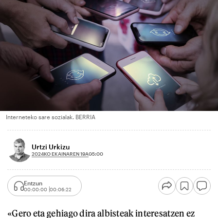
Interneteko sare sozialak. BERRIA
Urtzi Urkizu
2024KO EKAINAREN 19A
05:00
Entzun
00:00:00
00:06:22
«Gero eta gehiago dira albisteak interesatzen ez