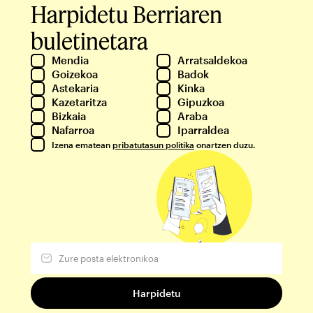
Harpidetu Berriaren
buletinetara
Mendia
Arratsaldekoa
Goizekoa
Badok
Astekaria
Kinka
Kazetaritza
Gipuzkoa
Bizkaia
Araba
Nafarroa
Iparraldea
Izena ematean
pribatutasun politika
onartzen duzu.