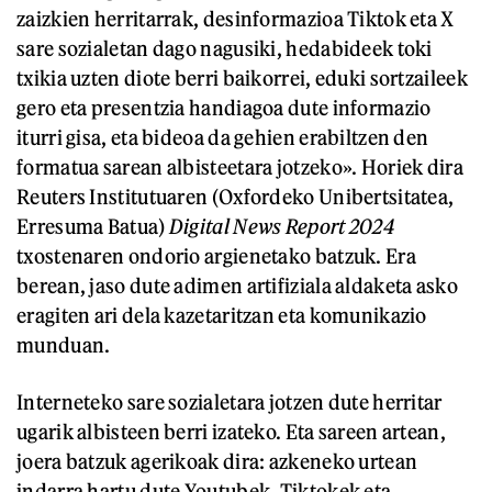
zaizkien herritarrak, desinformazioa Tiktok eta X
sare sozialetan dago nagusiki, hedabideek toki
txikia uzten diote berri baikorrei, eduki sortzaileek
gero eta presentzia handiagoa dute informazio
iturri gisa, eta bideoa da gehien erabiltzen den
formatua sarean albisteetara jotzeko». Horiek dira
Reuters Institutuaren (Oxfordeko Unibertsitatea,
Erresuma Batua)
Digital News Report 2024
txostenaren ondorio argienetako batzuk. Era
berean, jaso dute adimen artifiziala aldaketa asko
eragiten ari dela kazetaritzan eta komunikazio
munduan.
Interneteko sare sozialetara jotzen dute herritar
ugarik albisteen berri izateko. Eta sareen artean,
joera batzuk agerikoak dira: azkeneko urtean
indarra hartu dute Youtubek, Tiktokek eta