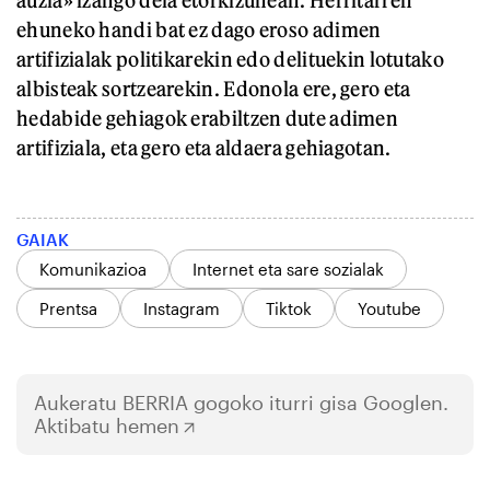
auzia» izango dela etorkizunean. Herritarren
ehuneko handi bat ez dago eroso adimen
artifizialak politikarekin edo delituekin lotutako
albisteak sortzearekin. Edonola ere, gero eta
hedabide gehiagok erabiltzen dute adimen
artifiziala, eta gero eta aldaera gehiagotan.
GAIAK
Komunikazioa
Internet eta sare sozialak
Prentsa
Instagram
Tiktok
Youtube
Aukeratu
BERRIA
gogoko iturri gisa Googlen.
Aktibatu hemen