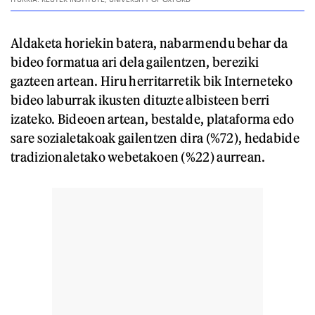
Aldaketa horiekin batera, nabarmendu behar da
bideo formatua ari dela gailentzen, bereziki
gazteen artean. Hiru herritarretik bik Interneteko
bideo laburrak ikusten dituzte albisteen berri
izateko. Bideoen artean, bestalde, plataforma edo
sare sozialetakoak gailentzen dira (%72), hedabide
tradizionaletako webetakoen (%22) aurrean.