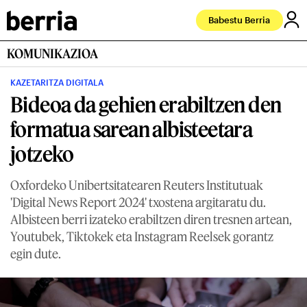
Babestu Berria
KOMUNIKAZIOA
KAZETARITZA DIGITALA
Bideoa da gehien erabiltzen den
formatua sarean albisteetara
jotzeko
Oxfordeko Unibertsitatearen Reuters Institutuak
'Digital News Report 2024' txostena argitaratu du.
Albisteen berri izateko erabiltzen diren tresnen artean,
Youtubek, Tiktokek eta Instagram Reelsek gorantz
egin dute.