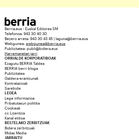
Berria.eus - Euskal Editorea SM
Telefonoa: 943 30 40 30
Bezero arreta: 943 30 43 45 | laguna@berria.eus
Webgunea:
webgunea@berria.eus
Publizitatea:
publi@bidera.eus
Harremanetan jarri
ORRIALDE KORPORATIBOAK
Ezagutu BERRIA Taldea
BERRIA berri bloga
Publizitatea
Galdera-erantzunak
Kontratazioak
Sarebide
LEGEA
Lege informazioa
Pribatutasun politika
Cookieak
cc Lizentzia
Kanal etikoa
BESTELAKO ZERBITZUAK
Bidera zerbitzuak
Midas Media
JARRAITU