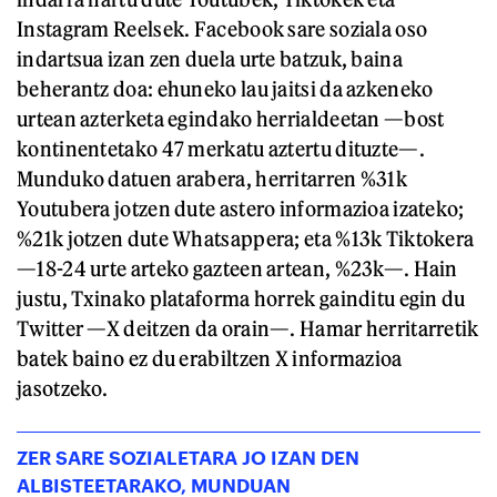
Instagram Reelsek. Facebook sare soziala oso
indartsua izan zen duela urte batzuk, baina
beherantz doa: ehuneko lau jaitsi da azkeneko
urtean azterketa egindako herrialdeetan —bost
kontinentetako 47 merkatu aztertu dituzte—.
Munduko datuen arabera, herritarren %31k
Youtubera jotzen dute astero informazioa izateko;
%21k jotzen dute Whatsappera; eta %13k Tiktokera
—18-24 urte arteko gazteen artean, %23k—. Hain
justu, Txinako plataforma horrek gainditu egin du
Twitter —X deitzen da orain—. Hamar herritarretik
batek baino ez du erabiltzen X informazioa
jasotzeko.