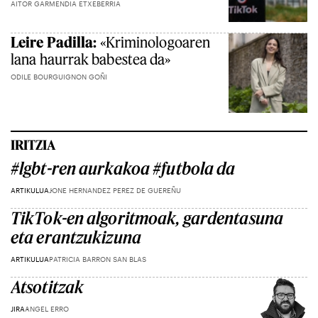
AITOR GARMENDIA ETXEBERRIA
Leire Padilla:
«Kriminologoaren
lana haurrak babestea da»
ODILE BOURGUIGNON GOÑI
IRITZIA
#lgbt-ren aurkakoa #futbola da
ARTIKULUA
JONE HERNANDEZ PEREZ DE GUEREÑU
TikTok-en algoritmoak, gardentasuna
eta erantzukizuna
ARTIKULUA
PATRICIA BARRON SAN BLAS
Atsotitzak
JIRA
ANGEL ERRO