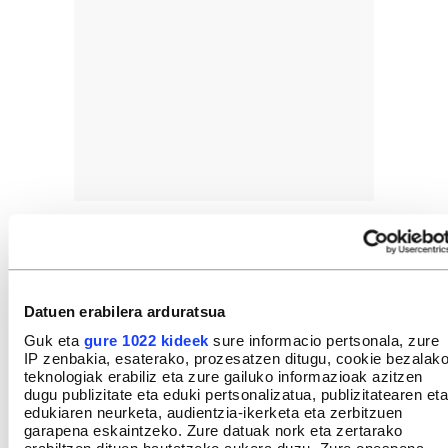
Datuen erabilera arduratsua
Aplikazio batzuekin kateatuta
Guk eta
gure 1022 kideek
sure informacio pertsonala, zure
IP zenbakia, esaterako, prozesatzen ditugu, cookie bezalak
URTZI URKIZU
teknologiak erabiliz eta zure gailuko informazioak azitzen
dugu publizitate eta eduki pertsonalizatua, publizitatearen eta
edukiaren neurketa, audientzia-ikerketa eta zerbitzuen
garapena eskaintzeko. Zure datuak nork eta zertarako