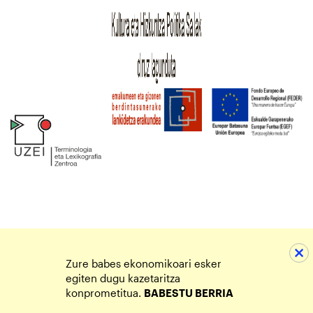
Zure babes ekonomikoari esker
egiten dugu kazetaritza
konprometitua.
BABESTU BERRIA