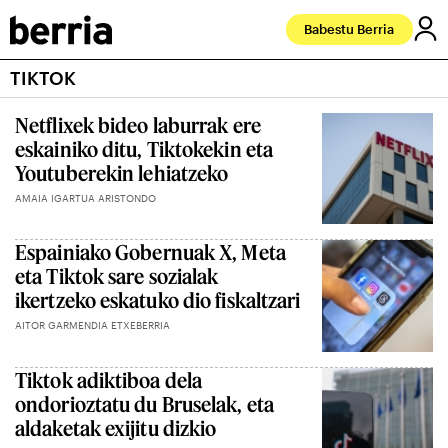
Babestu Berria
TIKTOK
Netflixek bideo laburrak ere
eskainiko ditu, Tiktokekin eta
Youtuberekin lehiatzeko
AMAIA IGARTUA ARISTONDO
Espainiako Gobernuak X, Meta
eta Tiktok sare sozialak
ikertzeko eskatuko dio fiskaltzari
AITOR GARMENDIA ETXEBERRIA
Tiktok adiktiboa dela
ondorioztatu du Bruselak, eta
aldaketak exijitu dizkio