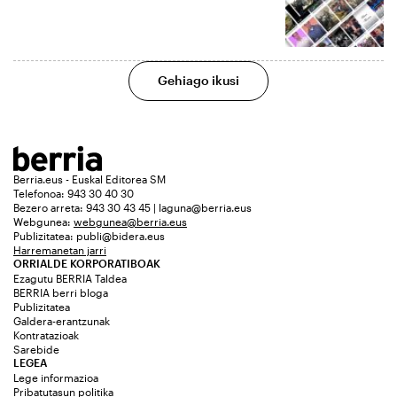
Gehiago ikusi
Berria.eus - Euskal Editorea SM
Telefonoa: 943 30 40 30
Bezero arreta: 943 30 43 45 | laguna@berria.eus
Webgunea:
webgunea@berria.eus
Publizitatea:
publi@bidera.eus
Harremanetan jarri
ORRIALDE KORPORATIBOAK
Ezagutu BERRIA Taldea
BERRIA berri bloga
Publizitatea
Galdera-erantzunak
Kontratazioak
Sarebide
LEGEA
Lege informazioa
Pribatutasun politika