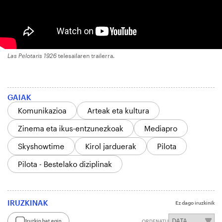
Las Pelotaris 1926
telesailaren trailerra.
GAIAK
Komunikazioa
Arteak eta kultura
Zinema eta ikus-entzunezkoak
Mediapro
Skyshowtime
Kirol jarduerak
Pilota
Pilota - Bestelako diziplinak
IRUZKINAK
Ez dago iruzkinik
Iruzkin bat egin
ORDENATU