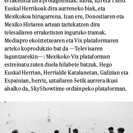
erraketista dira protagonistak: Idoia, Itzi eta Txelo.
Euskal Herrikoak dira aurreneko biak, eta
Mexikokoa hirugarrena. Izan ere, Donostiaren eta
Mexiko Hiriaren artean tartekatzen dira
telesailaren erraketisten inguruko tramak.
Mediapro ekoiztetxearen eta Vix plataformaren
arteko koprodukzio bat da —Televisaren
laguntzarekin—: Mexikoko Vix plataforman
estreinatu zuten duela hilabete batzuk. Hego
Euskal Herrian, Herrialde Katalanetan, Galizian eta
Espainian, berriz, uztailaren 5etik aurrera ikusi
ahalko da, SkyShowtime ordainpeko plataforman.