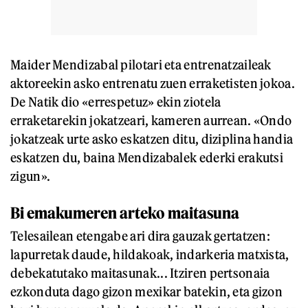
Maider Mendizabal pilotari eta entrenatzaileak
aktoreekin asko entrenatu zuen erraketisten jokoa.
De Natik dio «errespetuz» ekin ziotela
erraketarekin jokatzeari, kameren aurrean. «Ondo
jokatzeak urte asko eskatzen ditu, diziplina handia
eskatzen du, baina Mendizabalek ederki erakutsi
zigun».
Bi emakumeren arteko maitasuna
Telesailean etengabe ari dira gauzak gertatzen:
lapurretak daude, hildakoak, indarkeria matxista,
debekatutako maitasunak... Itziren pertsonaia
ezkonduta dago gizon mexikar batekin, eta gizon