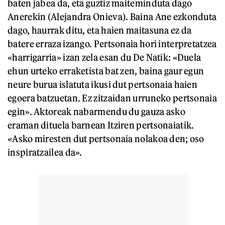
baten jabea da, eta guztiz maiteminduta dago
Anerekin (Alejandra Onieva). Baina Ane ezkonduta
dago, haurrak ditu, eta haien maitasuna ez da
batere erraza izango. Pertsonaia hori interpretatzea
«harrigarria» izan zela esan du De Natik: «Duela
ehun urteko erraketista bat zen, baina gaur egun
neure burua islatuta ikusi dut pertsonaia haien
egoera batzuetan. Ez zitzaidan urruneko pertsonaia
egin». Aktoreak nabarmendu du gauza asko
eraman dituela barnean Itziren pertsonaiatik.
«Asko miresten dut pertsonaia nolakoa den; oso
inspiratzailea da».