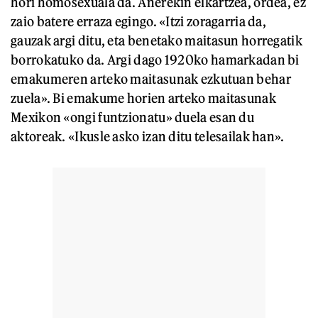
hori homosexuala da. Anerekin elkartzea, ordea, ez
zaio batere erraza egingo. «Itzi zoragarria da,
gauzak argi ditu, eta benetako maitasun horregatik
borrokatuko da. Argi dago 1920ko hamarkadan bi
emakumeren arteko maitasunak ezkutuan behar
zuela». Bi emakume horien arteko maitasunak
Mexikon «ongi funtzionatu» duela esan du
aktoreak. «Ikusle asko izan ditu telesailak han».