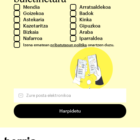
Mendia
Arratsaldekoa
Goizekoa
Badok
Astekaria
Kinka
Kazetaritza
Gipuzkoa
Bizkaia
Araba
Nafarroa
Iparraldea
Izena ematean
pribatutasun politika
onartzen duzu.