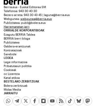
Berria.eus - Euskal Editorea SM
Telefonoa: 943 30 40 30
Bezero arreta: 943 30 43 45 | laguna@berria.eus
Webgunea:
webgunea@berria.eus
Publizitatea:
publi@bidera.eus
Harremanetan jarri
ORRIALDE KORPORATIBOAK
Ezagutu BERRIA Taldea
BERRIA berri bloga
Publizitatea
Galdera-erantzunak
Kontratazioak
Sarebide
LEGEA
Lege informazioa
Pribatutasun politika
Cookieak
cc Lizentzia
Kanal etikoa
BESTELAKO ZERBITZUAK
Bidera zerbitzuak
Midas Media
JARRAITU