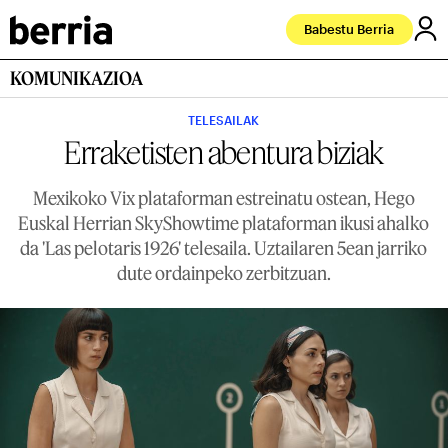
Babestu Berria
KOMUNIKAZIOA
TELESAILAK
Erraketisten abentura biziak
Mexikoko Vix plataforman estreinatu ostean, Hego
Euskal Herrian SkyShowtime plataforman ikusi ahalko
da 'Las pelotaris 1926' telesaila. Uztailaren 5ean jarriko
dute ordainpeko zerbitzuan.