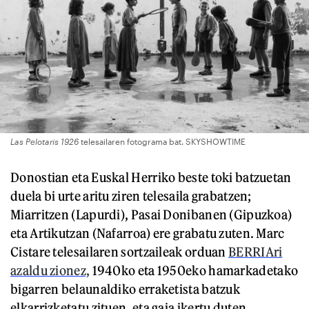
Las Pelotaris 1926
telesailaren fotograma bat. SKYSHOWTIME
Donostian eta Euskal Herriko beste toki batzuetan
duela bi urte aritu ziren telesaila grabatzen;
Miarritzen (Lapurdi), Pasai Donibanen (Gipuzkoa)
eta Artikutzan (Nafarroa) ere grabatu zuten. Marc
Cistare telesailaren sortzaileak orduan
BERRIAri
azaldu zionez,
1940ko eta 1950eko hamarkadetako
bigarren belaunaldiko erraketista batzuk
elkarrizketatu zituen, eta gaia ikertu duten