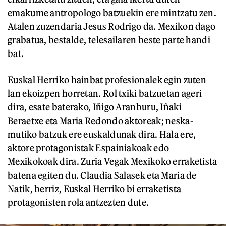
emakume antropologo batzuekin ere mintzatu zen.
Atalen zuzendaria Jesus Rodrigo da. Mexikon dago
grabatua, bestalde, telesailaren beste parte handi
bat.
Euskal Herriko hainbat profesionalek egin zuten
lan ekoizpen horretan. Rol txiki batzuetan ageri
dira, esate baterako, Iñigo Aranburu, Iñaki
Beraetxe eta Maria Redondo aktoreak; neska-
mutiko batzuk ere euskaldunak dira. Hala ere,
aktore protagonistak Espainiakoak edo
Mexikokoak dira. Zuria Vegak Mexikoko erraketista
batena egiten du. Claudia Salasek eta Maria de
Natik, berriz, Euskal Herriko bi erraketista
protagonisten rola antzezten dute.