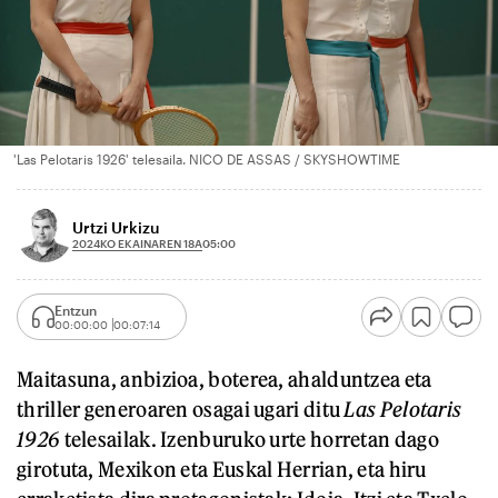
'Las Pelotaris 1926' telesaila. NICO DE ASSAS / SKYSHOWTIME
Urtzi Urkizu
2024KO EKAINAREN 18A
05:00
Entzun
00:00:00
00:07:14
Maitasuna, anbizioa, boterea, ahalduntzea eta
thriller generoaren osagai ugari ditu
Las Pelotaris
1926
telesailak. Izenburuko urte horretan dago
girotuta, Mexikon eta Euskal Herrian, eta hiru