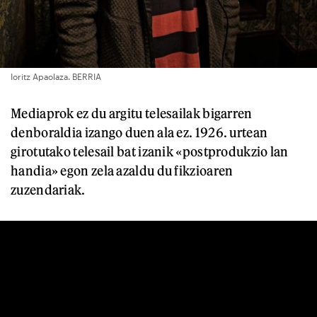
Ioritz Apaolaza. BERRIA
Mediaprok ez du argitu telesailak bigarren
denboraldia izango duen ala ez. 1926. urtean
girotutako telesail bat izanik «postprodukzio lan
handia» egon zela azaldu du fikzioaren
zuzendariak.