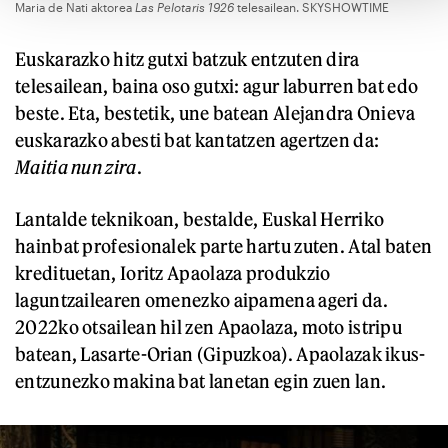
Maria de Nati aktorea
Las Pelotaris 1926
telesailean. SKYSHOWTIME
Euskarazko hitz gutxi batzuk entzuten dira
telesailean, baina oso gutxi: agur laburren bat edo
beste. Eta, bestetik, une batean Alejandra Onieva
euskarazko abesti bat kantatzen agertzen da:
Maitia nun zira
.
Lantalde teknikoan, bestalde, Euskal Herriko
hainbat profesionalek parte hartu zuten. Atal baten
kredituetan, Ioritz Apaolaza produkzio
laguntzailearen omenezko aipamena ageri da.
2022ko otsailean hil zen Apaolaza, moto istripu
batean, Lasarte-Orian (Gipuzkoa). Apaolazak ikus-
entzunezko makina bat lanetan egin zuen lan.