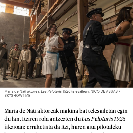
Maria de Nati aktorea,
Las Pelotaris 1926
telesailean. NICO DE ASSAS /
SKYSHOWTIME
Maria de Nati aktoreak makina bat telesailetan egin
du lan. Itziren rola antzezten du
Las Pelotaris 1926
fikzioan: erraketista da Itzi, haren aita pilotaleku