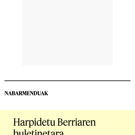
NABARMENDUAK
Harpidetu Berriaren
buletinetara