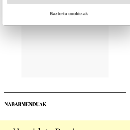
hobetzeko asmoz, cookie teknologiaz baliatzen gara. Ohar
hau onartuz gero, teknologia hori erabiltzeko baimen
esplizitua ematen diguzu.
Gehiago irakurri
Baztertu cookie-ak
NABARMENDUAK