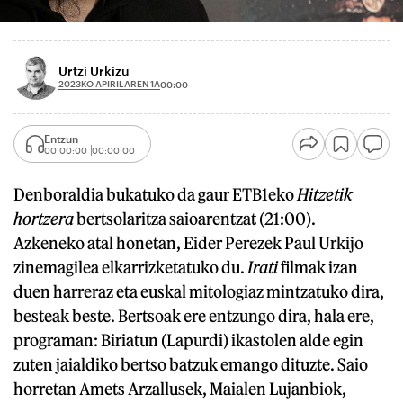
Urtzi Urkizu
2023KO APIRILAREN 1A
00:00
Entzun
00:00:00
00:00:00
Denboraldia bukatuko da gaur ETB1eko
Hitzetik
hortzera
bertsolaritza saioarentzat (21:00).
Azkeneko atal honetan, Eider Perezek Paul Urkijo
zinemagilea elkarrizketatuko du.
Irati
filmak izan
duen harreraz eta euskal mitologiaz mintzatuko dira,
besteak beste. Bertsoak ere entzungo dira, hala ere,
programan: Biriatun (Lapurdi) ikastolen alde egin
zuten jaialdiko bertso batzuk emango dituzte. Saio
horretan Amets Arzallusek, Maialen Lujanbiok,