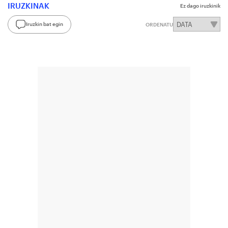
IRUZKINAK
Ez dago iruzkinik
Iruzkin bat egin
ORDENATU