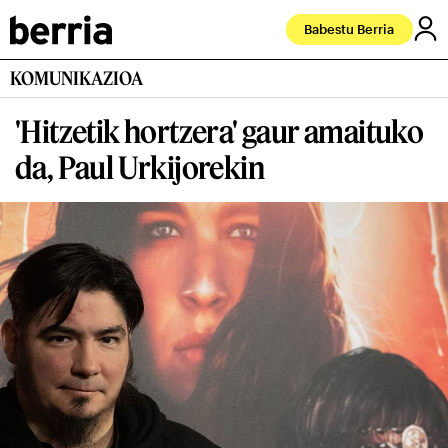
Babestu Berria
KOMUNIKAZIOA
'Hitzetik hortzera' gaur amaituko
da, Paul Urkijorekin