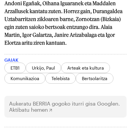
Andoni Egañak, Oihana Iguaranek eta Maddalen
Arzallusek kantatu zuten. Horrez gain, Durangaldea
Uztabarritzen zikloaren barne, Zornotzan (Bizkaia)
egin zuten saioko bertsoak entzungo dira. Alaia
Martin, Igor Galartza, Janire Arizabalaga eta Igor
Elortza aritu ziren kantuan.
GAIAK
ETB1
Urkijo, Paul
Arteak eta kultura
Komunikazioa
Telebista
Bertsolaritza
Aukeratu
BERRIA
gogoko iturri gisa Googlen.
Aktibatu hemen