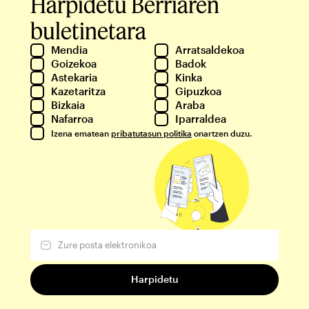
Harpidetu Berriaren
buletinetara
Mendia
Arratsaldekoa
Goizekoa
Badok
Astekaria
Kinka
Kazetaritza
Gipuzkoa
Bizkaia
Araba
Nafarroa
Iparraldea
Izena ematean
pribatutasun politika
onartzen duzu.