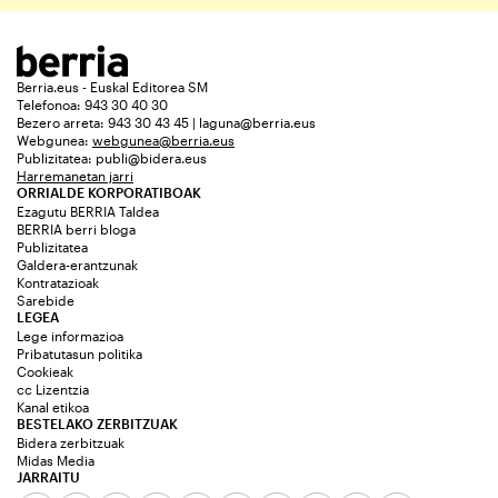
Berria.eus - Euskal Editorea SM
Telefonoa: 943 30 40 30
Bezero arreta: 943 30 43 45 | laguna@berria.eus
Webgunea:
webgunea@berria.eus
Publizitatea:
publi@bidera.eus
Harremanetan jarri
ORRIALDE KORPORATIBOAK
Ezagutu BERRIA Taldea
BERRIA berri bloga
Publizitatea
Galdera-erantzunak
Kontratazioak
Sarebide
LEGEA
Lege informazioa
Pribatutasun politika
Cookieak
cc Lizentzia
Kanal etikoa
BESTELAKO ZERBITZUAK
Bidera zerbitzuak
Midas Media
JARRAITU