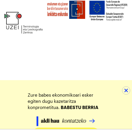
Zure babes ekonomikoari esker
egiten dugu kazetaritza
konprometitua.
BABESTU BERRIA