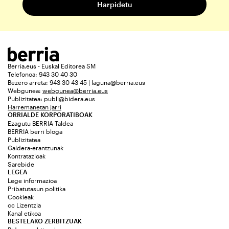
Berria.eus - Euskal Editorea SM
Telefonoa: 943 30 40 30
Bezero arreta: 943 30 43 45 | laguna@berria.eus
Webgunea:
webgunea@berria.eus
Publizitatea:
publi@bidera.eus
Harremanetan jarri
ORRIALDE KORPORATIBOAK
Ezagutu BERRIA Taldea
BERRIA berri bloga
Publizitatea
Galdera-erantzunak
Kontratazioak
Sarebide
LEGEA
Lege informazioa
Pribatutasun politika
Cookieak
cc Lizentzia
Kanal etikoa
BESTELAKO ZERBITZUAK