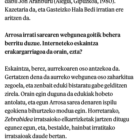
dabil Jon Aranburu (Alegia, Gipuzkoa, 1980).
Kazetaria da, eta Gasteizko Hala Bedi irratian ere
aritzen da.
Arrosa irrati sarearen webgunea goitik behera
berritu duzue. Interneteko eskaintza
erakargarriagoa da orain, ezta?
Eskaintza, berez, aurrekoaren oso antzekoa da.
Gertatzen dena da aurreko webgunea oso zaharkitua
zegoela, eta zenbait eduki bistaratu gabe gelditzen
zirela. Orain egin duguna da edukiak hobeto
antolatu, eta egun Arrosa sarea denaren ispilu
egokiena bihurtzeko modua egin. Horretarako,
Zebrabidea
irratsaioko elkarrizketak jartzen ditugu
egunez egun, eta, bestalde, hainbat irratitako
irratsaioak daude bertan.