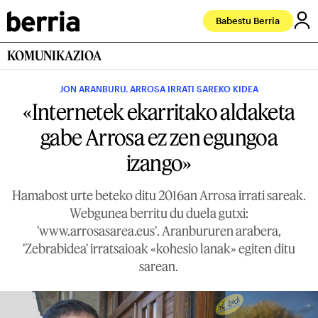
Babestu Berria
KOMUNIKAZIOA
JON ARANBURU. ARROSA IRRATI SAREKO KIDEA
«Internetek ekarritako aldaketa
gabe Arrosa ez zen egungoa
izango»
Hamabost urte beteko ditu 2016an Arrosa irrati sareak.
Webgunea berritu du duela gutxi:
'www.arrosasarea.eus'. Aranbururen arabera,
'Zebrabidea' irratsaioak «kohesio lanak» egiten ditu
sarean.