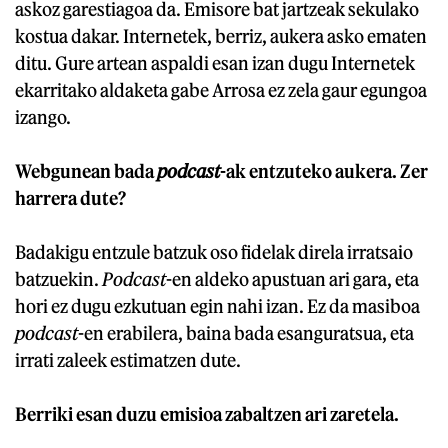
askoz garestiagoa da. Emisore bat jartzeak sekulako
kostua dakar. Internetek, berriz, aukera asko ematen
ditu. Gure artean aspaldi esan izan dugu Internetek
ekarritako aldaketa gabe Arrosa ez zela gaur egungoa
izango.
Webgunean bada
podcast
-ak entzuteko aukera. Zer
harrera dute?
Badakigu entzule batzuk oso fidelak direla irratsaio
batzuekin.
Podcast
-en aldeko apustuan ari gara, eta
hori ez dugu ezkutuan egin nahi izan. Ez da masiboa
podcast
-en erabilera, baina bada esanguratsua, eta
irrati zaleek estimatzen dute.
Berriki esan duzu emisioa zabaltzen ari zaretela.