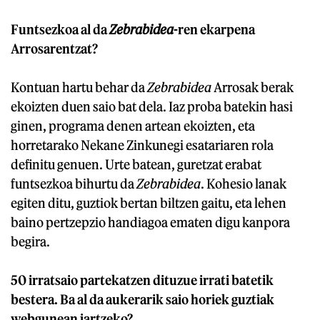
Funtsezkoa al da
Zebrabidea
-ren ekarpena
Arrosarentzat?
Kontuan hartu behar da
Zebrabidea
Arrosak berak
ekoizten duen saio bat dela. Iaz proba batekin hasi
ginen, programa denen artean ekoizten, eta
horretarako Nekane Zinkunegi esatariaren rola
definitu genuen. Urte batean, guretzat erabat
funtsezkoa bihurtu da
Zebrabidea
. Kohesio lanak
egiten ditu, guztiok bertan biltzen gaitu, eta lehen
baino pertzepzio handiagoa ematen digu kanpora
begira.
50 irratsaio partekatzen dituzue irrati batetik
bestera. Ba al da aukerarik saio horiek guztiak
webgunean jartzeko?