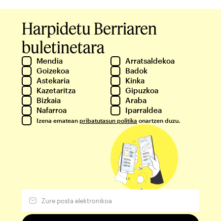
Harpidetu Berriaren
buletinetara
Mendia
Arratsaldekoa
Goizekoa
Badok
Astekaria
Kinka
Kazetaritza
Gipuzkoa
Bizkaia
Araba
Nafarroa
Iparraldea
Izena ematean
pribatutasun politika
onartzen duzu.