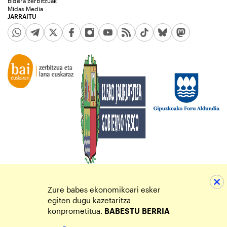
Bidera zerbitzuak
Midas Media
JARRAITU
Zure babes ekonomikoari esker
egiten dugu kazetaritza
konprometitua.
BABESTU
BERRIA