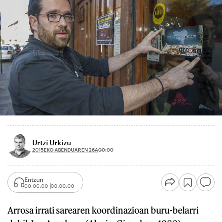
Urtzi Urkizu
2015EKO ABENDUAREN 26A
00:00
Entzun
00:00:00
00:00:00
Arrosa irrati sarearen koordinazioan buru-belarri