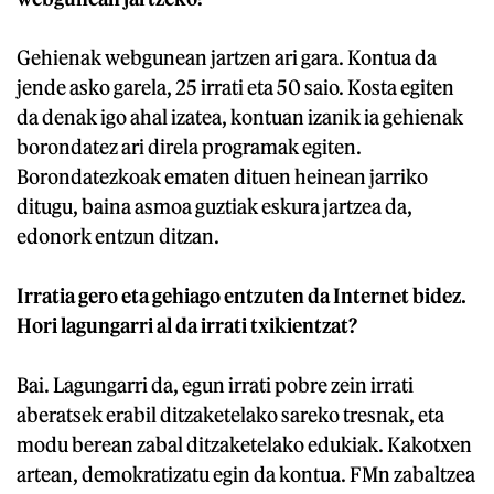
Gehienak webgunean jartzen ari gara. Kontua da
jende asko garela, 25 irrati eta 50 saio. Kosta egiten
da denak igo ahal izatea, kontuan izanik ia gehienak
borondatez ari direla programak egiten.
Borondatezkoak ematen dituen heinean jarriko
ditugu, baina asmoa guztiak eskura jartzea da,
edonork entzun ditzan.
Irratia gero eta gehiago entzuten da Internet bidez.
Hori lagungarri al da irrati txikientzat?
Bai. Lagungarri da, egun irrati pobre zein irrati
aberatsek erabil ditzaketelako sareko tresnak, eta
modu berean zabal ditzaketelako edukiak. Kakotxen
artean, demokratizatu egin da kontua. FMn zabaltzea