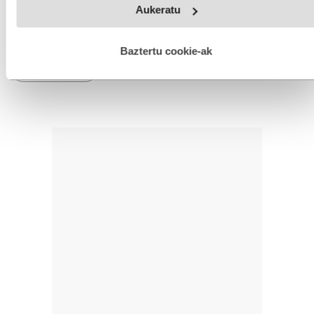
Aukeratu
fitxategiak erabiltzen ditu. Zure esperientzia eta zerbitzuak
hobetzeko asmoz, cookie teknologiaz baliatzen gara. Ohar
hau onartuz gero, teknologia hori erabiltzeko baimen
IRUZKINAK
Ez dago iruzkinik
esplizitua ematen diguzu.
Gehiago irakurri
Baztertu cookie-ak
Iruzkin bat egin
ORDENATU