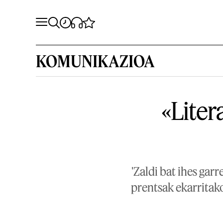
KOMUNIKAZIOA
«Liter
'Zaldi bat ihes gar
prentsak ekarritako