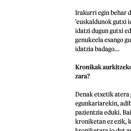
Irakurri egin behar 
'euskaldunok gutxi i
idatzi dugun gutxi e
genukeela esango gut
idatzia badago...
Kronikak aurkitzeko
zara?
Denak etxetik atera 
egunkariarekin, adib
pazientzia eduki. Ba
kroniketan ez ezik, 
kroniketara jo dut 