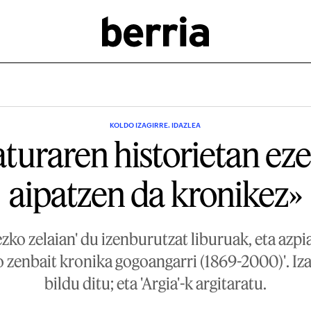
KOLDO IZAGIRRE. IDAZLEA
aturaren historietan eze
aipatzen da kronikez»
rezko zelaian' du izenburutzat liburuak, eta azpi
 zenbait kronika gogoangarri (1869-2000)'. Iza
bildu ditu; eta 'Argia'-k argitaratu.