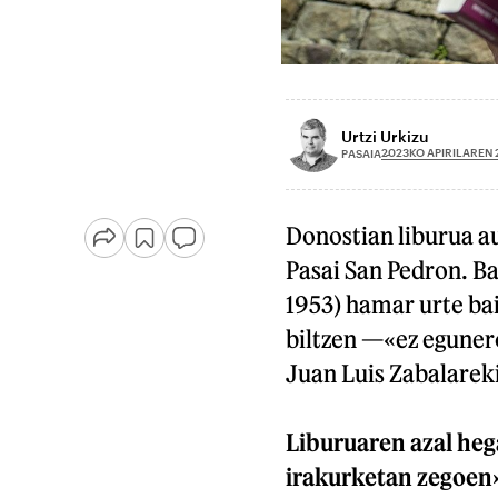
Urtzi Urkizu
2023KO APIRILAREN 
PASAIA
Donostian liburua au
Pasai San Pedron. Ba
1953) hamar urte bai
biltzen —«ez eguner
Juan Luis Zabalarek
Liburuaren azal hega
irakurketan zegoen