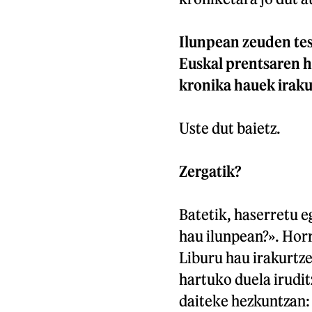
Ilunpean zeuden test
Euskal prentsaren hi
kronika hauek irak
Uste dut baietz.
Zergatik?
Batetik, haserretu e
hau ilunpean?». Horr
Liburu hau irakurtze
hartuko duela iruditz
daiteke hezkuntzan: 