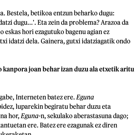
da. Bestela, betikoa entzun beharko dugu:
datzi dugu...'. Eta zein da problema? Arazoa da
do eskas hori ezagutuko bagenu agian ez
xi idatzi dela. Gainera, gutxi idatziagatik ondo
 kanpora joan behar izan duzu ala etxetik aritu
gabe, Interneten batez ere.
Eguna
idez, luparekin begiratu behar duzu eta
ina hor,
Eguna
-n, sekulako aberastasuna dago;
kantuetan ere. Batez ere ezagunak ez diren
aukeraketan.