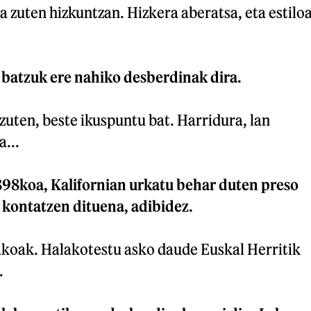
 zuten hizkuntzan. Hizkera aberatsa, eta estilo
batzuk ere nahiko desberdinak dira.
zuten, beste ikuspuntu bat. Harridura, lan
...
898koa, Kalifornian urkatu behar duten preso
kontatzen dituena, adibidez.
akoak. Halakotestu asko daude Euskal Herritik
.