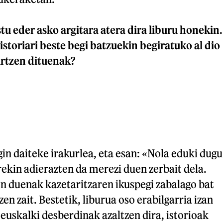
u eder asko argitara atera dira liburu honekin.
storiari beste begi batzuekin begiratuko al dio
urtzen dituenak?
gin daiteke irakurlea, eta esan: «Nola eduki dugu
ekin adierazten da merezi duen zerbait dela.
n duenak kazetaritzaren ikuspegi zabalago bat
en zait. Bestetik, liburua oso erabilgarria izan
euskalki desberdinak azaltzen dira, istorioak