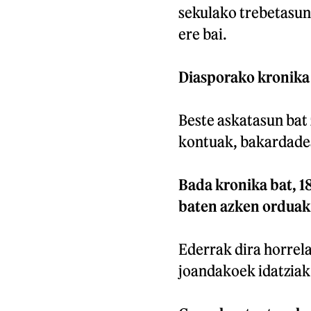
sekulako trebetasuna
ere bai.
Diasporako kronika 
Beste askatasun bat 
kontuak, bakardadea
Bada kronika bat, 1
baten azken orduak 
Ederrak dira horrel
joandakoek idatziak