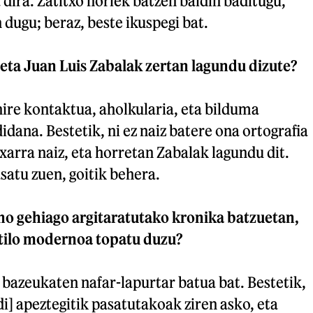
 dira. Zatitxo horiek batzen baldin baditugu,
 dugu; beraz, beste ikuspegi bat.
eta Juan Luis Zabalak zertan lagundu dizute?
nire kontaktua, aholkularia, eta bilduma
idana. Bestetik, ni ez naiz batere ona ortografia
xarra naiz, eta horretan Zabalak lagundu dit.
atu zuen, goitik behera.
no gehiago argitaratutako kronika batzuetan,
tilo modernoa topatu duzu?
n bazeukaten nafar-lapurtar batua bat. Bestetik,
] apeztegitik pasatutakoak ziren asko, eta