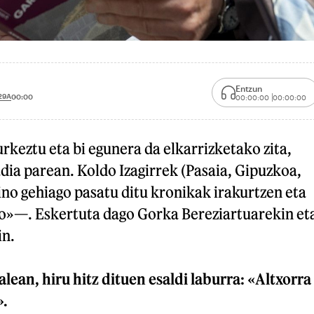
Entzun
29A
00:00
00:00:00
00:00:00
rkeztu eta bi egunera da elkarrizketako zita,
dia parean. Koldo Izagirrek (Pasaia, Gipuzkoa,
no gehiago pasatu ditu kronikak irakurtzen eta
o»—. Eskertuta dago Gorka Bereziartuarekin et
in.
lean, hiru hitz dituen esaldi laburra: «Altxorra
».