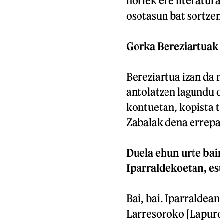
horiek ere literatura
osotasun bat sortzen
Gorka Bereziartuak 
Bereziartua izan da 
antolatzen lagundu d
kontuetan, kopista t
Zabalak dena errepas
Duela ehun urte bai
Iparraldekoetan, es
Bai, bai. Iparraldea
Larresoroko [Lapurdi