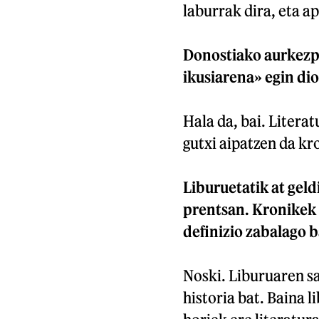
laburrak dira, eta ap
Donostiako aurkezp
ikusiarena» egin dio
Hala da, bai. Litera
gutxi aipatzen da kr
Liburuetatik at geld
prentsan. Kronikek 
definizio zabalago b
Noski. Liburuaren sa
historia bat. Baina l