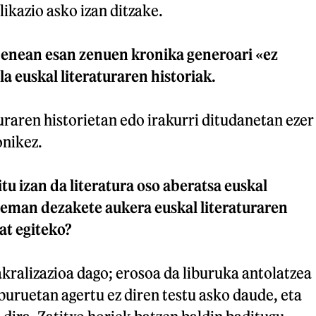
likazio asko izan ditzake.
enean esan zenuen kronika generoari «ez
la euskal literaturaren historiak.
turaren historietan edo irakurri ditudanetan ezer
onikez.
itu izan da literatura oso aberatsa euskal
eman dezakete aukera euskal literaturaren
at egiteko?
kralizazioa dago; erosoa da liburuka antolatzea
iburuetan agertu ez diren testu asko daude, eta