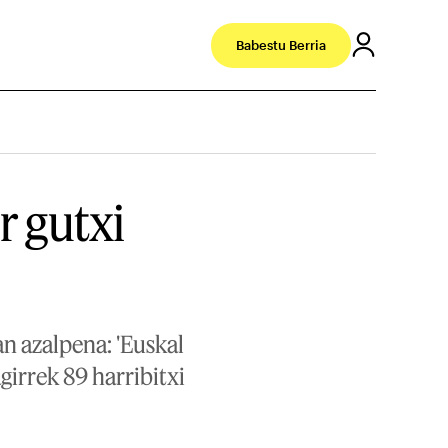
Babestu Berria
r gutxi
an azalpena: 'Euskal
girrek 89 harribitxi