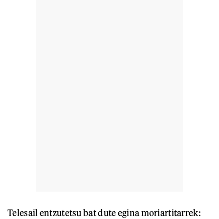
Telesail entzutetsu bat dute egina moriartitarrek: