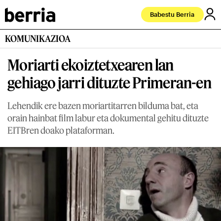
Babestu Berria
KOMUNIKAZIOA
Moriarti ekoiztetxearen lan
gehiago jarri dituzte Primeran-en
Lehendik ere bazen moriartitarren bilduma bat, eta
orain hainbat film labur eta dokumental gehitu dituzte
EITBren doako plataforman.