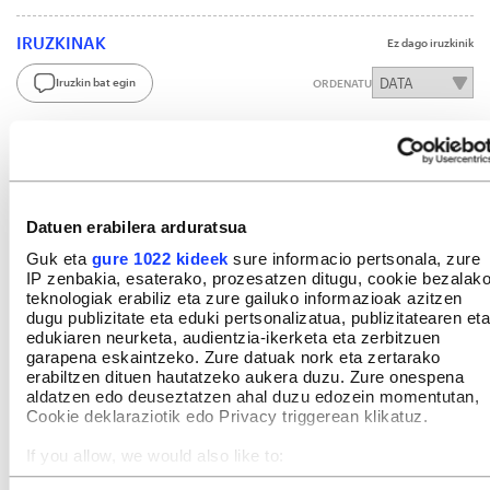
IRUZKINAK
Ez dago iruzkinik
Iruzkin bat egin
ORDENATU
Datuen erabilera arduratsua
Guk eta
gure 1022 kideek
sure informacio pertsonala, zure
IP zenbakia, esaterako, prozesatzen ditugu, cookie bezalak
teknologiak erabiliz eta zure gailuko informazioak azitzen
dugu publizitate eta eduki pertsonalizatua, publizitatearen eta
edukiaren neurketa, audientzia-ikerketa eta zerbitzuen
garapena eskaintzeko. Zure datuak nork eta zertarako
erabiltzen dituen hautatzeko aukera duzu. Zure onespena
aldatzen edo deuseztatzen ahal duzu edozein momentutan,
Cookie deklaraziotik edo Privacy triggerean klikatuz.
If you allow, we would also like to:
Collect information about your geographical location