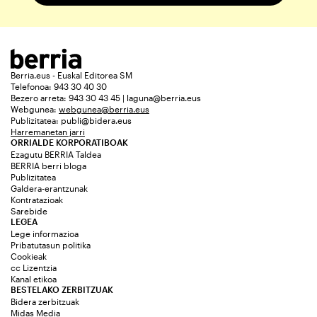
Berria.eus - Euskal Editorea SM
Telefonoa: 943 30 40 30
Bezero arreta: 943 30 43 45 | laguna@berria.eus
Webgunea:
webgunea@berria.eus
Publizitatea:
publi@bidera.eus
Harremanetan jarri
ORRIALDE KORPORATIBOAK
Ezagutu BERRIA Taldea
BERRIA berri bloga
Publizitatea
Galdera-erantzunak
Kontratazioak
Sarebide
LEGEA
Lege informazioa
Pribatutasun politika
Cookieak
cc Lizentzia
Kanal etikoa
BESTELAKO ZERBITZUAK
Bidera zerbitzuak
Midas Media