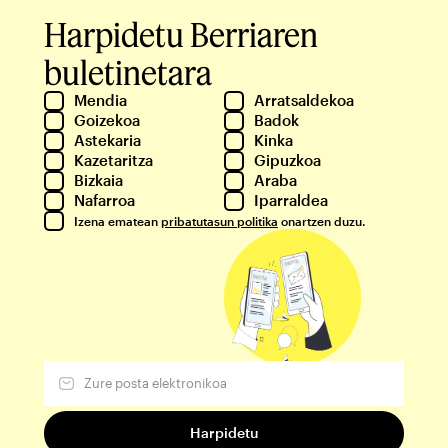
Harpidetu Berriaren
buletinetara
Mendia
Arratsaldekoa
Goizekoa
Badok
Astekaria
Kinka
Kazetaritza
Gipuzkoa
Bizkaia
Araba
Nafarroa
Iparraldea
Izena ematean
pribatutasun politika
onartzen duzu.