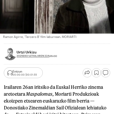
Ramon Agirre, 'Tercero B' film laburrean. MORIARTI
Urtzi Urkizu
2025EKO UZTAILAREN 22A
05:00
Entzun
00:00:00
00:01:55
Irailaren 26an iritsiko da Euskal Herriko zinema
aretoetara
Maspalomas
, Moriarti Produkzioak
ekoizpen etxearen euskarazko film berria —
Donostiako Zinemaldian Sail Ofizialean lehiatuko