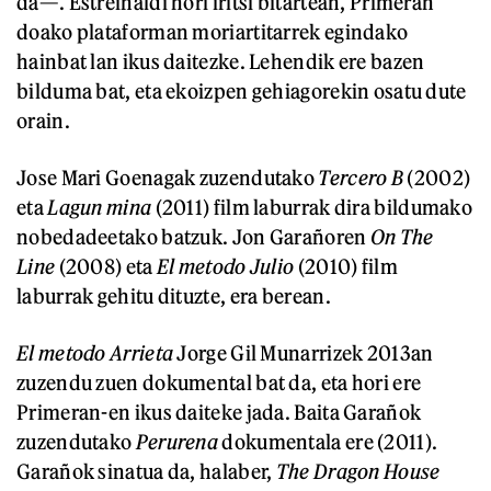
da—. Estreinaldi hori iritsi bitartean, Primeran
doako plataforman moriartitarrek egindako
hainbat lan ikus daitezke. Lehendik ere bazen
bilduma bat, eta ekoizpen gehiagorekin osatu dute
orain.
Jose Mari Goenagak zuzendutako
Tercero B
(2002)
eta
Lagun mina
(2011) film laburrak dira bildumako
nobedadeetako batzuk. Jon Garañoren
On The
Line
(2008) eta
El metodo Julio
(2010) film
laburrak gehitu dituzte, era berean.
El metodo Arrieta
Jorge Gil Munarrizek 2013an
zuzendu zuen dokumental bat da, eta hori ere
Primeran-en ikus daiteke jada. Baita Garañok
zuzendutako
Perurena
dokumentala ere (2011).
Garañok sinatua da, halaber,
The Dragon House