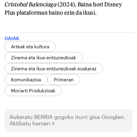
Cristobal Balenciaga
(2024). Baina hori Disney
Plus plataforman baino ezin da ikusi.
GAIAK
Arteak eta kultura
Zinema eta ikus-entzunezkoak
Zinema eta ikus-entzunezkoak euskaraz
Komunikazioa
Primeran
Moriarti Produkzioak
Aukeratu
BERRIA
gogoko iturri gisa Googlen.
Aktibatu hemen