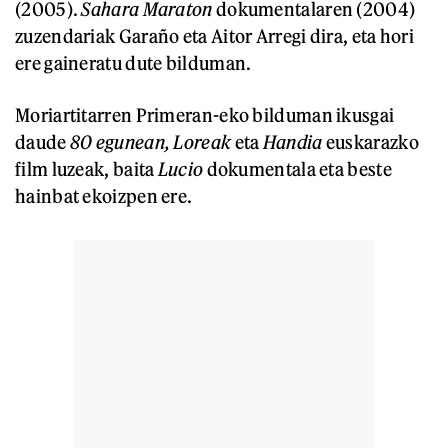
(2005).
Sahara Maraton
dokumentalaren (2004)
zuzendariak Garaño eta Aitor Arregi dira, eta hori
ere gaineratu dute bilduman.
Moriartitarren Primeran-eko bilduman ikusgai
daude
80 egunean, Loreak
eta
Handia
euskarazko
film luzeak, baita
Lucio
dokumentala eta beste
hainbat ekoizpen ere.