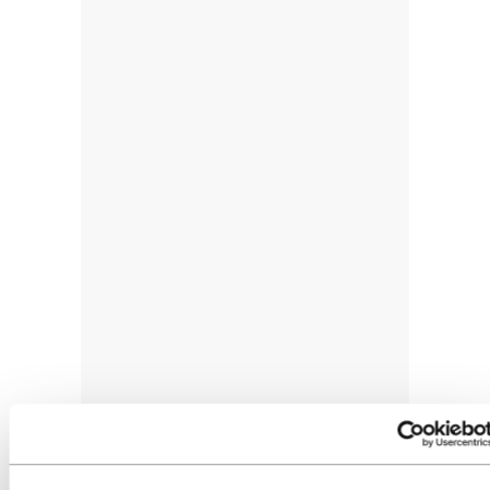
Iaz ere protestak izan ziren Malmon (Suedia),
Eurovisionen finalaren atarian. Manifestazioak