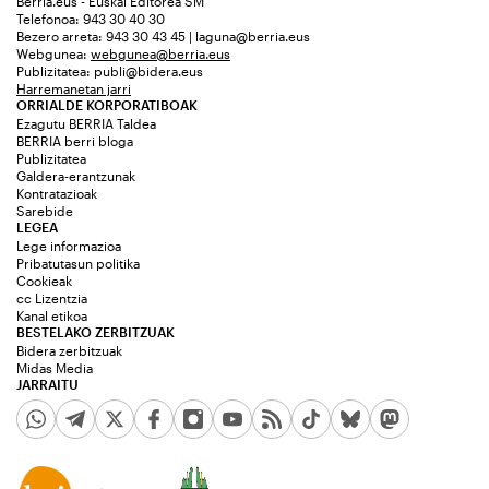
Berria.eus - Euskal Editorea SM
Telefonoa: 943 30 40 30
Bezero arreta: 943 30 43 45 | laguna@berria.eus
Webgunea:
webgunea@berria.eus
Publizitatea:
publi@bidera.eus
Harremanetan jarri
ORRIALDE KORPORATIBOAK
Ezagutu BERRIA Taldea
BERRIA berri bloga
Publizitatea
Galdera-erantzunak
Kontratazioak
Sarebide
LEGEA
Lege informazioa
Pribatutasun politika
Cookieak
cc Lizentzia
Kanal etikoa
BESTELAKO ZERBITZUAK
Bidera zerbitzuak
Midas Media
JARRAITU