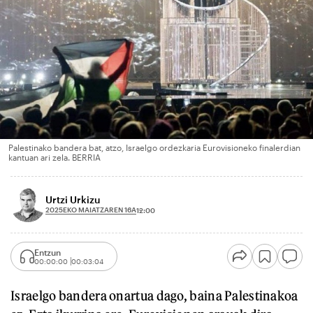
Palestinako bandera bat, atzo, Israelgo ordezkaria Eurovisioneko finalerdian
kantuan ari zela. BERRIA
Urtzi Urkizu
2025EKO MAIATZAREN 16A
12:00
Entzun
00:00:00
00:03:04
Israelgo bandera onartua dago, baina Palestinakoa