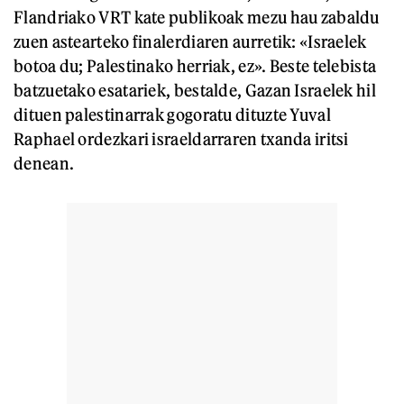
Flandriako VRT kate publikoak mezu hau zabaldu
zuen astearteko finalerdiaren aurretik: «Israelek
botoa du; Palestinako herriak, ez». Beste telebista
batzuetako esatariek, bestalde, Gazan Israelek hil
dituen palestinarrak gogoratu dituzte Yuval
Raphael ordezkari israeldarraren txanda iritsi
denean.