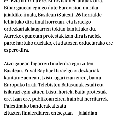
ez. Ezta ikurrina ere. Eurovisionen arauak dira.
Bihar gauean egingo dute Eurovision musika
jaialdiko finala, Basilean (Suitza). 26 herrialde
lehiatuko dira final horretan, eta Israelgo
ordezkariak laugarren tokian kantatuko du.
Aurreko egunetan protestak izan dira Israelek
parte hartuko duelako, eta datozen orduetarako ere
espero dira.
Atzo gauean bigarren finalerdia egin zuten
Basilean. Yuval Raphael Israelgo ordezkariak
kantatu zuenean, txistu ugari izan ziren, baina
Europako Irrati-Telebisten Batasunak estali eta
isilarazi egin zituen txistu horiek. Baita protestak
ere. Izan ere, publikoan ziren hainbat herritarrek
Palestinako banderak altxatu
zituzten finalerdiaren entseguan —jaialdian