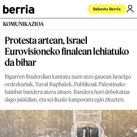
Babestu Berria
KOMUNIKAZIOA
Protesta artean, Israel
Eurovisioneko finalean lehiatuko
da bihar
Bigarren finalerdian kantatu zuen atzo gauean Israelgo
ordezkariak, Yuval Raphalek. Publikoak Palestinako
hainbat bandera atera zituen. Bandera hori debekatua
dago jaialdian, eta sei ikusle kanporatu egin zituzten.