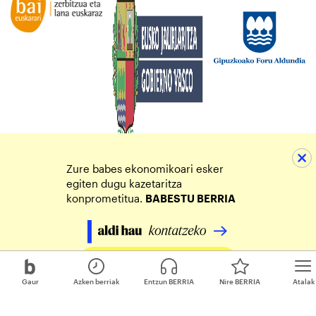
Zure babes ekonomikoari esker
egiten dugu kazetaritza
konprometitua.
BABESTU BERRIA
Egin zure ekarpena
Gaur
Azken berriak
Entzun BERRIA
Nire BERRIA
Atalak