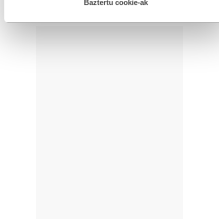
esplizitua ematen diguzu.
Gehiago irakurri
Baztertu cookie-ak