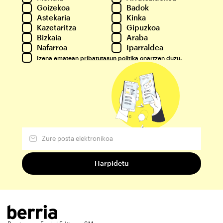
Goizekoa
Badok
Astekaria
Kinka
Kazetaritza
Gipuzkoa
Bizkaia
Araba
Nafarroa
Iparraldea
Izena ematean
pribatutasun politika
onartzen duzu.