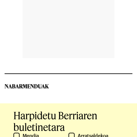
NABARMENDUAK
Harpidetu Berriaren
buletinetara
Mendia
Arratsaldekoa