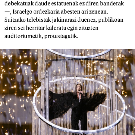
debekatuak daude estatuenak ez diren banderak
—, Israelgo ordezkaria abesten ari zenean.
Suitzako telebistak jakinarazi duenez, publikoan
ziren sei herritar kaleratu egin zituzten
auditoriumetik, protestagatik.