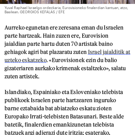
Yuval Raphael Israelgo ordezkaria, Eurovisioneko finalerdian kantuan, atzo,
Basilean. GEORGIOS KEFALAS / EFE
Aurreko egunetan ere zeresana eman du Israelen
parte hartzeak. Hain zuzen ere, Eurovision
jaialdian parte hartu duten 70 artistak baino
gehiagok agiri bat plazaratu zuten
Israel jaialditik at
uzteko eskatzeko
. «Eurovisionek ezin du balio
gizateriaren aurkako krimenak estaltzeko», salatu
zuten artistek.
Islandiako, Espainiako eta Esloveniako telebista
publikoek Israelen parte hartzearen inguruko
barne eztabaida bat abiatzeko eskatu zioten
Europako Irrati-telebisten Batasunari. Beste alde
batetik, finalerdien emankizunetan telebista
batzuek argi adierazi dute iritzia; esaterako,