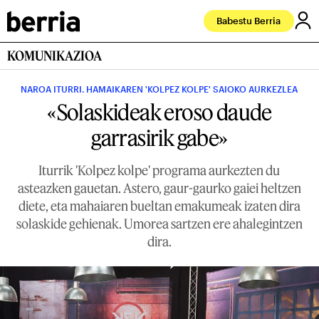
Babestu Berria
KOMUNIKAZIOA
NAROA ITURRI. HAMAIKAREN 'KOLPEZ KOLPE' SAIOKO AURKEZLEA
«Solaskideak eroso daude
garrasirik gabe»
Iturrik 'Kolpez kolpe' programa aurkezten du
asteazken gauetan. Astero, gaur-gaurko gaiei heltzen
diete, eta mahaiaren bueltan emakumeak izaten dira
solaskide gehienak. Umorea sartzen ere ahalegintzen
dira.