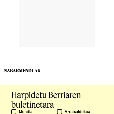
NABARMENDUAK
Harpidetu Berriaren
buletinetara
Mendia
Arratsaldekoa