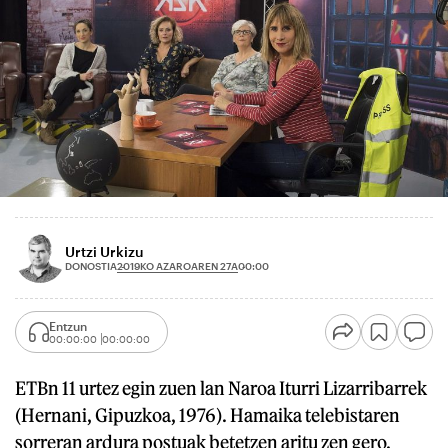
Urtzi Urkizu
2019KO AZAROAREN 27A
DONOSTIA
00:00
Entzun
00:00:00
00:00:00
ETBn 11 urtez egin zuen lan Naroa Iturri Lizarribarrek
(Hernani, Gipuzkoa, 1976). Hamaika telebistaren
sorreran ardura postuak betetzen aritu zen gero.