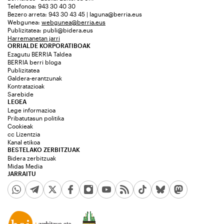
Telefonoa: 943 30 40 30
Bezero arreta: 943 30 43 45 | laguna@berria.eus
Webgunea:
webgunea@berria.eus
Publizitatea:
publi@bidera.eus
Harremanetan jarri
ORRIALDE KORPORATIBOAK
Ezagutu BERRIA Taldea
BERRIA berri bloga
Publizitatea
Galdera-erantzunak
Kontratazioak
Sarebide
LEGEA
Lege informazioa
Pribatutasun politika
Cookieak
cc Lizentzia
Kanal etikoa
BESTELAKO ZERBITZUAK
Bidera zerbitzuak
Midas Media
JARRAITU