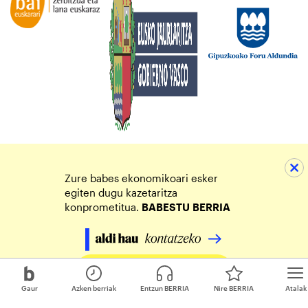
Zure babes ekonomikoari esker
egiten dugu kazetaritza
konprometitua.
BABESTU
BERRIA
Egin zure ekarpena
Gaur
Azken berriak
Entzun BERRIA
Nire BERRIA
Atalak