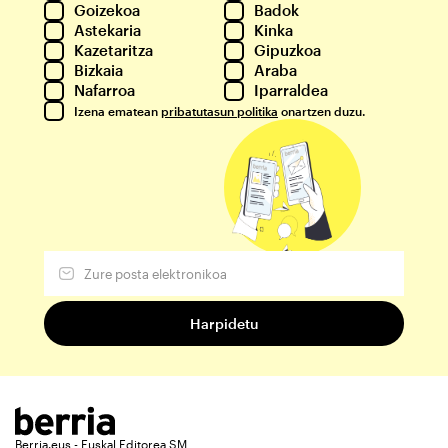
Goizekoa
Badok
Astekaria
Kinka
Kazetaritza
Gipuzkoa
Bizkaia
Araba
Nafarroa
Iparraldea
Izena ematean
pribatutasun politika
onartzen duzu.
Berria.eus - Euskal Editorea SM