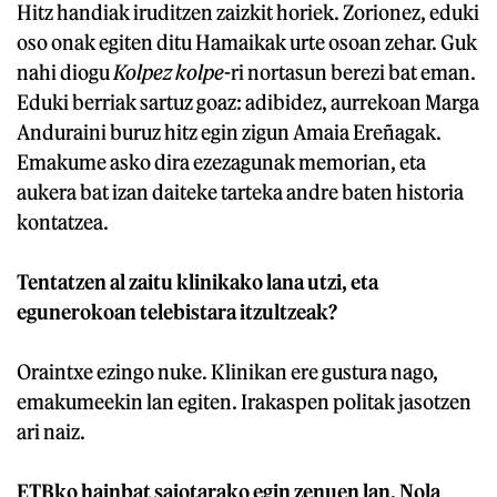
Hitz handiak iruditzen zaizkit horiek. Zorionez, eduki
oso onak egiten ditu Hamaikak urte osoan zehar. Guk
nahi diogu
Kolpez kolpe
-ri nortasun berezi bat eman.
Eduki berriak sartuz goaz: adibidez, aurrekoan Marga
Anduraini buruz hitz egin zigun Amaia Ereñagak.
Emakume asko dira ezezagunak memorian, eta
aukera bat izan daiteke tarteka andre baten historia
kontatzea.
Tentatzen al zaitu klinikako lana utzi, eta
egunerokoan telebistara itzultzeak?
Oraintxe ezingo nuke. Klinikan ere gustura nago,
emakumeekin lan egiten. Irakaspen politak jasotzen
ari naiz.
ETBko hainbat saiotarako egin zenuen lan. Nola