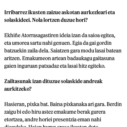
Irribarrez ikusten zaizue askotan aurkezleari eta
solaskideei. Nola lortzen duzue hori?
Ekhiñe Atorrasagastiren ideia izan da saioa egitea,
eta umorea sartu nahi genuen. Egia da gai gordin
batzuekin zaila dela. Saiatzen gara modu lasai batean
aritzen. Emakumeon artean badaukagu gaitasuna
gaien inguruan patxadaz eta lasai hitz egiteko.
Zailtasunak izan dituzue solaskide andreak
aurkitzeko?
Hasieran, pixka bat. Baina pixkanaka ari gara. Berdin
zaigu bi edo hiru astez emakume berak gurera
etortzea, andre horiei presentzia eman nahi