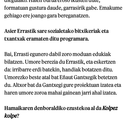
diegulako. Haien burua eroso ikusten dute,
formatuan gustura daude, garrasirik gabe. Emakume
gehiago ere joango gara bereganatzen.
Asier Errastik sare sozialetako bitxikeriak eta
txantxak eramaten ditu programara.
Bai, Errasti egunero dabil zoro moduan edukiak
bilatzen. Umore berezia du Errastik, eta eskertzen
da: irribarre erdi batekin, handiak botatzen ditu.
Umorezko beste atal bat Eñaut Gantxegik betetzen
du. Altxor bat da Gantxegi gure proiektuan izatea eta
haren umore zoroa mahai gainean jarri ahal izatea.
Hamaikaren denboraldiko ezustekoa al da
Kolpez
kolpe
?