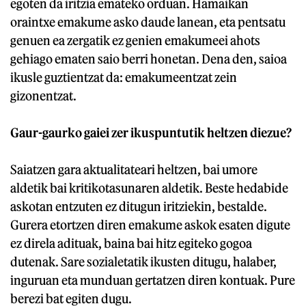
egoten da iritzia emateko orduan. Hamaikan
oraintxe emakume asko daude lanean, eta pentsatu
genuen ea zergatik ez genien emakumeei ahots
gehiago ematen saio berri honetan. Dena den, saioa
ikusle guztientzat da: emakumeentzat zein
gizonentzat.
Gaur-gaurko gaiei zer ikuspuntutik heltzen diezue?
Saiatzen gara aktualitateari heltzen, bai umore
aldetik bai kritikotasunaren aldetik. Beste hedabide
askotan entzuten ez ditugun iritziekin, bestalde.
Gurera etortzen diren emakume askok esaten digute
ez direla adituak, baina bai hitz egiteko gogoa
dutenak. Sare sozialetatik ikusten ditugu, halaber,
inguruan eta munduan gertatzen diren kontuak. Pure
berezi bat egiten dugu.