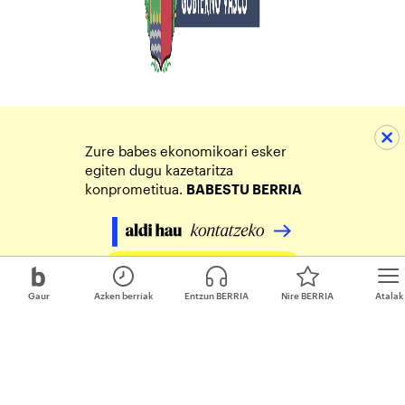
Zure babes ekonomikoari esker
egiten dugu kazetaritza
konprometitua.
BABESTU BERRIA
Egin zure ekarpena
Gaur
Azken berriak
Entzun BERRIA
Nire BERRIA
Atalak