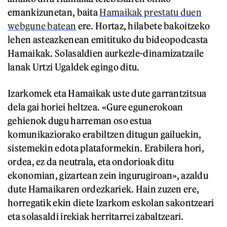
emankizunetan, baita
Hamaikak prestatu duen
webgune batean
ere. Hortaz, hilabete bakoitzeko
lehen asteazkenean emitituko du bideopodcasta
Hamaikak. Solasaldien aurkezle-dinamizatzaile
lanak Urtzi Ugaldek egingo ditu.
Izarkomek eta Hamaikak uste dute garrantzitsua
dela gai horiei heltzea. «Gure egunerokoan
gehienok dugu harreman oso estua
komunikaziorako erabiltzen ditugun gailuekin,
sistemekin edota plataformekin. Erabilera hori,
ordea, ez da neutrala, eta ondorioak ditu
ekonomian, gizartean zein ingurugiroan», azaldu
dute Hamaikaren ordezkariek. Hain zuzen ere,
horregatik ekin diete Izarkom eskolan sakontzeari
eta solasaldi irekiak herritarrei zabaltzeari.