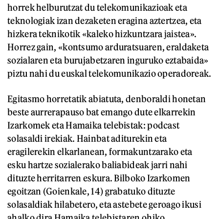
horrek helburutzat du telekomunikazioak eta
teknologiak izan dezaketen eragina aztertzea, eta
hizkera teknikotik «kaleko hizkuntzara jaistea».
Horrez gain, «kontsumo arduratsuaren, eraldaketa
sozialaren eta burujabetzaren inguruko eztabaida»
piztu nahi du euskal telekomunikazio operadoreak.
Egitasmo horretatik abiatuta, denboraldi honetan
beste aurrerapauso bat emango dute elkarrekin
Izarkomek eta Hamaika telebistak: podcast
solasaldi irekiak. Hainbat aditurekin eta
eragilerekin elkarlanean, formakuntzarako eta
esku hartze sozialerako baliabideak jarri nahi
dituzte herritarren eskura. Bilboko Izarkomen
egoitzan (Goienkale, 14) grabatuko dituzte
solasaldiak hilabetero, eta astebete geroago ikusi
ahalko dira Hamaika telebistaren ohiko