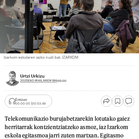
Izarkom eskolaren iazko irudi bat. IZARKOM
Urtzi Urkizu
2025EKO IRAILAREN 18A
05:00
Entzun
00:00:00
00:03:49
Telekomunikazio burujabetzarekin lotutako gaiez
herritarrak kontzientziatzeko asmoz, iaz Izarkom
eskola egitasmoa jarri zuten martxan. Egitasmo