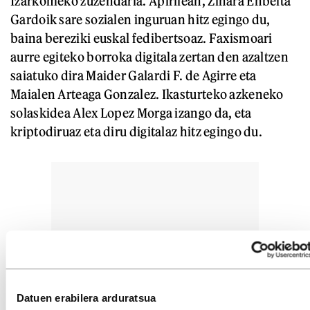
Izarkomeko zuzendaria. Apirilean, Zihara Enbeita
Gardoik sare sozialen inguruan hitz egingo du,
baina bereziki euskal fedibertsoaz. Faxismoari
aurre egiteko borroka digitala zertan den azaltzen
saiatuko dira Maider Galardi F. de Agirre eta
Maialen Arteaga Gonzalez. Ikasturteko azkeneko
solaskidea Alex Lopez Morga izango da, eta
kriptodiruaz eta diru digitalaz hitz egingo du.
Datuen erabilera arduratsua