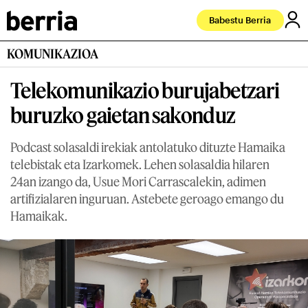
Babestu Berria
KOMUNIKAZIOA
Telekomunikazio burujabetzari
buruzko gaietan sakonduz
Podcast solasaldi irekiak antolatuko dituzte Hamaika
telebistak eta Izarkomek. Lehen solasaldia hilaren
24an izango da, Usue Mori Carrascalekin, adimen
artifizialaren inguruan. Astebete geroago emango du
Hamaikak.