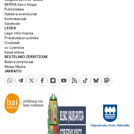
BERRIA berri bloga
Publizitatea
Galdera-erantzunak
Kontratazioak
Sarebide
LEGEA
Lege informazioa
Pribatutasun politika
Cookieak
cc Lizentzia
Kanal etikoa
BESTELAKO ZERBITZUAK
Bidera zerbitzuak
Midas Media
JARRAITU