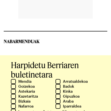
NABARMENDUAK
Harpidetu Berriaren
buletinetara
Mendia
Arratsaldekoa
Goizekoa
Badok
Astekaria
Kinka
Kazetaritza
Gipuzkoa
Bizkaia
Araba
Nafarroa
Iparraldea