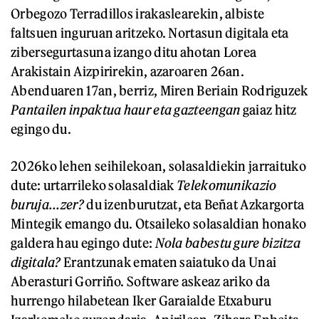
Orbegozo Terradillos irakaslearekin, albiste
faltsuen inguruan aritzeko. Nortasun digitala eta
zibersegurtasuna izango ditu ahotan Lorea
Arakistain Aizpirirekin, azaroaren 26an.
Abenduaren 17an, berriz, Miren Beriain Rodriguzek
Pantailen inpaktua haur eta gazteengan
gaiaz hitz
egingo du.
2026ko lehen seihilekoan, solasaldiekin jarraituko
dute: urtarrileko solasaldiak
Telekomunikazio
buruja...zer?
du izenburutzat, eta Beñat Azkargorta
Mintegik emango du. Otsaileko solasaldian honako
galdera hau egingo dute:
Nola babestu gure bizitza
digitala?
Erantzunak ematen saiatuko da Unai
Aberasturi Gorriño. Software askeaz ariko da
hurrengo hilabetean Iker Garaialde Etxaburu