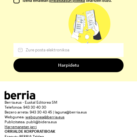
Izena ematean
pribatutasun politika
onartzen duzu.
Berria.eus - Euskal Editorea SM
Telefonoa: 943 30 40 30
Bezero arreta: 943 30 43 45 | laguna@berria.eus
Webgunea:
webgunea@berria.eus
Publizitatea:
publi@bidera.eus
Harremanetan jarri
ORRIALDE KORPORATIBOAK
Ezagutu BERRIA Taldea