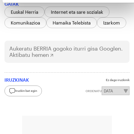
GAIAK
Euskal Herria
Internet eta sare sozialak
Komunikazioa
Hamaika Telebista
Izarkom
Aukeratu
BERRIA
gogoko iturri gisa Googlen.
Aktibatu hemen
IRUZKINAK
Ez dago iruzkinik
Iruzkin bat egin
ORDENATU