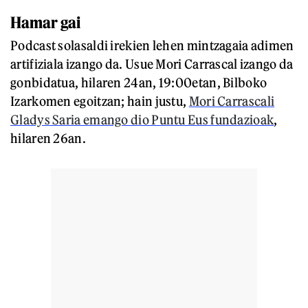
Hamar gai
Podcast solasaldi irekien lehen mintzagaia adimen
artifiziala izango da. Usue Mori Carrascal izango da
gonbidatua, hilaren 24an, 19:00etan, Bilboko
Izarkomen egoitzan; hain justu,
Mori Carrascali
Gladys Saria emango dio Puntu Eus fundazioak
,
hilaren 26an.