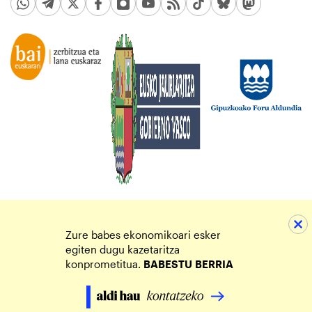
Zure babes ekonomikoari esker
egiten dugu kazetaritza
konprometitua.
BABESTU
BERRIA