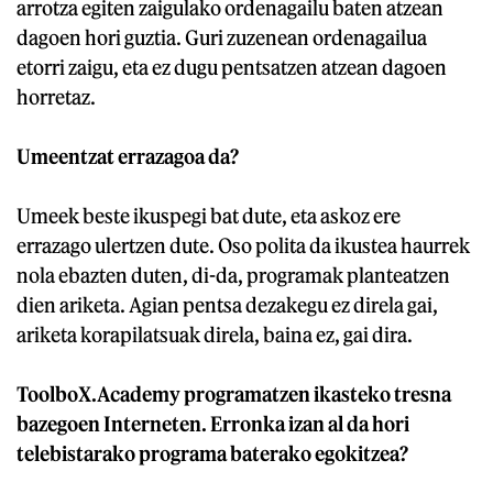
arrotza egiten zaigulako ordenagailu baten atzean
dagoen hori guztia. Guri zuzenean ordenagailua
etorri zaigu, eta ez dugu pentsatzen atzean dagoen
horretaz.
Umeentzat errazagoa da?
Umeek beste ikuspegi bat dute, eta askoz ere
errazago ulertzen dute. Oso polita da ikustea haurrek
nola ebazten duten, di-da, programak planteatzen
dien ariketa. Agian pentsa dezakegu ez direla gai,
ariketa korapilatsuak direla, baina ez, gai dira.
ToolboX.Academy programatzen ikasteko tresna
bazegoen Interneten. Erronka izan al da hori
telebistarako programa baterako egokitzea?