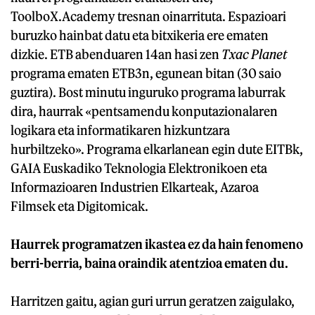
ToolboX.Academy tresnan oinarrituta. Espazioari
buruzko hainbat datu eta bitxikeria ere ematen
dizkie. ETB abenduaren 14an hasi zen
Txac Planet
programa ematen ETB3n, egunean bitan (30 saio
guztira). Bost minutu inguruko programa laburrak
dira, haurrak «pentsamendu konputazionalaren
logikara eta informatikaren hizkuntzara
hurbiltzeko». Programa elkarlanean egin dute EITBk,
GAIA Euskadiko Teknologia Elektronikoen eta
Informazioaren Industrien Elkarteak, Azaroa
Filmsek eta Digitomicak.
Haurrek programatzen ikastea ez da hain fenomeno
berri-berria, baina oraindik atentzioa ematen du.
Harritzen gaitu, agian guri urrun geratzen zaigulako,