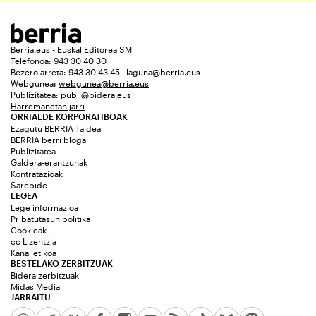
Berria.eus - Euskal Editorea SM
Telefonoa: 943 30 40 30
Bezero arreta: 943 30 43 45 | laguna@berria.eus
Webgunea:
webgunea@berria.eus
Publizitatea:
publi@bidera.eus
Harremanetan jarri
ORRIALDE KORPORATIBOAK
Ezagutu BERRIA Taldea
BERRIA berri bloga
Publizitatea
Galdera-erantzunak
Kontratazioak
Sarebide
LEGEA
Lege informazioa
Pribatutasun politika
Cookieak
cc Lizentzia
Kanal etikoa
BESTELAKO ZERBITZUAK
Bidera zerbitzuak
Midas Media
JARRAITU