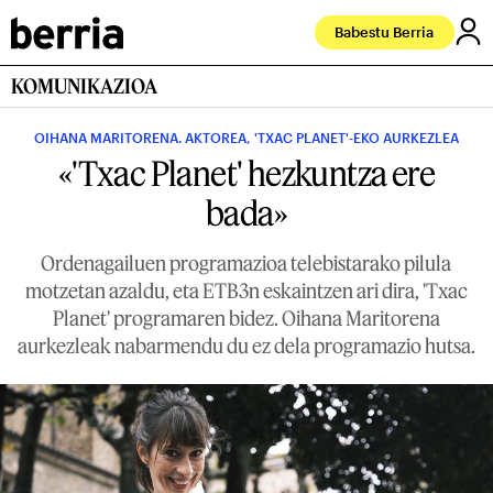
Babestu Berria
KOMUNIKAZIOA
OIHANA MARITORENA. AKTOREA, 'TXAC PLANET'-EKO AURKEZLEA
«'Txac Planet' hezkuntza ere
bada»
Ordenagailuen programazioa telebistarako pilula
motzetan azaldu, eta ETB3n eskaintzen ari dira, 'Txac
Planet' programaren bidez. Oihana Maritorena
aurkezleak nabarmendu du ez dela programazio hutsa.