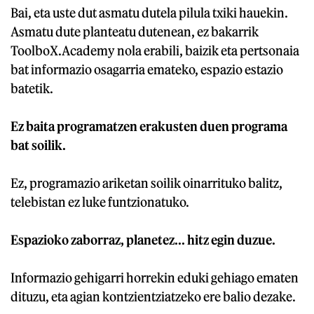
Bai, eta uste dut asmatu dutela pilula txiki hauekin.
Asmatu dute planteatu dutenean, ez bakarrik
ToolboX.Academy nola erabili, baizik eta pertsonaia
bat informazio osagarria emateko, espazio estazio
batetik.
Ez baita programatzen erakusten duen programa
bat soilik.
Ez, programazio ariketan soilik oinarrituko balitz,
telebistan ez luke funtzionatuko.
Espazioko zaborraz, planetez... hitz egin duzue.
Informazio gehigarri horrekin eduki gehiago ematen
dituzu, eta agian kontzientziatzeko ere balio dezake.