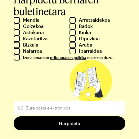
buletinetara
Mendia
Arratsaldekoa
Goizekoa
Badok
Astekaria
Kinka
Kazetaritza
Gipuzkoa
Bizkaia
Araba
Nafarroa
Iparraldea
Izena ematean
pribatutasun politika
onartzen duzu.