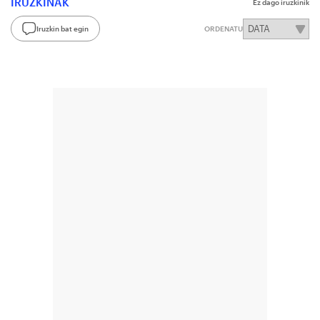
IRUZKINAK
Ez dago iruzkinik
Iruzkin bat egin
ORDENATU