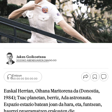
Jakes Goikoetxea
2020KO ABENDUAREN 29A
00:00
Entzun
00:00:00
00:00:00
Euskal Herrian, Oihana Maritorena da (Donostia,
1984); Txac planetan, berriz, Ada astronauta.
Espazio estazio batean joan da hara, eta, funtsean,
haurrei programatzen erakusten die,