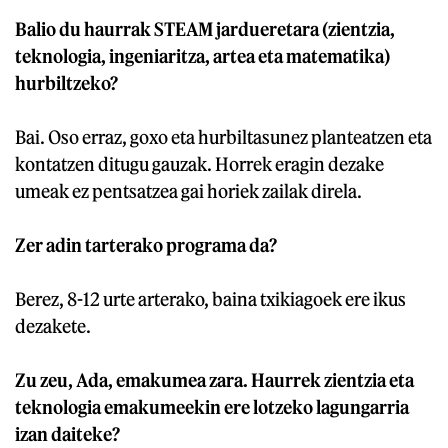
Balio du haurrak STEAM jardueretara (zientzia,
teknologia, ingeniaritza, artea eta matematika)
hurbiltzeko?
Bai. Oso erraz, goxo eta hurbiltasunez planteatzen eta
kontatzen ditugu gauzak. Horrek eragin dezake
umeak ez pentsatzea gai horiek zailak direla.
Zer adin tarterako programa da?
Berez, 8-12 urte arterako, baina txikiagoek ere ikus
dezakete.
Zu zeu, Ada, emakumea zara. Haurrek zientzia eta
teknologia emakumeekin ere lotzeko lagungarria
izan daiteke?