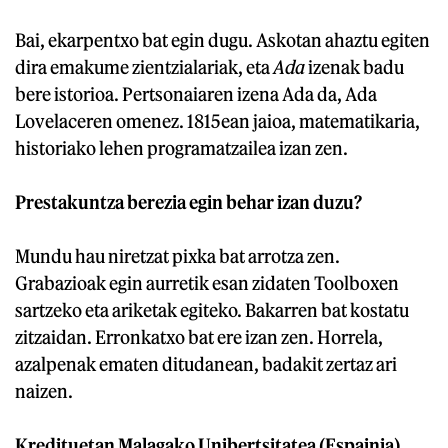
Bai, ekarpentxo bat egin dugu. Askotan ahaztu egiten
dira emakume zientzialariak, eta
Ada
izenak badu
bere istorioa. Pertsonaiaren izena Ada da, Ada
Lovelaceren omenez. 1815ean jaioa, matematikaria,
historiako lehen programatzailea izan zen.
Prestakuntza berezia egin behar izan duzu?
Mundu hau niretzat pixka bat arrotza zen.
Grabazioak egin aurretik esan zidaten Toolboxen
sartzeko eta ariketak egiteko. Bakarren bat kostatu
zitzaidan. Erronkatxo bat ere izan zen. Horrela,
azalpenak ematen ditudanean, badakit zertaz ari
naizen.
Kredituetan Malagako Unibertsitatea (Espainia)