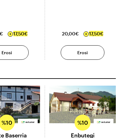
0€
17,50€
20,00€
17,50€
Erosi
Erosi
%10
%10
e Baserria
Enbutegi