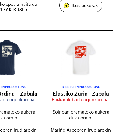
eko epea amaitu da
Ikusi aukerak
+
LEAK IKUSI
REN PRODUKTUAK
BERRIAREN PRODUKTUAK
Urdina – Zabala
Elastiko Zuria - Zabala
adu egunkari bat
Euskarak badu egunkari bat
ramateko aukera
Soinean eramateko aukera
zu orain.
duzu orain.
eoren irudiarekin
Mariñe Arbeoren irudiarekin