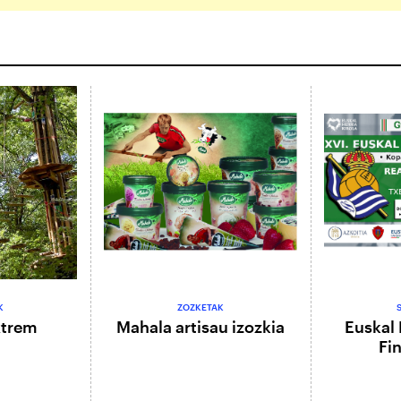
K
ZOZKETAK
xtrem
Mahala artisau izozkia
Euskal 
Fi