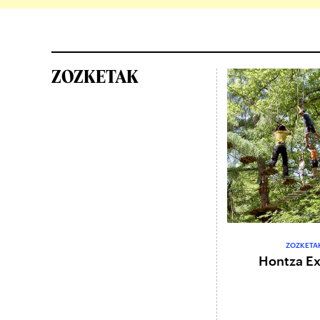
ZOZKETAK
ZOZKETA
Hontza E