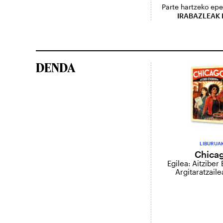
Parte hartzeko ep
IRABAZLEAK 
DENDA
LIBURUA
Chica
Egilea: Aitziber
Argitaratzaile