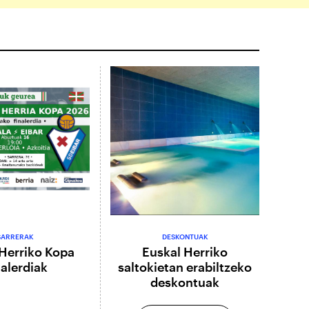
SARRERAK
DESKONTUAK
Herriko Kopa
Euskal Herriko
nalerdiak
saltokietan erabiltzeko
deskontuak