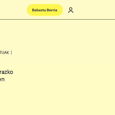
Babestu Berria
TUAK
razko
en