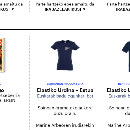
ea amaitu da
Parte hartzeko epea amaitu da
Parte hartz
IKUSI
IRABAZLEAK IKUSI
IRABAZ
K
BERRIAREN PRODUKTUAK
BERRIA
go
Elastiko Urdina – Estua
Elastiko 
 Etxeberria
Euskarak badu egunkari bat
Euskarak b
a: EREIN
Soinean eramateko aukera
Soinean e
duzu orain.
du
Mariñe Arbeoren irudiarekin
Mariñe Arb