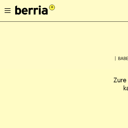
BABE
Zure
k