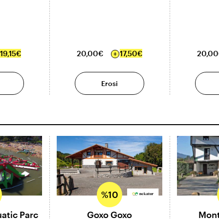
19,15€
20,00€
17,50€
20,0
Erosi
%10
atic Parc
Goxo Goxo
Mont