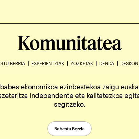
Komunitatea
STU BERRIA
ESPERIENTZIAK
ZOZKETAK
DENDA
DESKON
 babes ekonomikoa ezinbestekoa zaigu euska
azetaritza independente eta kalitatezkoa egit
segitzeko.
Babestu Berria