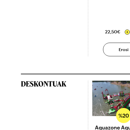
22,50€
Erosi
DESKONTUAK
%20
Aquazone Aqu