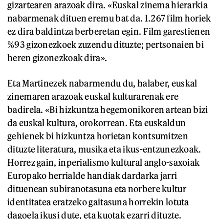
gizartearen arazoak dira. «Euskal zinema hierarkia
nabarmenak dituen eremu bat da. 1.267 film horiek
ez dira baldintza berberetan egin. Film garestienen
%93 gizonezkoek zuzendu dituzte; pertsonaien bi
heren gizonezkoak dira».
Eta Martinezek nabarmendu du, halaber, euskal
zinemaren arazoak euskal kulturarenak ere
badirela. «Bi hizkuntza hegemonikoren artean bizi
da euskal kultura, orokorrean. Eta euskaldun
gehienek bi hizkuntza horietan kontsumitzen
dituzte literatura, musika eta ikus-entzunezkoak.
Horrez gain, inperialismo kultural anglo-saxoiak
Europako herrialde handiak dardarka jarri
dituenean subiranotasuna eta norbere kultur
identitatea eratzeko gaitasuna horrekin lotuta
dagoela ikusi dute, eta kuotak ezarri dituzte.