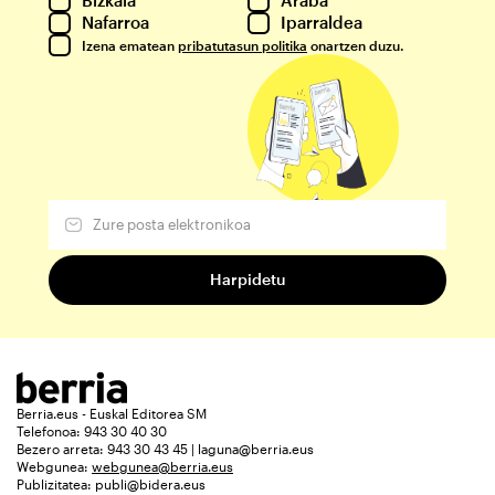
Nafarroa
Iparraldea
Izena ematean
pribatutasun politika
onartzen duzu.
Berria.eus - Euskal Editorea SM
Telefonoa: 943 30 40 30
Bezero arreta: 943 30 43 45 | laguna@berria.eus
Webgunea:
webgunea@berria.eus
Publizitatea:
publi@bidera.eus