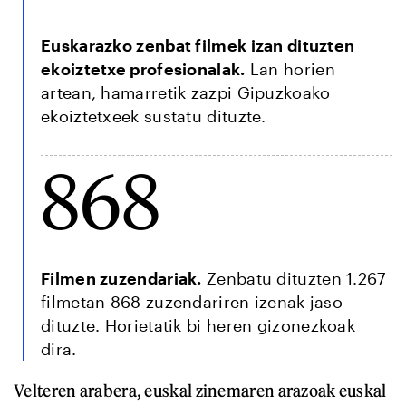
Euskarazko zenbat filmek izan dituzten
ekoiztetxe profesionalak.
Lan horien
artean, hamarretik zazpi Gipuzkoako
ekoiztetxeek sustatu dituzte.
868
Filmen zuzendariak.
Zenbatu dituzten 1.267
filmetan 868 zuzendariren izenak jaso
dituzte. Horietatik bi heren gizonezkoak
dira.
Velteren arabera, euskal zinemaren arazoak euskal