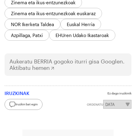
Zinema eta ikus-entzunezkoak
Zinema eta ikus-entzunezkoak euskaraz
NOR Ikerketa Taldea
Euskal Herria
Azpillaga, Patxi
EHUren Udako Ikastaroak
Aukeratu
BERRIA
gogoko iturri gisa Googlen.
Aktibatu hemen
IRUZKINAK
Ez dago iruzkinik
Iruzkin bat egin
ORDENATU