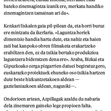
bateko zinemagintza izanik ere, merkatu handiko
zinemagintzen tamainan ari da».
Kenkari fiskalen gaia pil-pilean da, eta horri buruz
ere mintzatu da ikerlaria. «Laguntza horiek
dimentsio handia hartu dute, eta nahiz eta haien
zati bat kanpoko obren filmaketa erakartzeko
erabiltzen den, ez da txikia bertako produkzioa
laguntzera bideratzen dena ere». Araba, Bizkai eta
Gipuzkoako zerga pizgarrien datuei begiratuz gero,
euskarazko proiektuek ehuneko oso txikia hartzen
dute beste hizkuntzetakoen aldean —
gaztelaniazkoen aldean, nagusiki—.
Ondorioen artean, Azpillagak azaldu du nabaria
dela zinemaren gaineko lege propioen falta.