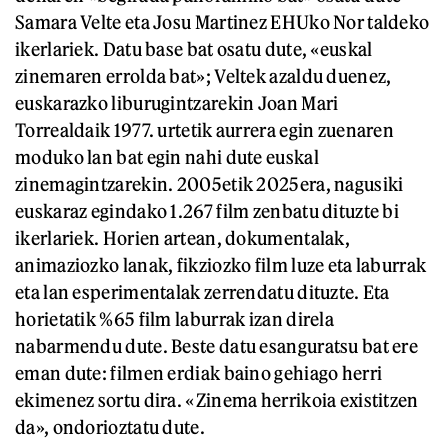
Samara Velte eta Josu Martinez EHUko Nor taldeko
ikerlariek. Datu base bat osatu dute, «euskal
zinemaren errolda bat»; Veltek azaldu duenez,
euskarazko liburugintzarekin Joan Mari
Torrealdaik 1977. urtetik aurrera egin zuenaren
moduko lan bat egin nahi dute euskal
zinemagintzarekin. 2005etik 2025era, nagusiki
euskaraz egindako 1.267 film zenbatu dituzte bi
ikerlariek. Horien artean, dokumentalak,
animaziozko lanak, fikziozko film luze eta laburrak
eta lan esperimentalak zerrendatu dituzte. Eta
horietatik %65 film laburrak izan direla
nabarmendu dute. Beste datu esanguratsu bat ere
eman dute: filmen erdiak baino gehiago herri
ekimenez sortu dira. «Zinema herrikoia existitzen
da», ondorioztatu dute.