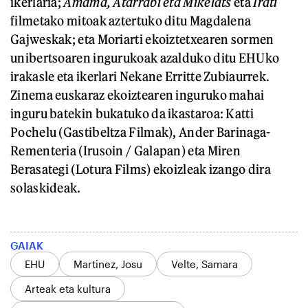
ikerlaria;
Amama, Atarrabi eta Mikelats
eta
Irati
filmetako mitoak aztertuko ditu Magdalena
Gajweskak; eta Moriarti ekoiztetxearen sormen
unibertsoaren ingurukoak azalduko ditu EHUko
irakasle eta ikerlari Nekane Erritte Zubiaurrek.
Zinema euskaraz ekoiztearen inguruko mahai
inguru batekin bukatuko da ikastaroa: Katti
Pochelu (Gastibeltza Filmak), Ander Barinaga-
Rementeria (Irusoin / Galapan) eta Miren
Berasategi (Lotura Films) ekoizleak izango dira
solaskideak.
GAIAK
EHU
Martinez, Josu
Velte, Samara
Arteak eta kultura