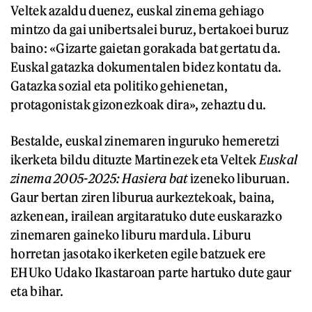
Veltek azaldu duenez, euskal zinema gehiago
mintzo da gai unibertsalei buruz, bertakoei buruz
baino: «Gizarte gaietan gorakada bat gertatu da.
Euskal gatazka dokumentalen bidez kontatu da.
Gatazka sozial eta politiko gehienetan,
protagonistak gizonezkoak dira», zehaztu du.
Bestalde, euskal zinemaren inguruko hemeretzi
ikerketa bildu dituzte Martinezek eta Veltek
Euskal
zinema 2005-2025: Hasiera bat
izeneko liburuan.
Gaur bertan ziren liburua aurkeztekoak, baina,
azkenean, irailean argitaratuko dute euskarazko
zinemaren gaineko liburu mardula. Liburu
horretan jasotako ikerketen egile batzuek ere
EHUko Udako Ikastaroan parte hartuko dute gaur
eta bihar.