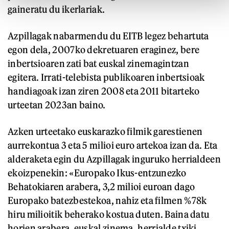
gaineratu du ikerlariak.
Azpillagak nabarmendu du EITB legez behartuta
egon dela, 2007ko dekretuaren eraginez, bere
inbertsioaren zati bat euskal zinemagintzan
egitera. Irrati-telebista publikoaren inbertsioak
handiagoak izan ziren 2008 eta 2011 bitarteko
urteetan 2023an baino.
Azken urteetako euskarazko filmik garestienen
aurrekontua 3 eta 5 milioi euro artekoa izan da. Eta
alderaketa egin du Azpillagak inguruko herrialdeen
ekoizpenekin: «Europako Ikus-entzunezko
Behatokiaren arabera, 3,2 milioi euroan dago
Europako batezbestekoa, nahiz eta filmen %78k
hiru milioitik beherako kostua duten. Baina datu
horien arabera, euskal zinema, herrialde txiki