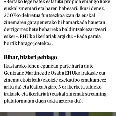
«Bertako lege batek estatutu propioa emango lioke
euskal zinemari eta haren babesari. Ikusi denez,
2007ko dekretua funtsezkoa izan da euskal
zinemaren garapenerako bi hamarkada hauetan,
derrigorrez bete beharreko baldintzak ezartzeari
esker». EHUko ikerlariak argi du: «Bada garaia
hortik harago joateko».
Bihar, hizlari gehiago
Ikastaroko lehen egunean parte hartu dute
Gentzane Martinez de Osaba EHUko irakasle eta
zinema ekoizleak (ekoizle exekutibo emakumeez
aritu da) eta Katixa Agirre Nor ikerketa taldeko
irakasle eta ikerlariak (euskal zinemak streaming
plataformatan duen tokia aztertu du).