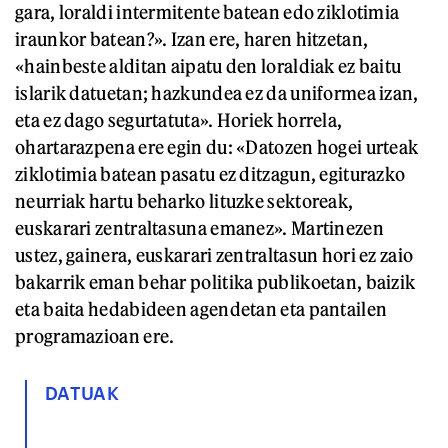
gara, loraldi intermitente batean edo ziklotimia
iraunkor batean?». Izan ere, haren hitzetan,
«hainbeste alditan aipatu den loraldiak ez baitu
islarik datuetan; hazkundea ez da uniformea izan,
eta ez dago segurtatuta». Horiek horrela,
ohartarazpena ere egin du: «Datozen hogei urteak
ziklotimia batean pasatu ez ditzagun, egiturazko
neurriak hartu beharko lituzke sektoreak,
euskarari zentraltasuna emanez». Martinezen
ustez, gainera, euskarari zentraltasun hori ez zaio
bakarrik eman behar politika publikoetan, baizik
eta baita hedabideen agendetan eta pantailen
programazioan ere.
DATUAK