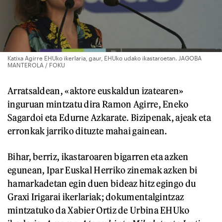
Katixa Agirre EHUko ikerlaria, gaur, EHUko udako ikastaroetan. JAGOBA
MANTEROLA / FOKU
Arratsaldean, «aktore euskaldun izatearen»
inguruan mintzatu dira Ramon Agirre, Eneko
Sagardoi eta Edurne Azkarate. Bizipenak, ajeak eta
erronkak jarriko dituzte mahai gainean.
Bihar, berriz, ikastaroaren bigarren eta azken
egunean, Ipar Euskal Herriko zinemak azken bi
hamarkadetan egin duen bideaz hitz egingo du
Graxi Irigarai ikerlariak; dokumentalgintzaz
mintzatuko da Xabier Ortiz de Urbina EHUko