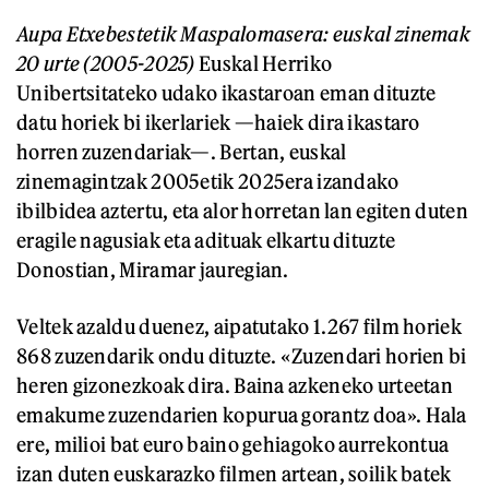
Aupa Etxebestetik Maspalomasera: euskal zinemak
20 urte (2005-2025)
Euskal Herriko
Unibertsitateko udako ikastaroan eman dituzte
datu horiek bi ikerlariek —haiek dira ikastaro
horren zuzendariak—. Bertan, euskal
zinemagintzak 2005etik 2025era izandako
ibilbidea aztertu, eta alor horretan lan egiten duten
eragile nagusiak eta adituak elkartu dituzte
Donostian, Miramar jauregian.
Veltek azaldu duenez, aipatutako 1.267 film horiek
868 zuzendarik ondu dituzte. «Zuzendari horien bi
heren gizonezkoak dira. Baina azkeneko urteetan
emakume zuzendarien kopurua gorantz doa». Hala
ere, milioi bat euro baino gehiagoko aurrekontua
izan duten euskarazko filmen artean, soilik batek