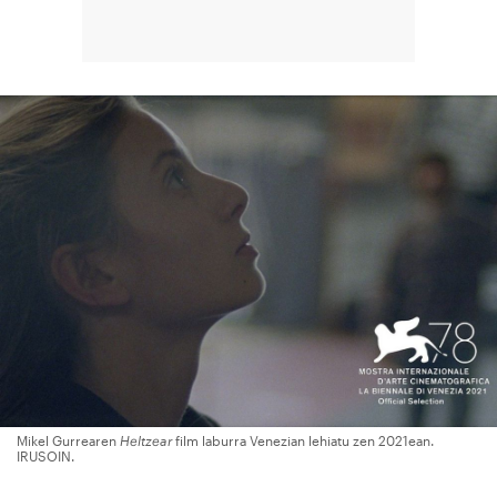
Mikel Gurrearen
Heltzear
film laburra Venezian lehiatu zen 2021ean.
IRUSOIN.