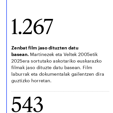
1.267
Zenbat film jaso dituzten datu
basean.
Martinezek eta Veltek 2005etik
2025era sortutako askotariko euskarazko
filmak jaso dituzte datu basean. Film
laburrak eta dokumentalak gailentzen dira
guztizko horretan.
543