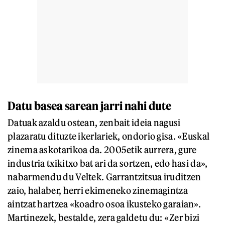
Datu basea sarean jarri nahi dute
Datuak azaldu ostean, zenbait ideia nagusi
plazaratu dituzte ikerlariek, ondorio gisa. «Euskal
zinema askotarikoa da. 2005etik aurrera, gure
industria txikitxo bat ari da sortzen, edo hasi da»,
nabarmendu du Veltek. Garrantzitsua iruditzen
zaio, halaber, herri ekimeneko zinemagintza
aintzat hartzea «koadro osoa ikusteko garaian».
Martinezek, bestalde, zera galdetu du: «Zer bizi