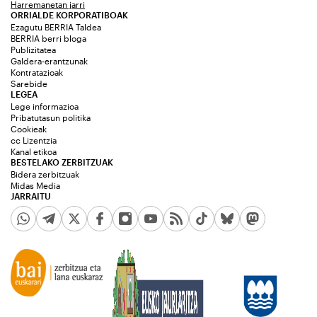
Harremanetan jarri
ORRIALDE KORPORATIBOAK
Ezagutu BERRIA Taldea
BERRIA berri bloga
Publizitatea
Galdera-erantzunak
Kontratazioak
Sarebide
LEGEA
Lege informazioa
Pribatutasun politika
Cookieak
cc Lizentzia
Kanal etikoa
BESTELAKO ZERBITZUAK
Bidera zerbitzuak
Midas Media
JARRAITU