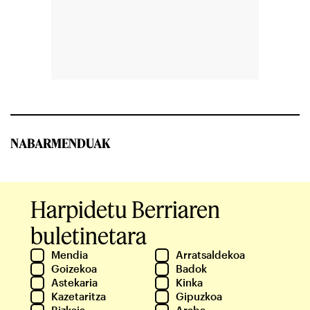
NABARMENDUAK
Harpidetu Berriaren
buletinetara
Mendia
Arratsaldekoa
Goizekoa
Badok
Astekaria
Kinka
Kazetaritza
Gipuzkoa
Bizkaia
Araba