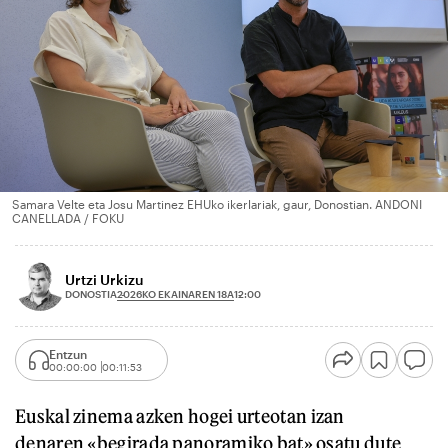
Samara Velte eta Josu Martinez EHUko ikerlariak, gaur, Donostian. ANDONI
CANELLADA / FOKU
Urtzi Urkizu
2026KO EKAINAREN 18A
DONOSTIA
12:00
Entzun
00:00:00
00:11:53
Euskal zinema azken hogei urteotan izan
denaren «begirada panoramiko bat» osatu dute