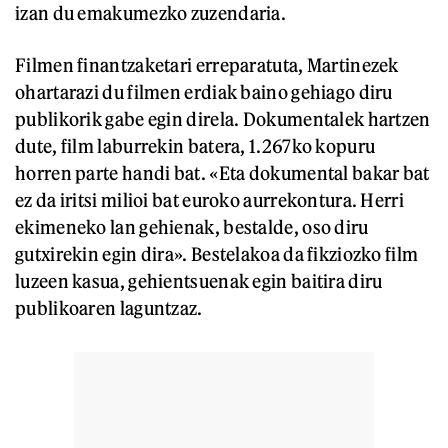
izan du emakumezko zuzendaria.
Filmen finantzaketari erreparatuta, Martinezek
ohartarazi du filmen erdiak baino gehiago diru
publikorik gabe egin direla. Dokumentalek hartzen
dute, film laburrekin batera, 1.267ko kopuru
horren parte handi bat. «Eta dokumental bakar bat
ez da iritsi milioi bat euroko aurrekontura. Herri
ekimeneko lan gehienak, bestalde, oso diru
gutxirekin egin dira». Bestelakoa da fikziozko film
luzeen kasua, gehientsuenak egin baitira diru
publikoaren laguntzaz.