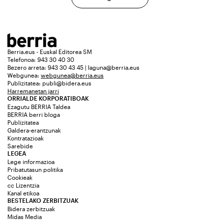
Berria.eus - Euskal Editorea SM
Telefonoa: 943 30 40 30
Bezero arreta: 943 30 43 45 | laguna@berria.eus
Webgunea:
webgunea@berria.eus
Publizitatea:
publi@bidera.eus
Harremanetan jarri
ORRIALDE KORPORATIBOAK
Ezagutu BERRIA Taldea
BERRIA berri bloga
Publizitatea
Galdera-erantzunak
Kontratazioak
Sarebide
LEGEA
Lege informazioa
Pribatutasun politika
Cookieak
cc Lizentzia
Kanal etikoa
BESTELAKO ZERBITZUAK
Bidera zerbitzuak
Midas Media