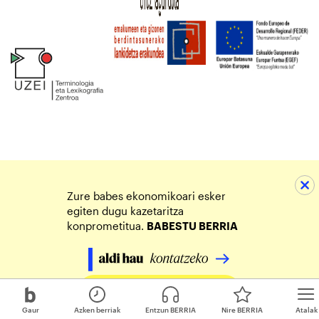
Zure babes ekonomikoari esker
egiten dugu kazetaritza
konprometitua.
BABESTU BERRIA
Egin zure ekarpena
Gaur
Azken berriak
Entzun BERRIA
Nire BERRIA
Atalak