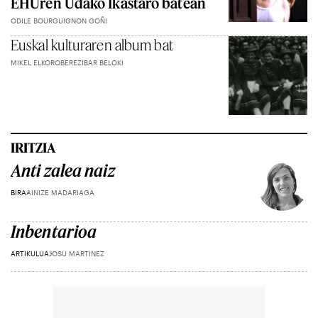
EHUren Udako Ikastaro batean
ODILE BOURGUIGNON GOÑI
Euskal kulturaren album bat
MIKEL ELKOROBEREZIBAR BELOKI
IRITZIA
Anti zalea naiz
BIRA
AINIZE MADARIAGA
Inbentarioa
ARTIKULUA
JOSU MARTINEZ