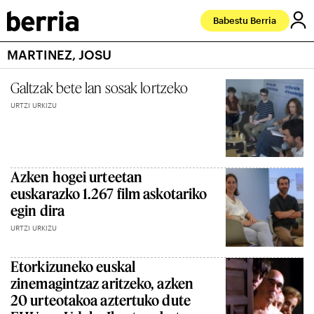
Babestu Berria
MARTINEZ, JOSU
Galtzak bete lan sosak lortzeko
URTZI URKIZU
Azken hogei urteetan
euskarazko 1.267 film askotariko
egin dira
URTZI URKIZU
Etorkizuneko euskal
zinemagintzaz aritzeko, azken
20 urteotakoa aztertuko dute