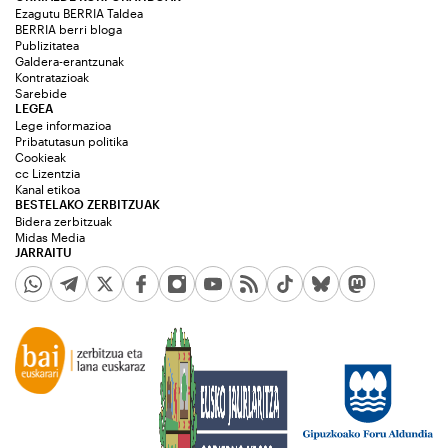
Ezagutu BERRIA Taldea
BERRIA berri bloga
Publizitatea
Galdera-erantzunak
Kontratazioak
Sarebide
LEGEA
Lege informazioa
Pribatutasun politika
Cookieak
cc Lizentzia
Kanal etikoa
BESTELAKO ZERBITZUAK
Bidera zerbitzuak
Midas Media
JARRAITU