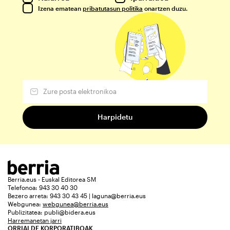
Izena ematean
pribatutasun politika
onartzen duzu.
Berria.eus - Euskal Editorea SM
Telefonoa: 943 30 40 30
Bezero arreta: 943 30 43 45 | laguna@berria.eus
Webgunea:
webgunea@berria.eus
Publizitatea:
publi@bidera.eus
Harremanetan jarri
ORRIALDE KORPORATIBOAK