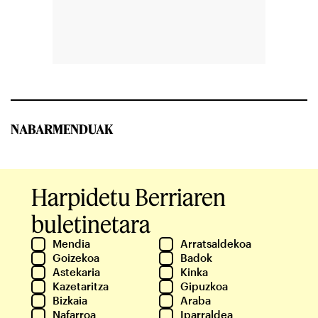
NABARMENDUAK
Harpidetu Berriaren
buletinetara
Mendia
Arratsaldekoa
Goizekoa
Badok
Astekaria
Kinka
Kazetaritza
Gipuzkoa
Bizkaia
Araba
Nafarroa
Iparraldea