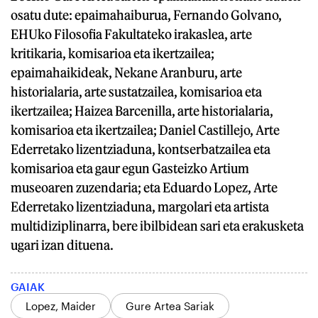
osatu dute: epaimahaiburua, Fernando Golvano,
EHUko Filosofia Fakultateko irakaslea, arte
kritikaria, komisarioa eta ikertzailea;
epaimahaikideak, Nekane Aranburu, arte
historialaria, arte sustatzailea, komisarioa eta
ikertzailea; Haizea Barcenilla, arte historialaria,
komisarioa eta ikertzailea; Daniel Castillejo, Arte
Ederretako lizentziaduna, kontserbatzailea eta
komisarioa eta gaur egun Gasteizko Artium
museoaren zuzendaria; eta Eduardo Lopez, Arte
Ederretako lizentziaduna, margolari eta artista
multidiziplinarra, bere ibilbidean sari eta erakusketa
ugari izan dituena.
GAIAK
Lopez, Maider
Gure Artea Sariak