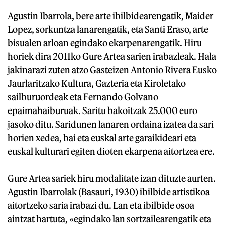
Agustin Ibarrola, bere arte ibilbidearengatik, Maider
Lopez, sorkuntza lanarengatik, eta Santi Eraso, arte
bisualen arloan egindako ekarpenarengatik. Hiru
horiek dira 2011ko Gure Artea sarien irabazleak. Hala
jakinarazi zuten atzo Gasteizen Antonio Rivera Eusko
Jaurlaritzako Kultura, Gazteria eta Kiroletako
sailburuordeak eta Fernando Golvano
epaimahaiburuak. Saritu bakoitzak 25.000 euro
jasoko ditu. Saridunen lanaren ordaina izatea da sari
horien xedea, bai eta euskal arte garaikideari eta
euskal kulturari egiten dioten ekarpena aitortzea ere.
Gure Artea sariek hiru modalitate izan dituzte aurten.
Agustin Ibarrolak (Basauri, 1930) ibilbide artistikoa
aitortzeko saria irabazi du. Lan eta ibilbide osoa
aintzat hartuta, «egindako lan sortzailearengatik eta