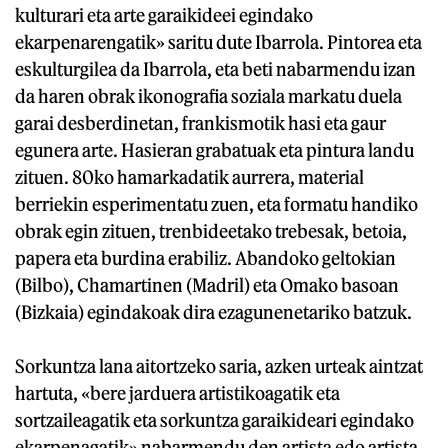
kulturari eta arte garaikideei egindako
ekarpenarengatik» saritu dute Ibarrola. Pintorea eta
eskulturgilea da Ibarrola, eta beti nabarmendu izan
da haren obrak ikonografia soziala markatu duela
garai desberdinetan, frankismotik hasi eta gaur
egunera arte. Hasieran grabatuak eta pintura landu
zituen. 80ko hamarkadatik aurrera, material
berriekin esperimentatu zuen, eta formatu handiko
obrak egin zituen, trenbideetako trebesak, betoia,
papera eta burdina erabiliz. Abandoko geltokian
(Bilbo), Chamartinen (Madril) eta Omako basoan
(Bizkaia) egindakoak dira ezagunenetariko batzuk.
Sorkuntza lana aitortzeko saria, azken urteak aintzat
hartuta, «bere jarduera artistikoagatik eta
sortzaileagatik eta sorkuntza garaikideari egindako
ekarpenagatik» nabarmendu den artista edo artista