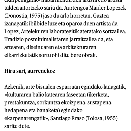
taldea aitortzeko saria da. Aurtengoa Maider Lopezek
(Donostia, 1975) jaso du arlo horretan. Gaztea
izanagatik ibilbide luze eta oparoa duen artista da
Lopez, Artelekuren laborategitik ateratako sortzailea.
Tradizio posminimalistaren jarraitzailea da, eta
artearen, diseinuaren eta arkitekturaren
elkarrizketatik sortu ohi ditu bere obrak.
Hiru sari, aurrenekoz
Azkenik, arte bisualen esparruan egindako lanagatik,
«kulturaren balio katearen faseetan (ikerketa,
prestakuntza, sorkuntza ekoizpena, sustapena,
hedapena eta banaketa) egindako
ekarpenarengatik», Santiago Eraso (Tolosa, 1955)
saritu dute.