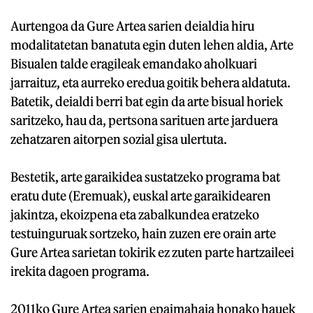
Aurtengoa da Gure Artea sarien deialdia hiru
modalitatetan banatuta egin duten lehen aldia, Arte
Bisualen talde eragileak emandako aholkuari
jarraituz, eta aurreko eredua goitik behera aldatuta.
Batetik, deialdi berri bat egin da arte bisual horiek
saritzeko, hau da, pertsona sarituen arte jarduera
zehatzaren aitorpen sozial gisa ulertuta.
Bestetik, arte garaikidea sustatzeko programa bat
eratu dute (Eremuak), euskal arte garaikidearen
jakintza, ekoizpena eta zabalkundea eratzeko
testuinguruak sortzeko, hain zuzen ere orain arte
Gure Artea sarietan tokirik ez zuten parte hartzaileei
irekita dagoen programa.
2011ko Gure Artea sarien epaimahaia honako hauek