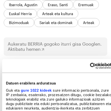
Ibarrola, Agustin
Eraso, Santi
Eremuak
Euskal Herria
Arteak eta kultura
Bizimoduak
Sariak eta dominak
Arteak
Aukeratu
BERRIA
gogoko iturri gisa Googlen.
Aktibatu hemen
IRUZKINAK
Ez dago iruzkinik
Iruzkin bat egin
ORDENATU
Datuen erabilera arduratsua
Guk eta
gure 1022 kideek
sure informacio pertsonala, zure
IP zenbakia, esaterako, prozesatzen ditugu, cookie bezalak
teknologiak erabiliz eta zure gailuko informazioak azitzen
dugu publizitate eta eduki pertsonalizatua, publizitatearen eta
edukiaren neurketa, audientzia-ikerketa eta zerbitzuen