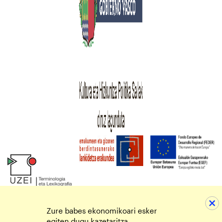
Zure babes ekonomikoari esker
egiten dugu kazetaritza