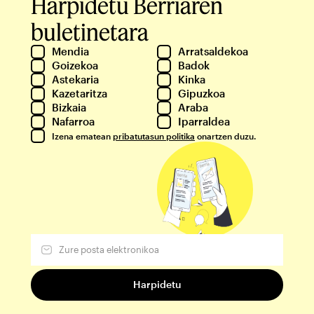
Harpidetu Berriaren
buletinetara
Mendia
Arratsaldekoa
Goizekoa
Badok
Astekaria
Kinka
Kazetaritza
Gipuzkoa
Bizkaia
Araba
Nafarroa
Iparraldea
Izena ematean
pribatutasun politika
onartzen duzu.