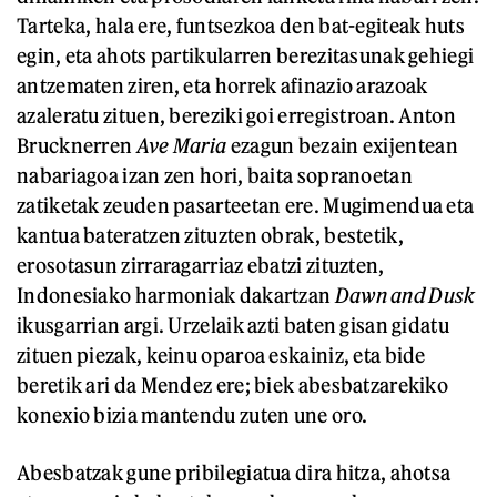
Tarteka, hala ere, funtsezkoa den bat-egiteak huts
egin, eta ahots partikularren berezitasunak gehiegi
antzematen ziren, eta horrek afinazio arazoak
azaleratu zituen, bereziki goi erregistroan. Anton
Brucknerren
Ave Maria
ezagun bezain exijentean
nabariagoa izan zen hori, baita sopranoetan
zatiketak zeuden pasarteetan ere. Mugimendua eta
kantua bateratzen zituzten obrak, bestetik,
erosotasun zirraragarriaz ebatzi zituzten,
Indonesiako harmoniak dakartzan
Dawn and Dusk
ikusgarrian argi. Urzelaik azti baten gisan gidatu
zituen piezak, keinu oparoa eskainiz, eta bide
beretik ari da Mendez ere; biek abesbatzarekiko
konexio bizia mantendu zuten une oro.
Abesbatzak gune pribilegiatua dira hitza, ahotsa