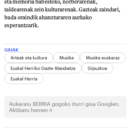
eta memoria babesteko, norberarenak,
taldearenak zein kulturarenak. Gazteak zaindari,
bada oraindik ahanzturaren aurkako
esperantzarik.
GAIAK
Arteak eta kultura
Musika
Musika euskaraz
Euskal Herriko Gazte Abesbatza
Gipuzkoa
Euskal Herria
Aukeratu
BERRIA
gogoko iturri gisa Googlen.
Aktibatu hemen