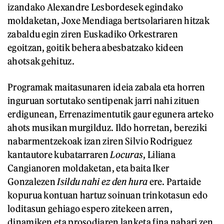
izandako Alexandre Lesbordesek egindako
moldaketan, Joxe Mendiaga bertsolariaren hitzak
zabaldu egin ziren Euskadiko Orkestraren
egoitzan, goitik behera abesbatzako kideen
ahotsak gehituz.
Programak maitasunaren ideia zabala eta horren
inguruan sortutako sentipenak jarri nahi zituen
erdigunean, Errenazimentutik gaur egunera arteko
ahots musikan murgilduz. Ildo horretan, bereziki
nabarmentzekoak izan ziren Silvio Rodriguez
kantautore kubatarraren
Locuras
, Liliana
Cangianoren moldaketan, eta baita Iker
Gonzalezen
Isildu nahi ez den hura
ere. Partaide
kopurua kontuan hartuz soinuan trinkotasun edo
loditasun gehiago espero zitekeen arren,
dinamiken eta prosodiaren lanketa fina nabari zen.