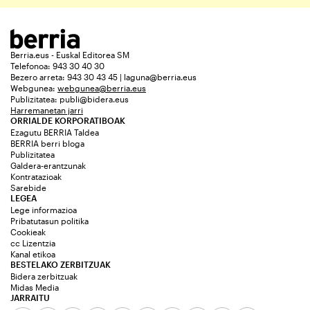
Berria.eus - Euskal Editorea SM
Telefonoa: 943 30 40 30
Bezero arreta: 943 30 43 45 | laguna@berria.eus
Webgunea:
webgunea@berria.eus
Publizitatea:
publi@bidera.eus
Harremanetan jarri
ORRIALDE KORPORATIBOAK
Ezagutu BERRIA Taldea
BERRIA berri bloga
Publizitatea
Galdera-erantzunak
Kontratazioak
Sarebide
LEGEA
Lege informazioa
Pribatutasun politika
Cookieak
cc Lizentzia
Kanal etikoa
BESTELAKO ZERBITZUAK
Bidera zerbitzuak
Midas Media
JARRAITU