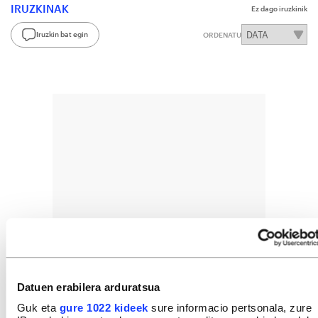
IRUZKINAK
Ez dago iruzkinik
Iruzkin bat egin
ORDENATU
Datuen erabilera arduratsua
Guk eta
gure 1022 kideek
sure informacio pertsonala, zure