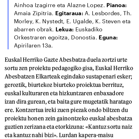
Ainhoa Izagirre eta Alazne Lopez.
Pianoa:
Amaia Zipitria.
Egitaraua:
A. Lesbordes, Th.
Morley, K. Nystedt, E. Ugalde, K. Steven eta
abarren obrak.
Lekua:
Euskadiko
Orkestraren egoitza, Donostia.
Eguna:
Apirilaren 13a.
Euskal Herriko Gazte Abesbatza duela zortzi urte
sortu zen proiektu pedagogiko gisa, Euskal Herriko
Abesbatzen Elkarteak egindako sustapenari esker;
geroztik, biurtekoz biurteko proiektua berrituz,
euskal kulturaren eta hizkuntzaren enbaxadore
izan dira gurean, eta baita gure mugetatik haratago
ere. Kontzertua ireki zuen piezak ondo biltzen du
proiektu honen zein gainontzeko euskal abesbatza
guztien zerizana eta etorkizuna: «Kantuz sortu naiz
eta kantuz nahi bizi». Lurdan kapera-maisu