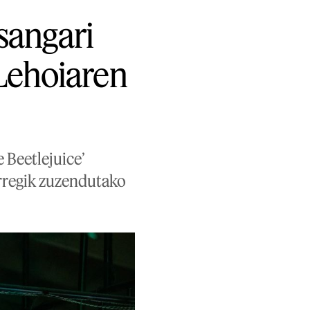
Tsangari
Lehoiaren
 Beetlejuice’
Arregik zuzendutako