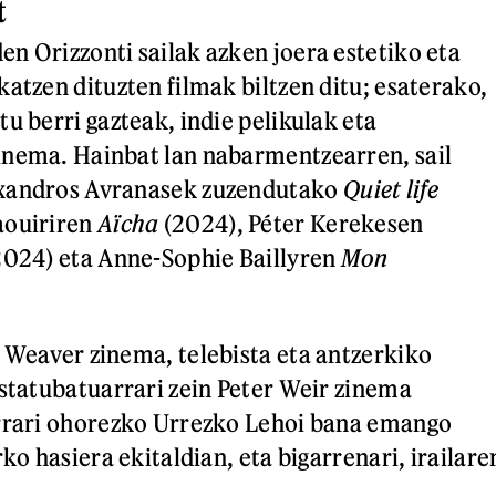
t
n Orizzonti sailak azken joera estetiko eta
atzen dituzten filmak biltzen ditu; esaterako,
u berri gazteak, indie pelikulak eta
inema. Hainbat lan nabarmentzearren, sail
exandros Avranasek zuzendutako
Quiet life
aouiriren
Aïcha
(2024), Péter Kerekesen
024) eta Anne-Sophie Baillyren
Mon
 Weaver zinema, telebista eta antzerkiko
estatubatuarrari zein Peter Weir zinema
arrari ohorezko Urrezko Lehoi bana emango
rko hasiera ekitaldian, eta bigarrenari, irailare