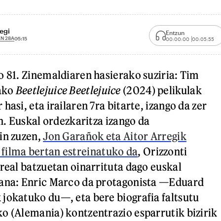
egi
Entzun
N 28A
05:15
00:00:00
00:05:55
o 81. Zinemaldiaren hasierako suziria: Tim
ako
Beetlejuice Beetlejuice
(2024) pelikulak
hasi, eta irailaren 7ra bitarte, izango da zer
an. Euskal ordezkaritza izango da
in zuzen,
Jon Garañok eta Aitor Arregik
filma bertan estreinatuko da
, Orizzonti
rreal batzuetan oinarrituta dago euskal
lana: Enric Marco da protagonista —Eduard
jokatuko du—, eta bere biografia faltsutu
o (Alemania) kontzentrazio esparrutik bizirik