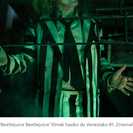
Beetlejuice Beetlejuice' filmak hasiko du Veneziako 81. Zinemal