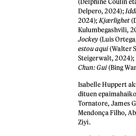
(Delphine Coulin et
Delpero, 2024);
Id
2024);
Kjærlighet
(
Kulumbegashvili, 2
Jockey
(Luis Ortega
estou aqui
(Walter S
Steigerwalt, 2024);
Chun: Gui
(Bing Wan
Isabelle Huppert ak
dituen epaimahaiko
Tornatore, James G
Mendonça Filho, Ab
Ziyi.