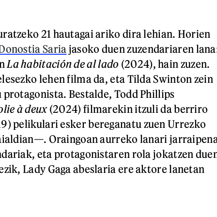
ratzeko 21 hautagai ariko dira lehian. Horien
Donostia Saria
jasoko duen zuzendariaren lana
en
La habitación de al lado
(2024), hain zuzen.
lesezko lehen filma da, eta Tilda Swinton zein
 protagonista. Bestalde, Todd Phillips
olie à deux
(2024) filmarekin itzuli da berriro
9) pelikulari esker bereganatu zuen Urrezko
aialdian—. Oraingoan aurreko lanari jarraipen
dariak, eta protagonistaren rola jokatzen due
ezik, Lady Gaga abeslaria ere aktore lanetan