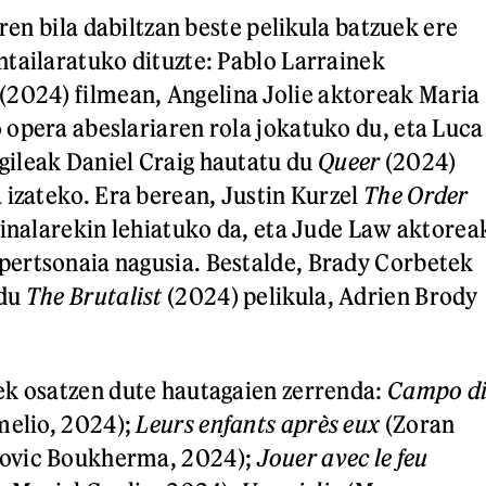
aren bila dabiltzan beste pelikula batzuek ere
tailaratuko dituzte: Pablo Larrainek
(2024) filmean, Angelina Jolie aktoreak Maria
opera abeslariaren rola jokatuko du, eta Luca
ileak Daniel Craig hautatu du
Queer
(2024)
 izateko. Era berean, Justin Kurzel
The Order
minalarekin lehiatuko da, eta Jude Law aktorea
ertsonaia nagusia. Bestalde, Brady Corbetek
 du
The Brutalist
(2024) pelikula, Adrien Brody
ek osatzen dute hautagaien zerrenda:
Campo d
melio, 2024);
Leurs enfants après eux
(Zoran
ovic Boukherma, 2024);
Jouer avec le feu