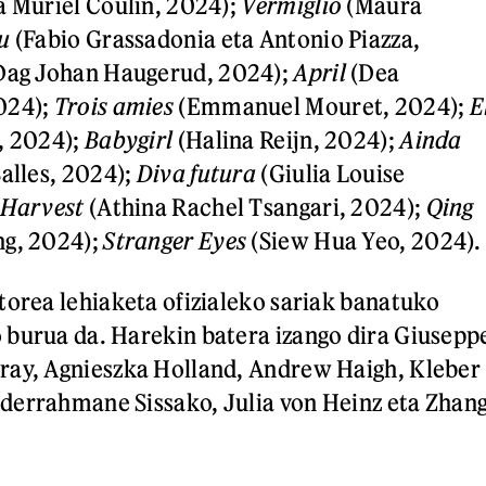
a Muriel Coulin, 2024);
Vermiglio
(Maura
du
(Fabio Grassadonia eta Antonio Piazza,
Dag Johan Haugerud, 2024);
April
(Dea
024);
Trois amies
(Emmanuel Mouret, 2024);
E
, 2024);
Babygirl
(Halina Reijn, 2024);
Ainda
alles, 2024);
Diva futura
(Giulia Louise
Harvest
(Athina Rachel Tsangari, 2024);
Qing
g, 2024);
Stranger Eyes
(Siew Hua Yeo, 2024).
torea lehiaketa ofizialeko sariak banatuko
 burua da. Harekin batera izango dira Giusepp
ray, Agnieszka Holland, Andrew Haigh, Kleber
derrahmane Sissako, Julia von Heinz eta Zhan