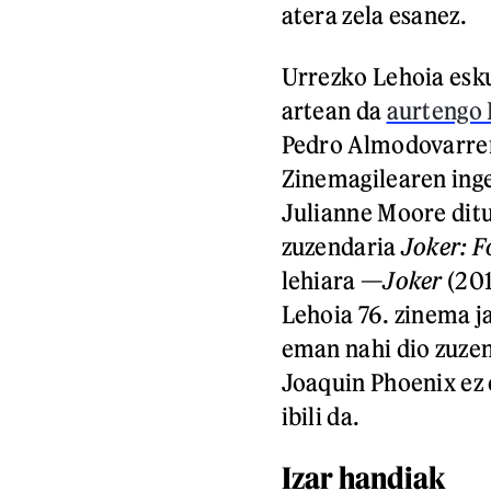
atera zela esanez.
Urrezko Lehoia esku
artean da
aurtengo 
Pedro Almodovarr
Zinemagilearen inge
Julianne Moore ditu
zuzendaria
Joker: F
lehiara —
Joker
(201
Lehoia 76. zinema j
eman nahi dio zuzen
Joaquin Phoenix ez 
ibili da.
Izar handiak