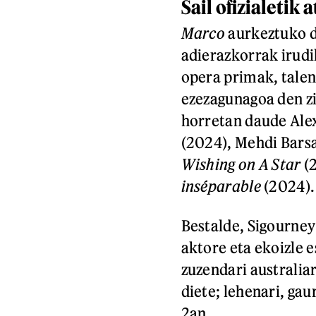
Sail ofizialetik a
Marco
aurkeztuko de
adierazkorrak irudik
opera primak, talent
ezezagunagoa den z
horretan daude Al
(2024), Mehdi Bars
Wishing on A Star
(2
inséparable
(2024).
Bestalde, Sigourney
aktore eta ekoizle 
zuzendari australi
diete; lehenari, gau
2an.