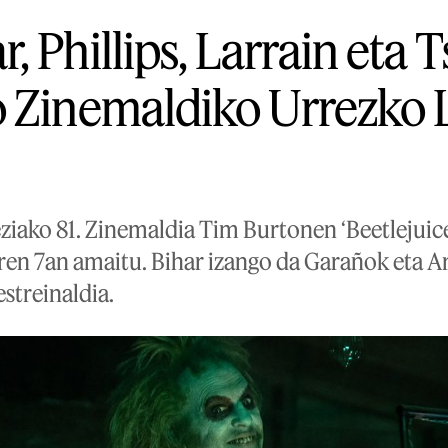
 Phillips, Larrain eta 
 Zinemaldiko Urrezko 
ziako 81. Zinemaldia Tim Burtonen ‘Beetlejuice
laren 7an amaitu. Bihar izango da Garañok eta 
estreinaldia.