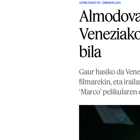
VENEZIAKO 81. ZINEMALDIA
Almodovar,
Veneziako
bila
Gaur hasiko da Vene
filmarekin, eta irai
‘Marco’ pelikularen 