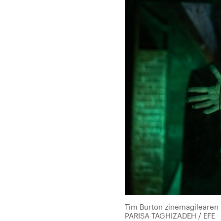
Tim Burton zinemagilearen '
PARISA TAGHIZADEH / EFE