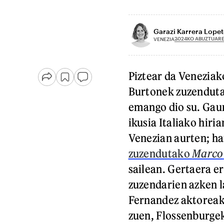
Garazi Karrera Lopet
2024KO ABUZTUARE
VENEZIA
Piztear da Veneziak
Burtonek zuzendut
emango dio su. Gaur 
ikusia Italiako hiri
Venezian aurten; ha
zuzendutako
Marco
sailean. Gertaera e
zuzendarien azken 
Fernandez aktoreak 
zuen, Flossenburgek