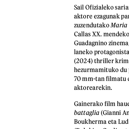
Sail Ofizialeko sari
aktore ezagunak pan
zuzendutako
Maria
Callas XX. mendeko 
Guadagnino zinemag
laneko protagonista
(2024) thriller kri
hezurmamituko du p
70 mm-tan filmatu
aktorearekin.
Gainerako film hau
battaglia
(Gianni A
Boukherma eta Lud