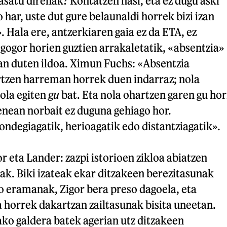
asatu direnak? Kontatzen hasi, eta ez dugu aski
 har, uste dut gure belaunaldi horrek bizi izan
. Hala ere, antzerkiaren gaia ez da ETA, ez
 gogor horien guztien arrakaletatik, «absentzia»
zan duten ildoa. Ximun Fuchs: «Absentzia
rtzen harreman horrek duen indarraz; nola
nola egiten
gu
bat. Eta nola ohartzen garen gu hor
enean norbait ez duguna gehiago hor.
ondegiagatik, herioagatik edo distantziagatik».
r eta Lander: zazpi istorioen zikloa abiatzen
iak. Biki izateak ekar ditzakeen berezitasunak
eramanak, Zigor bera preso dagoela, eta
 horrek dakartzan zailtasunak bisita uneetan.
ko galdera batek agerian utz ditzakeen