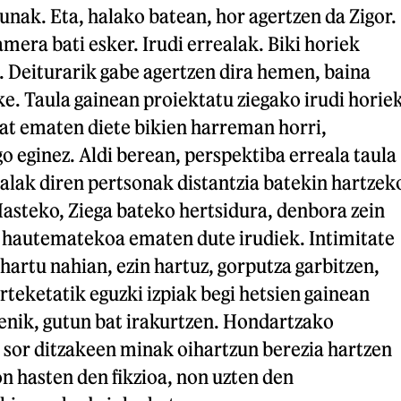
sunak. Eta, halako batean, hor agertzen da Zigor.
mera bati esker. Irudi errealak. Biki horiek
. Deiturarik gabe agertzen dira hemen, baina
ke. Taula gainean proiektatu ziegako irudi horie
bat ematen diete bikien harreman horri,
o eginez. Aldi berean, perspektiba erreala taula
ealak diren pertsonak distantzia batekin hartzek
asteko, Ziega bateko hertsidura, denbora zein
n hautematekoa ematen dute irudiek. Intimitate
hartu nahian, ezin hartuz, gorputza garbitzen,
teketatik eguzki izpiak begi hetsien gainean
enik, gutun bat irakurtzen. Hondartzako
sor ditzakeen minak oihartzun berezia hartzen
on hasten den fikzioa, non uzten den