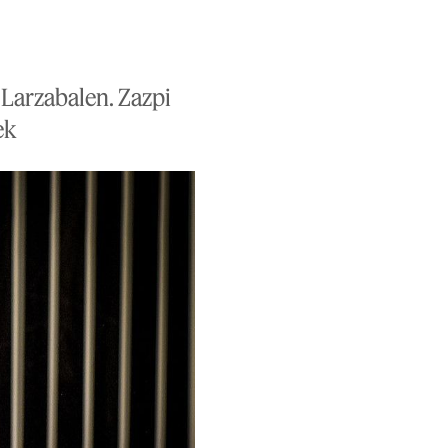
 Larzabalen. Zazpi
ek