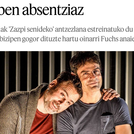
ben absentziaz
ak 'Zazpi senideko' antzezlana estreinatuko du
 bizipen gogor dituzte hartu oinarri Fuchs anai