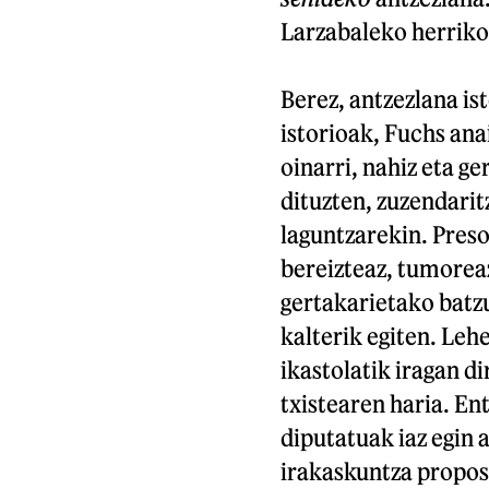
Larzabaleko herriko
Berez, antzezlana is
istorioak, Fuchs ana
oinarri, nahiz eta g
dituzten, zuzendarit
laguntzarekin. Preso
bereizteaz, tumoreaz
gertakarietako batzu
kalterik egiten. Lehe
ikastolatik iragan d
txistearen haria. En
diputatuak iaz egin 
irakaskuntza propos