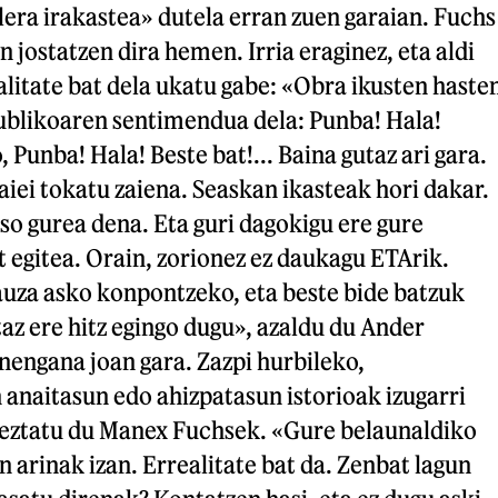
era irakastea» dutela erran zuen garaian. Fuchs
 jostatzen dira hemen. Irria eraginez, eta aldi
alitate bat dela ukatu gabe: «Obra ikusten haste
ublikoaren sentimendua dela: Punba! Hala!
 Punba! Hala! Beste bat!... Baina gutaz ari gara.
aiei tokatu zaiena. Seaskan ikasteak hori dakar.
oso gurea dena. Eta guri dagokigu ere gure
at egitea. Orain, zorionez ez daukagu ETArik.
uza asko konpontzeko, eta beste bide batzuk
taz ere hitz egingo dugu», azaldu du Ander
nengana joan gara. Zazpi hurbileko,
anaitasun edo ahizpatasun istorioak izugarri
aieztatu du Manex Fuchsek. «Gure belaunaldiko
n arinak izan. Errealitate bat da. Zenbat lagun