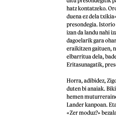
ditu presondegitik p
hatz kontatzeko. Oro
duena ez dela txikia»
presondegia. Istorio
izan da landu nahi i
dagoelarik gara oha
eraikitzen gaituen, 
elbarritua dela, bad
Eritasunagatik, pres
Horra, adibidez, Zigo
duten bi anaiak. Bik
hemen muturreraino 
Lander kanpoan. Eta
«Zer moduz?» bezala