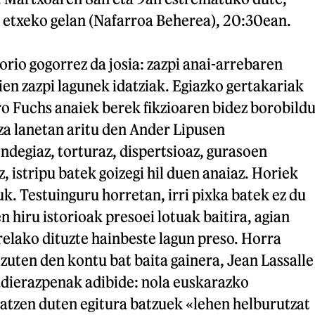
 etxeko gelan (Nafarroa Beherea), 20:30ean.
torio gogorrez da josia: zazpi anai-arrebaren
ien zazpi lagunek idatziak. Egiazko gertakariak
ero Fuchs anaiek berek fikzioaren bidez borobild
za lanetan aritu den Ander Lipusen
ndegiaz, torturaz, dispertsioaz, gurasoen
, istripu batek goizegi hil duen anaiaz. Horiek
k. Testuinguru horretan, irri pixka batek ez du
n hiru istorioak presoei lotuak baitira, agian
irelako dituzte hainbeste lagun preso. Horra
tzuten den kontu bat baita gainera, Jean Lassalle
adierazpenak adibide: nola euskarazko
atzen duten egitura batzuek «lehen helburutzat