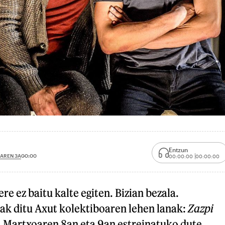
Entzun
AREN 3A
00:00
00:00:00
00:00:00
e ez baitu kalte egiten. Bizian bezala.
ak ditu Axut kolektiboaren lehen lanak:
Zazpi
 Martxoaren 8an eta 9an estreinatuko dute,