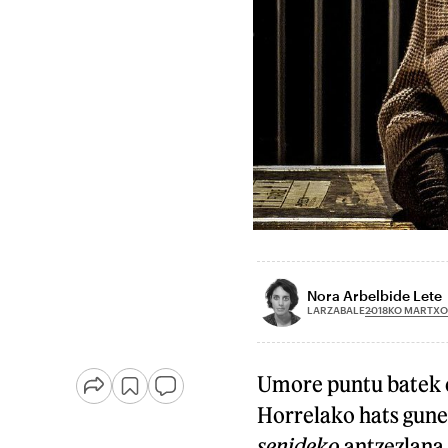
Nora Arbelbide Lete
2018KO MARTXO
LARZABALE
Umore puntu batek er
Horrelako hats gune
senideko
antzezlana.