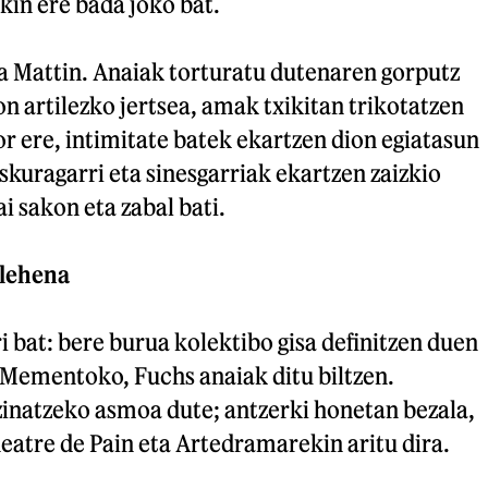
ekin ere bada joko bat.
ta Mattin. Anaiak torturatu dutenaren gorputz
on artilezko jertsea, amak txikitan trikotatzen
r ere, intimitate batek ekartzen dion egiatasun
skuragarri eta sinesgarriak ekartzen zaizkio
i sakon eta zabal bati.
 lehena
ri bat: bere burua kolektibo gisa definitzen duen
. Mementoko, Fuchs anaiak ditu biltzen.
zinatzeko asmoa dute; antzerki honetan bezala,
heatre de Pain eta Artedramarekin aritu dira.