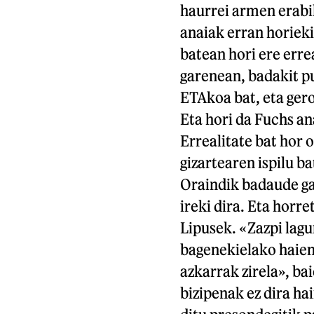
haurrei armen erabil
anaiak erran horiekin
batean hori ere erre
garenean, badakit p
ETAkoa bat, eta gero,
Eta hori da Fuchs an
Errealitate bat hor 
gizartearen ispilu b
Oraindik badaude ga
ireki dira. Eta horre
Lipusek. «Zazpi lagu
bagenekielako haien 
azkarrak zirela», b
bizipenak ez dira hai