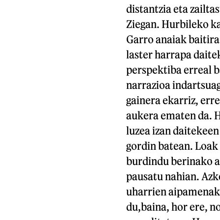
distantzia eta zailta
Ziegan. Hurbileko ka
Garro anaiak baitira
laster harrapa daite
perspektiba erreal 
narrazioa indartsuag
gainera ekarriz, err
aukera ematen da. H
luzea izan daitekee
gordin batean. Loak 
burdindu berinako ar
pausatu nahian. Azk
uharrien aipamenak 
du,baina, hor ere, n