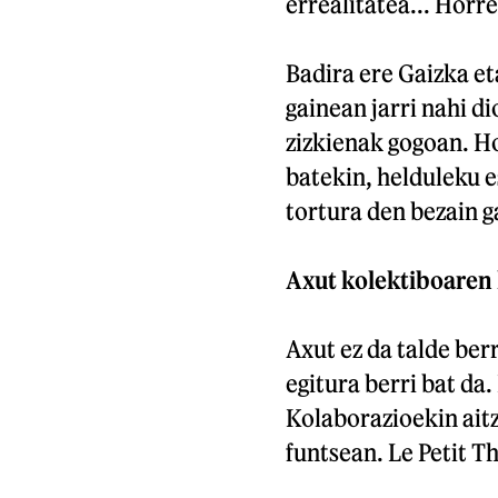
errealitatea... Horr
Badira ere Gaizka e
gainean jarri nahi di
zizkienak gogoan. Ho
batekin, helduleku e
tortura den bezain ga
Axut kolektiboaren
Axut ez da talde ber
egitura berri bat da
Kolaborazioekin ait
funtsean. Le Petit T