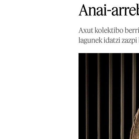
Anai-arre
Axut kolektibo berri
lagunek idatzi zazpi