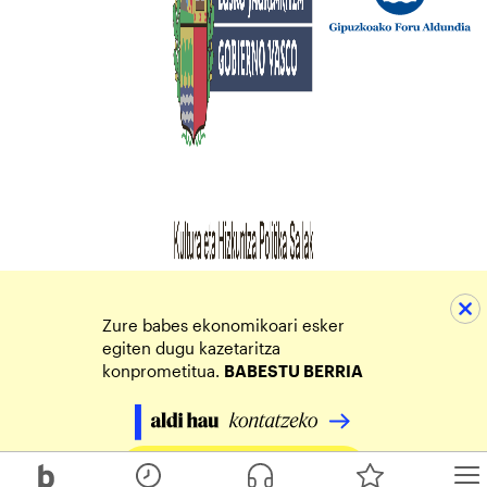
Zure babes ekonomikoari esker
egiten dugu kazetaritza
konprometitua.
BABESTU BERRIA
Egin zure ekarpena