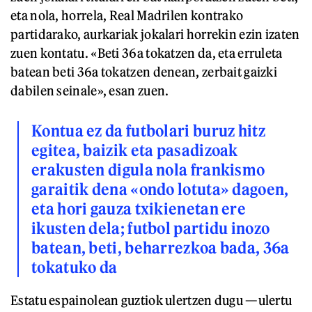
eta nola, horrela, Real Madrilen kontrako
partidarako, aurkariak jokalari horrekin ezin izaten
zuen kontatu. «Beti 36a tokatzen da, eta erruleta
batean beti 36a tokatzen denean, zerbait gaizki
dabilen seinale», esan zuen.
Kontua ez da futbolari buruz hitz
egitea, baizik eta pasadizoak
erakusten digula nola frankismo
garaitik dena «ondo lotuta» dagoen,
eta hori gauza txikienetan ere
ikusten dela; futbol partidu inozo
batean, beti, beharrezkoa bada, 36a
tokatuko da
Estatu espainolean guztiok ulertzen dugu —ulertu