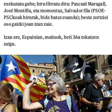
exekutatu gabe; hiru libratu dira: Pascual Maragall,
José Montilla, eta momentuz, Salvador Illa (PSOE-
PSCkoak hirurak, bide batez esanda); beste zortziei
oso gaizki joan izan zaie.
Izan ere, Espainian, maiteok, beti 36a tokatzen
zaigu.