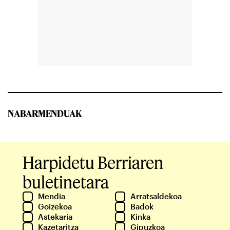
NABARMENDUAK
Harpidetu Berriaren
buletinetara
Mendia
Arratsaldekoa
Goizekoa
Badok
Astekaria
Kinka
Kazetaritza
Gipuzkoa