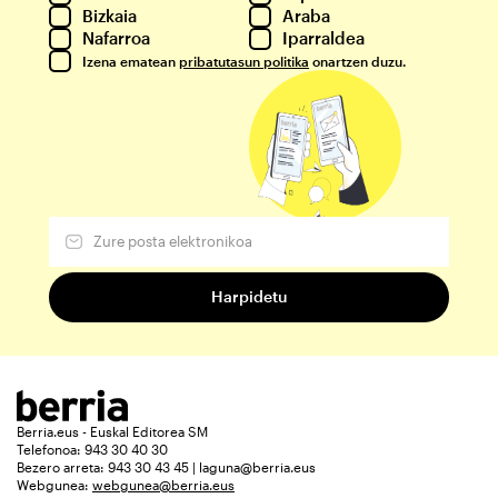
Bizkaia
Araba
Nafarroa
Iparraldea
Izena ematean
pribatutasun politika
onartzen duzu.
Berria.eus - Euskal Editorea SM
Telefonoa: 943 30 40 30
Bezero arreta: 943 30 43 45 | laguna@berria.eus
Webgunea:
webgunea@berria.eus