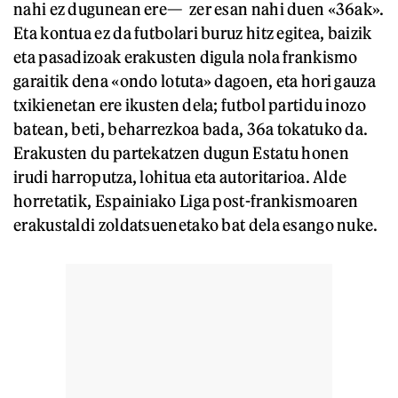
nahi ez dugunean ere— zer esan nahi duen «36ak».
Eta kontua ez da futbolari buruz hitz egitea, baizik
eta pasadizoak erakusten digula nola frankismo
garaitik dena «ondo lotuta» dagoen, eta hori gauza
txikienetan ere ikusten dela; futbol partidu inozo
batean, beti, beharrezkoa bada, 36a tokatuko da.
Erakusten du partekatzen dugun Estatu honen
irudi harroputza, lohitua eta autoritarioa. Alde
horretatik, Espainiako Liga post-frankismoaren
erakustaldi zoldatsuenetako bat dela esango nuke.