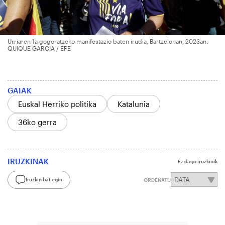
Urriaren 1a gogoratzeko manifestazio baten irudia, Bartzelonan, 2023an.
QUIQUE GARCIA / EFE
GAIAK
Euskal Herriko politika
Katalunia
36ko gerra
IRUZKINAK
Ez dago iruzkinik
Iruzkin bat egin
ORDENATU