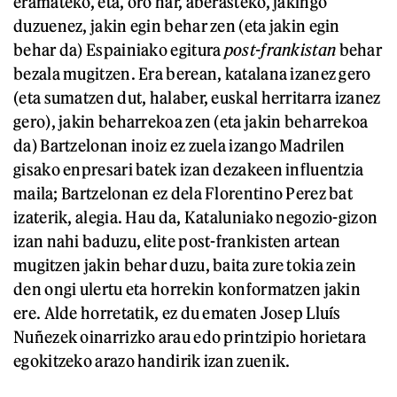
eramateko, eta, oro har, aberasteko, jakingo
duzuenez, jakin egin behar zen (eta jakin egin
behar da) Espainiako egitura
post-frankistan
behar
bezala mugitzen. Era berean, katalana izanez gero
(eta sumatzen dut, halaber, euskal herritarra izanez
gero), jakin beharrekoa zen (eta jakin beharrekoa
da) Bartzelonan inoiz ez zuela izango Madrilen
gisako enpresari batek izan dezakeen influentzia
maila; Bartzelonan ez dela Florentino Perez bat
izaterik, alegia. Hau da, Kataluniako negozio-gizon
izan nahi baduzu, elite post-frankisten artean
mugitzen jakin behar duzu, baita zure tokia zein
den ongi ulertu eta horrekin konformatzen jakin
ere. Alde horretatik, ez du ematen Josep Lluís
Nuñezek oinarrizko arau edo printzipio horietara
egokitzeko arazo handirik izan zuenik.