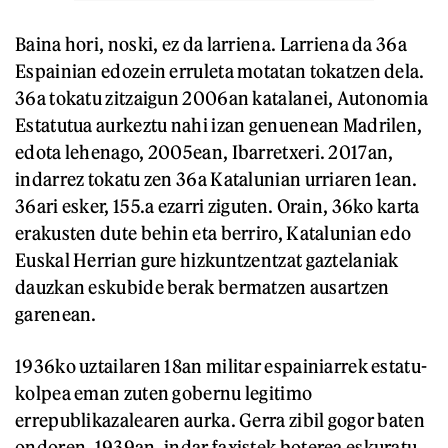
Baina hori, noski, ez da larriena. Larriena da 36a
Espainian edozein erruleta motatan tokatzen dela.
36a tokatu zitzaigun 2006an katalanei, Autonomia
Estatutua aurkeztu nahi izan genuenean Madrilen,
edota lehenago, 2005ean, Ibarretxeri. 2017an,
indarrez tokatu zen 36a Katalunian urriaren 1ean.
36ari esker, 155.a ezarri ziguten. Orain, 36ko karta
erakusten dute behin eta berriro, Katalunian edo
Euskal Herrian gure hizkuntzentzat gaztelaniak
dauzkan eskubide berak bermatzen ausartzen
garenean.
1936ko uztailaren 18an militar espainiarrek estatu-
kolpea eman zuten gobernu legitimo
errepublikazalearen aurka. Gerra zibil gogor baten
ondoren, 1939an, indar faxistek boterea eskuratu