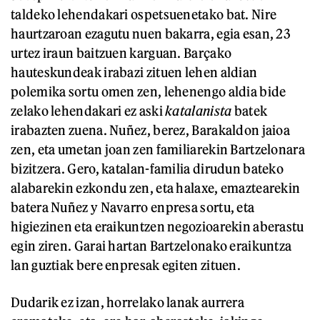
taldeko lehendakari ospetsuenetako bat. Nire
haurtzaroan ezagutu nuen bakarra, egia esan, 23
urtez iraun baitzuen karguan. Barçako
hauteskundeak irabazi zituen lehen aldian
polemika sortu omen zen, lehenengo aldia bide
zelako lehendakari ez aski
katalanista
batek
irabazten zuena. Nuñez, berez, Barakaldon jaioa
zen, eta umetan joan zen familiarekin Bartzelonara
bizitzera. Gero, katalan-familia dirudun bateko
alabarekin ezkondu zen, eta halaxe, emaztearekin
batera Nuñez y Navarro enpresa sortu, eta
higiezinen eta eraikuntzen negozioarekin aberastu
egin ziren. Garai hartan Bartzelonako eraikuntza
lan guztiak bere enpresak egiten zituen.
Dudarik ez izan, horrelako lanak aurrera