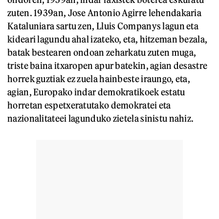
zuten. 1939an, Jose Antonio Agirre lehendakaria
Kataluniara sartu zen, Lluis Companys lagun eta
kideari lagundu ahal izateko, eta, hitzeman bezala,
batak bestearen ondoan zeharkatu zuten muga,
triste baina itxaropen apur batekin, agian desastre
horrek guztiak ez zuela hainbeste iraungo, eta,
agian, Europako indar demokratikoek estatu
horretan espetxeratutako demokratei eta
nazionalitateei lagunduko zietela sinistu nahiz.