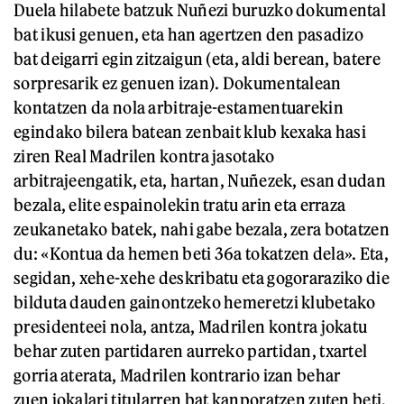
Duela hilabete batzuk Nuñezi buruzko dokumental
bat ikusi genuen, eta han agertzen den pasadizo
bat deigarri egin zitzaigun (eta, aldi berean, batere
sorpresarik ez genuen izan). Dokumentalean
kontatzen da nola arbitraje-estamentuarekin
egindako bilera batean zenbait klub kexaka hasi
ziren Real Madrilen kontra jasotako
arbitrajeengatik, eta, hartan, Nuñezek, esan dudan
bezala, elite espainolekin tratu arin eta erraza
zeukanetako batek, nahi gabe bezala, zera botatzen
du: «Kontua da hemen beti 36a tokatzen dela». Eta,
segidan, xehe-xehe deskribatu eta gogoraraziko die
bilduta dauden gainontzeko hemeretzi klubetako
presidenteei nola, antza, Madrilen kontra jokatu
behar zuten partidaren aurreko partidan, txartel
gorria aterata, Madrilen kontrario izan behar
zuen jokalari titularren bat kanporatzen zuten beti,