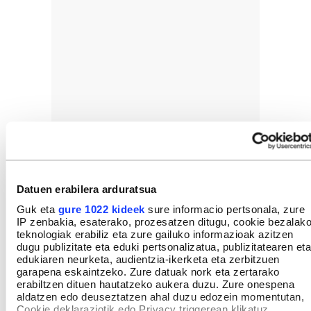
Datuen erabilera arduratsua
Guk eta
gure 1022 kideek
sure informacio pertsonala, zure
IP zenbakia, esaterako, prozesatzen ditugu, cookie bezalak
teknologiak erabiliz eta zure gailuko informazioak azitzen
dugu publizitate eta eduki pertsonalizatua, publizitatearen eta
edukiaren neurketa, audientzia-ikerketa eta zerbitzuen
garapena eskaintzeko. Zure datuak nork eta zertarako
erabiltzen dituen hautatzeko aukera duzu. Zure onespena
aldatzen edo deuseztatzen ahal duzu edozein momentutan,
Cookie deklaraziotik edo Privacy triggerean klikatuz.