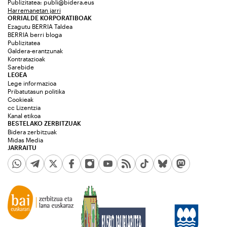
Publizitatea:
publi@bidera.eus
Harremanetan jarri
ORRIALDE KORPORATIBOAK
Ezagutu BERRIA Taldea
BERRIA berri bloga
Publizitatea
Galdera-erantzunak
Kontratazioak
Sarebide
LEGEA
Lege informazioa
Pribatutasun politika
Cookieak
cc Lizentzia
Kanal etikoa
BESTELAKO ZERBITZUAK
Bidera zerbitzuak
Midas Media
JARRAITU