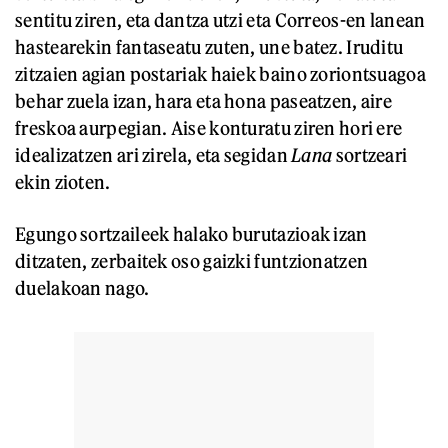
sentitu ziren, eta dantza utzi eta Correos-en lanean
hastearekin fantaseatu zuten, une batez. Iruditu
zitzaien agian postariak haiek baino zoriontsuagoa
behar zuela izan, hara eta hona paseatzen, aire
freskoa aurpegian. Aise konturatu ziren hori ere
idealizatzen ari zirela, eta segidan
Lana
sortzeari
ekin zioten.
Egungo sortzaileek halako burutazioak izan
ditzaten, zerbaitek oso gaizki funtzionatzen
duelakoan nago.