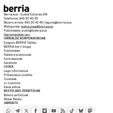
Berria.eus - Euskal Editorea SM
Telefonoa: 943 30 40 30
Bezero arreta: 943 30 43 45 | laguna@berria.eus
Webgunea:
webgunea@berria.eus
Publizitatea:
publi@bidera.eus
Harremanetan jarri
ORRIALDE KORPORATIBOAK
Ezagutu BERRIA Taldea
BERRIA berri bloga
Publizitatea
Galdera-erantzunak
Kontratazioak
Sarebide
LEGEA
Lege informazioa
Pribatutasun politika
Cookieak
cc Lizentzia
Kanal etikoa
BESTELAKO ZERBITZUAK
Bidera zerbitzuak
Midas Media
JARRAITU