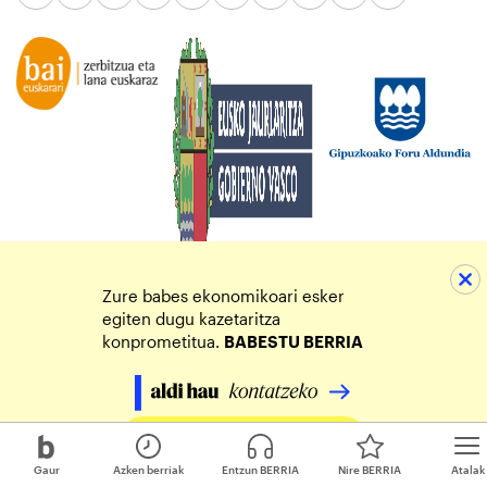
Zure babes ekonomikoari esker
egiten dugu kazetaritza
konprometitua.
BABESTU BERRIA
Egin zure ekarpena
Gaur
Azken berriak
Entzun BERRIA
Nire BERRIA
Atalak