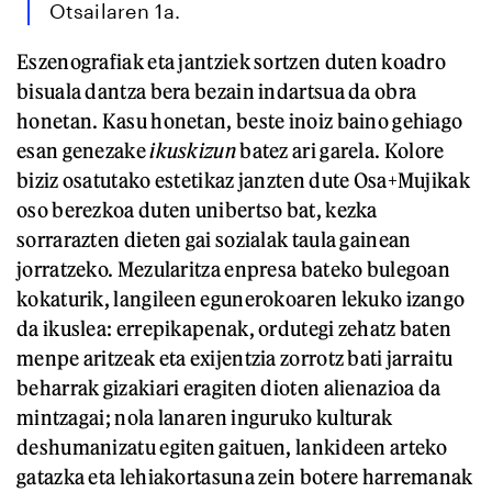
Otsailaren 1a.
Eszenografiak eta jantziek sortzen duten koadro
bisuala dantza bera bezain indartsua da obra
honetan. Kasu honetan, beste inoiz baino gehiago
esan genezake
ikuskizun
batez ari garela. Kolore
biziz osatutako estetikaz janzten dute Osa+Mujikak
oso berezkoa duten unibertso bat, kezka
sorrarazten dieten gai sozialak taula gainean
jorratzeko. Mezularitza enpresa bateko bulegoan
kokaturik, langileen egunerokoaren lekuko izango
da ikuslea: errepikapenak, ordutegi zehatz baten
menpe aritzeak eta exijentzia zorrotz bati jarraitu
beharrak gizakiari eragiten dioten alienazioa da
mintzagai; nola lanaren inguruko kulturak
deshumanizatu egiten gaituen, lankideen arteko
gatazka eta lehiakortasuna zein botere harremanak