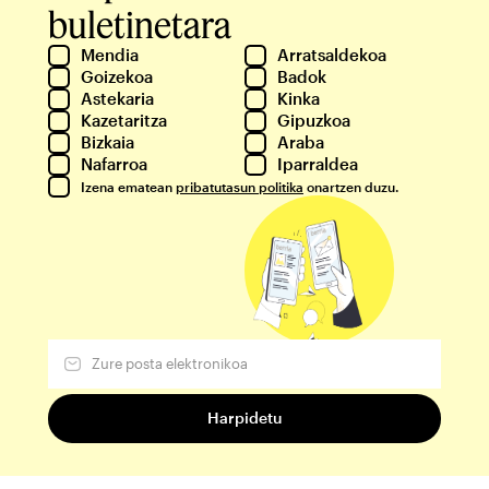
buletinetara
Mendia
Arratsaldekoa
Goizekoa
Badok
Astekaria
Kinka
Kazetaritza
Gipuzkoa
Bizkaia
Araba
Nafarroa
Iparraldea
Izena ematean
pribatutasun politika
onartzen duzu.