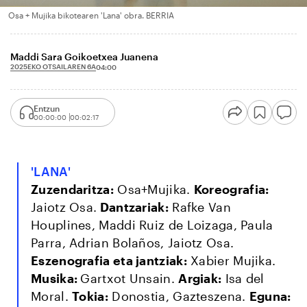
Osa + Mujika bikotearen 'Lana' obra. BERRIA
Maddi Sara Goikoetxea Juanena
2025EKO OTSAILAREN 6A
04:00
Entzun
00:00:00
00:02:17
'LANA'
Zuzendaritza:
Osa+Mujika.
Koreografia:
Jaiotz Osa.
Dantzariak:
Rafke Van
Houplines, Maddi Ruiz de Loizaga, Paula
Parra, Adrian Bolaños, Jaiotz Osa.
Eszenografia eta jantziak:
Xabier Mujika.
Musika:
Gartxot Unsain.
Argiak:
Isa del
Moral.
Tokia:
Donostia, Gazteszena.
Eguna: