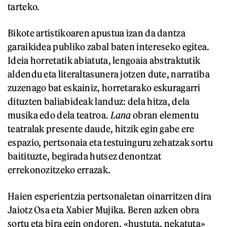
tarteko.
Bikote artistikoaren apustua izan da dantza
garaikidea publiko zabal baten intereseko egitea.
Ideia horretatik abiatuta, lengoaia abstraktutik
aldendu eta literaltasunera jotzen dute, narratiba
zuzenago bat eskainiz, horretarako eskuragarri
dituzten baliabideak landuz: dela hitza, dela
musika edo dela teatroa.
Lana
obran elementu
teatralak presente daude, hitzik egin gabe ere
espazio, pertsonaia eta testuinguru zehatzak sortu
baitituzte, begirada hutsez denontzat
errekonozitzeko errazak.
Haien esperientzia pertsonaletan oinarritzen dira
Jaiotz Osa eta Xabier Mujika. Beren azken obra
sortu eta bira egin ondoren, «hustuta, nekatuta»