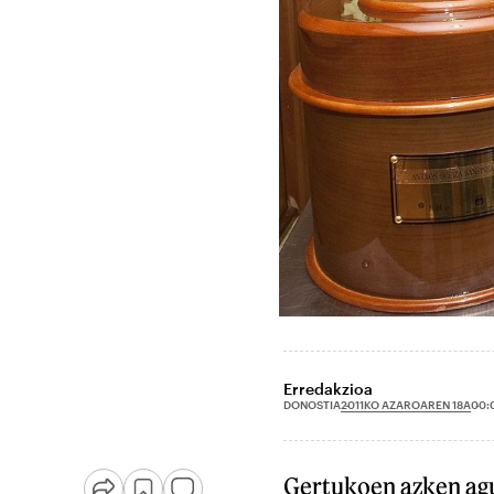
Erredakzioa
2011KO AZAROAREN 18A
DONOSTIA
00:
Gertukoen azken agu