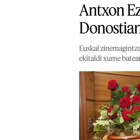
Antxon Ez
Donostia
Euskal zinemagintza
ekitaldi xume batea