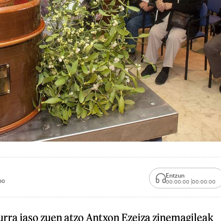
Entzun
00
00:00:00
00:00:00
rra jaso zuen atzo Antxon Ezeiza zinemagileak