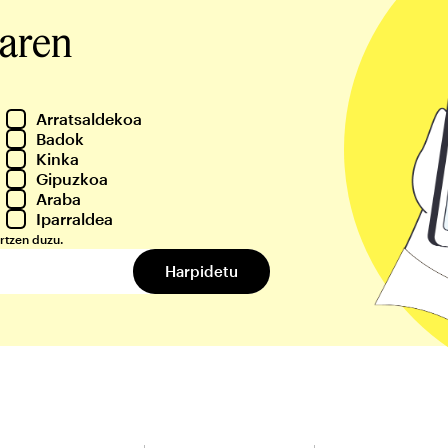
iaren
Arratsaldekoa
Badok
Kinka
Gipuzkoa
Araba
Iparraldea
rtzen duzu.