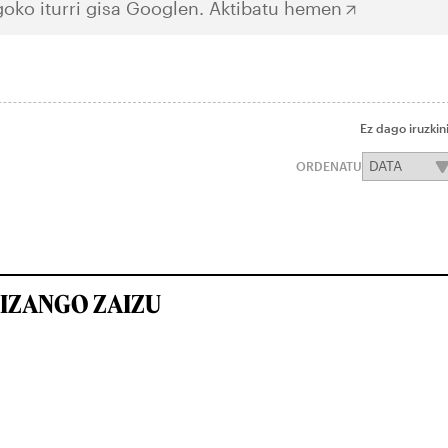
oko iturri gisa Googlen.
Aktibatu hemen
Ez dago iruzkin
ORDENATU
IZANGO ZAIZU