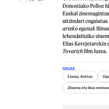
Donostiako Polloe h
Euskal zinemagintza
aitzindari engaiatua 
arteko egunak
filma
lehendabiziko zinem
Elias Kerejetarekin
Tovarich
film luzea.
GAIAK
Ezeiza, Antton
Gip
Zinema eta ikus-entzun