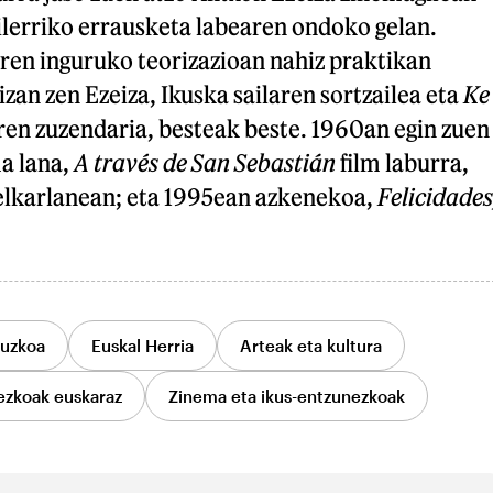
ilerriko errausketa labearen ondoko gelan.
ren inguruko teorizazioan nahiz praktikan
izan zen Ezeiza, Ikuska sailaren sortzailea eta
Ke
ren zuzendaria, besteak beste. 1960an egin zuen
a lana,
A través de San Sebastián
film laburra,
 elkarlanean; eta 1995ean azkenekoa,
Felicidades
uzkoa
Euskal Herria
Arteak eta kultura
ezkoak euskaraz
Zinema eta ikus-entzunezkoak