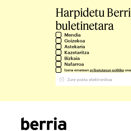
Harpidetu Berr
buletinetara
Mendia
Goizekoa
Astekaria
Kazetaritza
Bizkaia
Nafarroa
Izena ematean
pribatutasun politika
ona