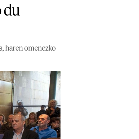
o du
ra, haren omenezko