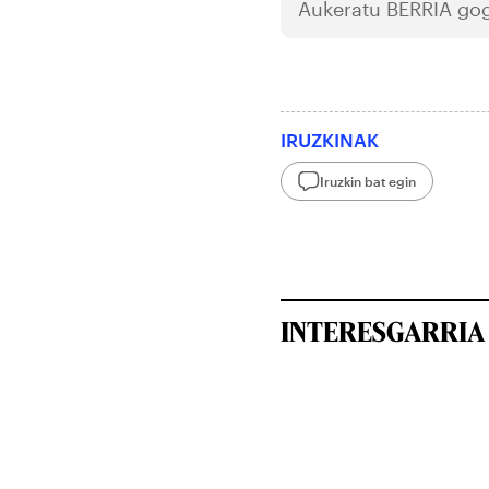
Aukeratu
BERRIA
gog
IRUZKINAK
Iruzkin bat egin
INTERESGARRIA 