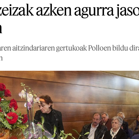
eizak azken agurra jas
n
ren aitzindariaren gertukoak Polloen bildu di
n