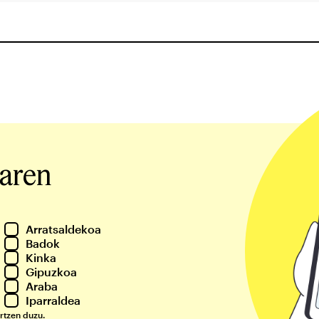
iaren
Arratsaldekoa
Badok
Kinka
Gipuzkoa
Araba
Iparraldea
rtzen duzu.