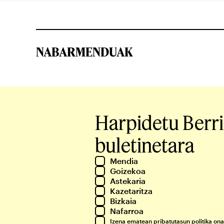
NABARMENDUAK
Harpidetu Berr
buletinetara
Mendia
Goizekoa
Astekaria
Kazetaritza
Bizkaia
Nafarroa
Izena ematean
pribatutasun politika
ona