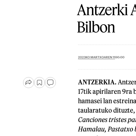
Antzerki 
Bilbon
2023KO MARTXOAREN 11
00:00
ANTZERKIA.
Antzer
17tik apirilaren 9ra 
hamasei lan estreina
taularatuko dituzte,
Canciones tristes pa
Hamalau, Pastatxo b