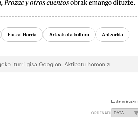
a, Prozac y otros cuentos
obrak emango dituzte.
Euskal Herria
Arteak eta kultura
Antzerkia
oko iturri gisa Googlen.
Aktibatu hemen
Ez dago iruzkin
ORDENATU