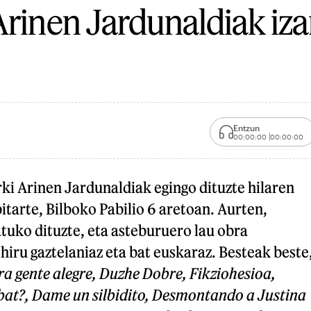
Arinen Jardunaldiak iza
Entzun
00:00:00
00:00:00
ki Arinen Jardunaldiak egingo dituzte hilaren
bitarte, Bilboko Pabilio 6 aretoan. Aurten,
tuko dituzte, eta asteburuero lau obra
 hiru gaztelaniaz eta bat euskaraz. Besteak beste
ra gente alegre, Duzhe Dobre, Fikziohesioa,
at?, Dame un silbidito, Desmontando a Justina