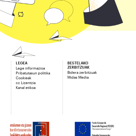
LEGEA
BESTELAKO
ZERBITZUAK
Lege informazioa
Bidera zerbitzuak
Pribatutasun politika
Midas Media
Cookieak
cc Lizentzia
Kanal etikoa