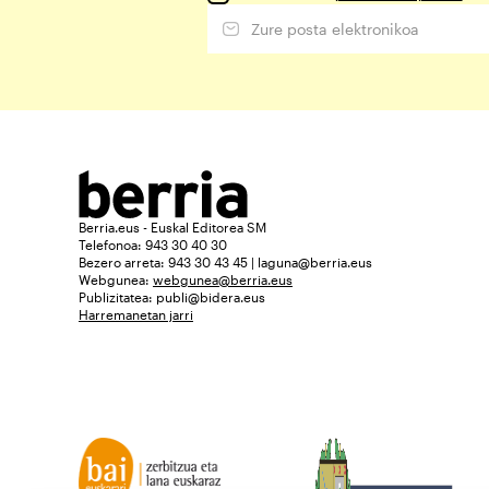
Berria.eus - Euskal Editorea SM
Telefonoa: 943 30 40 30
Bezero arreta: 943 30 43 45 | laguna@berria.eus
Webgunea:
webgunea@berria.eus
Publizitatea:
publi@bidera.eus
Harremanetan jarri