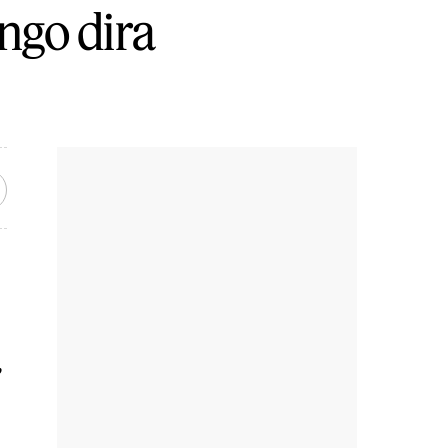
ngo dira
,