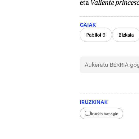
eta
Valiente princes
GAIAK
Pabiloi 6
Bizkaia
Aukeratu
BERRIA
gog
IRUZKINAK
Iruzkin bat egin