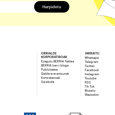
ORRIALDE
JARRAITU
KORPORATIBOAK
Whatsapp
Ezagutu BERRIA Taldea
Telegram
BERRIA berri bloga
Twitter
Publizitatea
Facebook
Galdera-erantzunak
Instagram
Kontratazioak
Youtube
Sarebide
RSS
Tik Tok
Bluesky
Mastodon