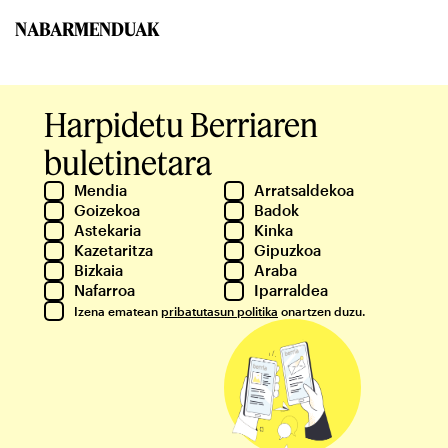
NABARMENDUAK
Harpidetu Berriaren
buletinetara
Mendia
Arratsaldekoa
Goizekoa
Badok
Astekaria
Kinka
Kazetaritza
Gipuzkoa
Bizkaia
Araba
Nafarroa
Iparraldea
Izena ematean
pribatutasun politika
onartzen duzu.