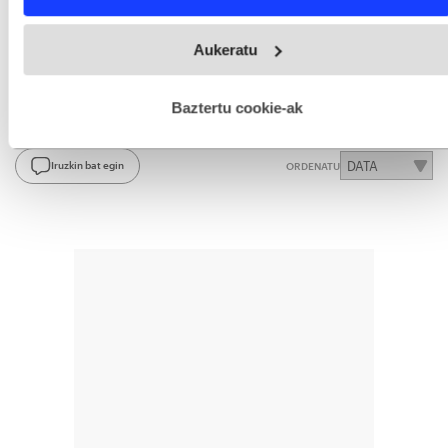
Aukeratu
BERRIA
gogoko iturri gisa Googlen.
Webgune honek cookie propioak eta hirugarrenen cookie-
Aktibatu hemen
Aukeratu
fitxategiak erabiltzen ditu. Zure esperientzia eta zerbitzuak
hobetzeko asmoz, cookie teknologiaz baliatzen gara. Ohar
hau onartuz gero, teknologia hori erabiltzeko baimen
esplizitua ematen diguzu.
Gehiago irakurri
Baztertu cookie-ak
IRUZKINAK
Ez dago iruzkinik
Iruzkin bat egin
ORDENATU