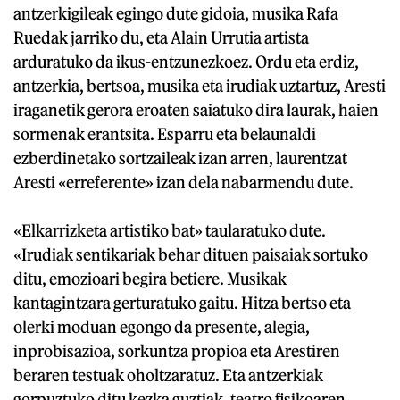
antzerkigileak egingo dute gidoia, musika Rafa
Ruedak jarriko du, eta Alain Urrutia artista
arduratuko da ikus-entzunezkoez. Ordu eta erdiz,
antzerkia, bertsoa, musika eta irudiak uztartuz, Aresti
iraganetik gerora eroaten saiatuko dira laurak, haien
sormenak erantsita. Esparru eta belaunaldi
ezberdinetako sortzaileak izan arren, laurentzat
Aresti «erreferente» izan dela nabarmendu dute.
«Elkarrizketa artistiko bat» taularatuko dute.
«Irudiak sentikariak behar dituen paisaiak sortuko
ditu, emozioari begira betiere. Musikak
kantagintzara gerturatuko gaitu. Hitza bertso eta
olerki moduan egongo da presente, alegia,
inprobisazioa, sorkuntza propioa eta Arestiren
beraren testuak oholtzaratuz. Eta antzerkiak
gorpuztuko ditu kezka guztiak, teatro fisikoaren