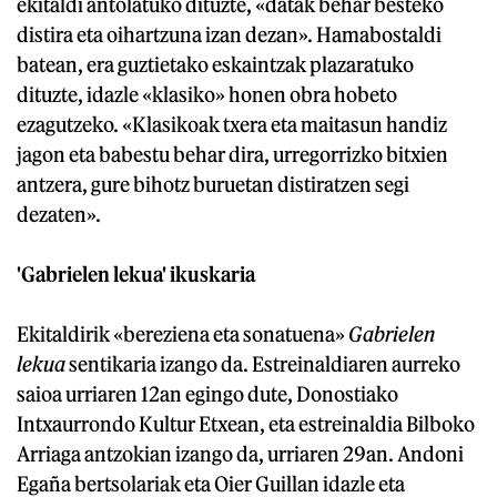
ekitaldi antolatuko dituzte, «datak behar besteko
distira eta oihartzuna izan dezan». Hamabostaldi
batean, era guztietako eskaintzak plazaratuko
dituzte, idazle «klasiko» honen obra hobeto
ezagutzeko. «Klasikoak txera eta maitasun handiz
jagon eta babestu behar dira, urregorrizko bitxien
antzera, gure bihotz buruetan distiratzen segi
dezaten».
'Gabrielen lekua' ikuskaria
Ekitaldirik «bereziena eta sonatuena»
Gabrielen
lekua
sentikaria izango da. Estreinaldiaren aurreko
saioa urriaren 12an egingo dute, Donostiako
Intxaurrondo Kultur Etxean, eta estreinaldia Bilboko
Arriaga antzokian izango da, urriaren 29an. Andoni
Egaña bertsolariak eta Oier Guillan idazle eta