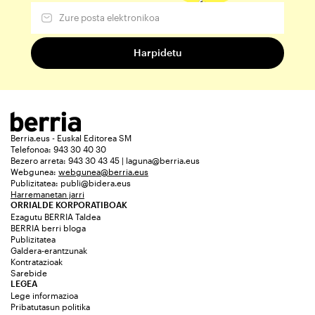
Berria.eus - Euskal Editorea SM
Telefonoa: 943 30 40 30
Bezero arreta: 943 30 43 45 | laguna@berria.eus
Webgunea:
webgunea@berria.eus
Publizitatea:
publi@bidera.eus
Harremanetan jarri
ORRIALDE KORPORATIBOAK
Ezagutu BERRIA Taldea
BERRIA berri bloga
Publizitatea
Galdera-erantzunak
Kontratazioak
Sarebide
LEGEA
Lege informazioa
Pribatutasun politika