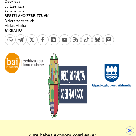
Cookieak
cc Lizentzia
Kanal etikoa
BESTELAKO ZERBITZUAK
Bidera zerbitzuak
Midas Media
JARRAITU
Zure babes ekonomikoari esker