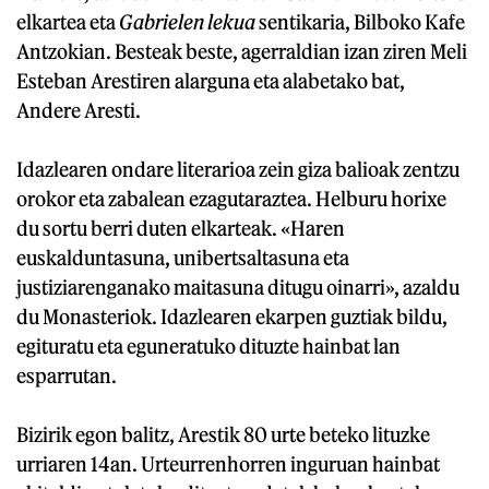
elkartea eta
Gabrielen lekua
sentikaria, Bilboko Kafe
Antzokian. Besteak beste, agerraldian izan ziren Meli
Esteban Arestiren alarguna eta alabetako bat,
Andere Aresti.
Idazlearen ondare literarioa zein giza balioak zentzu
orokor eta zabalean ezagutaraztea. Helburu horixe
du sortu berri duten elkarteak. «Haren
euskalduntasuna, unibertsaltasuna eta
justiziarenganako maitasuna ditugu oinarri», azaldu
du Monasteriok. Idazlearen ekarpen guztiak bildu,
egituratu eta eguneratuko dituzte hainbat lan
esparrutan.
Bizirik egon balitz, Arestik 80 urte beteko lituzke
urriaren 14an. Urteurrenhorren inguruan hainbat