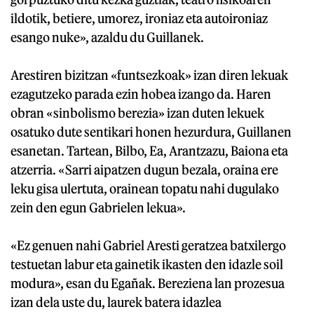
ildotik, betiere, umorez, ironiaz eta autoironiaz
esango nuke», azaldu du Guillanek.
Arestiren bizitzan «funtsezkoak» izan diren lekuak
ezagutzeko parada ezin hobea izango da. Haren
obran «sinbolismo berezia» izan duten lekuek
osatuko dute sentikari honen hezurdura, Guillanen
esanetan. Tartean, Bilbo, Ea, Arantzazu, Baiona eta
atzerria. «Sarri aipatzen dugun bezala, oraina ere
leku gisa ulertuta, orainean topatu nahi dugulako
zein den egun Gabrielen lekua».
«Ez genuen nahi Gabriel Aresti geratzea batxilergo
testuetan labur eta gainetik ikasten den idazle soil
modura», esan du Egañak. Bereziena lan prozesua
izan dela uste du, laurek batera idazlea