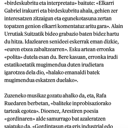
«birdeskubritu eta interpretatu» baitute: «Elkarri
Gabriel irakurri eta birdeskubritu ahala, gehien zer
interesatzen zitzaigun eta egunekotasuna zertan
topatzen genion elkarri komentatuz aritu gara». Alain
Urrutiak Suitzatik bideo grabazio baten bidez hartu
du hitza. Idazlearen senideei eskerrak eman dizkie,
«euren etxea zabaltzearren». Esku artean erronka
«polita» dutela esan du. Bere kasuan, erronka irudi
estatikoetatik mugimendua duten irudietara
igarotzea dela dio, «halako emanaldi batek
mugimendua eskatzen duelako».
Zuzeneko musikaz gozatu ahalko da, eta, Rafa
Ruedaren berbetan, «baliteke inprobisaziorako
tarteak egotea». Dioenez, Arestiren poesia
«gordinaren» alde samurrago bat azaleratzen
saiatuko da. «Gordintasun eta gris industrial edo