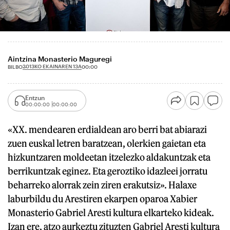
Aintzina Monasterio Maguregi
2013KO EKAINAREN 13A
BILBO
00:00
Entzun
00:00:00
00:00:00
«XX. mendearen erdialdean aro berri bat abiarazi
zuen euskal letren baratzean, olerkien gaietan eta
hizkuntzaren moldeetan itzelezko aldakuntzak eta
berrikuntzak eginez. Eta geroztiko idazleei jorratu
beharreko alorrak zein ziren erakutsiz». Halaxe
laburbildu du Arestiren ekarpen oparoa Xabier
Monasterio Gabriel Aresti kultura elkarteko kideak.
Izan ere, atzo aurkeztu zituzten Gabriel Aresti kultura