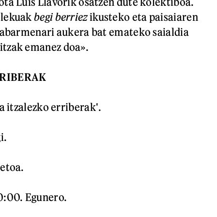
ta Luis Llavorik osatzen dute kolektiboa.
 lekuak
begi berriez
ikusteko eta paisaiaren
nabarmenari aukera bat emateko saialdia
itzak emanez doa».
RRIBERAK
a itzalezko erriberak'.
i.
etoa.
0:00. Egunero.