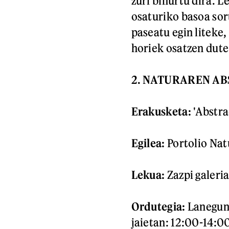
zuri bihurtu dira. L
osaturiko basoa sor
paseatu egin liteke,
horiek osatzen dute
2. NATURAREN A
Erakusketa:
'Abstra
Egilea:
Portolio Nat
Lekua:
Zazpi galeria
Ordutegia:
Lanegun
jaietan: 12:00-14:0