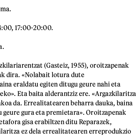
ma.
:00, 17:00-20:00.
a.
zkilariarentzat (Gasteiz, 1955), oroitzapenak
k dira. «Nolabait lotura dute
aina eraldatu egiten ditugu geure nahi eta
ko». Eta baita alderantziz ere. «Argazkilaritz
koa da. Errealitatearen beharra dauka, baina
u geure gura eta premietara». Oroitzapenak
etafora gisa erabiltzen ditu Reparazek,
laritza ez dela errealitatearen erreprodukzio