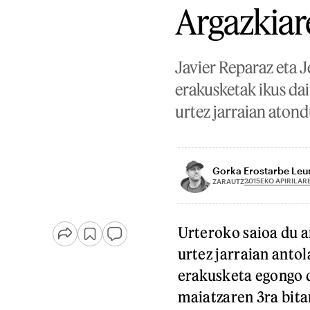
Argazkiar
Javier Reparaz eta J
erakusketak ikus da
urtez jarraian aton
Gorka Erostarbe Le
2015EKO APIRILAR
ZARAUTZ
Urteroko saioa du a
urtez jarraian anto
erakusketa egongo d
maiatzaren 3ra bita