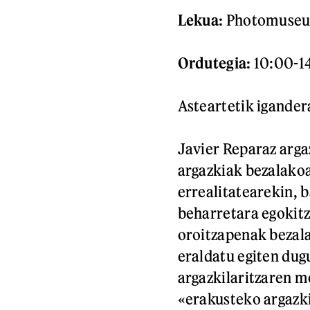
Lekua:
Photomuseu
Ordutegia:
10:00-14
Asteartetik igander
Javier Reparaz arga
argazkiak bezalakoa
errealitatearekin, b
beharretara egokitze
oroitzapenak bezala
eraldatu egiten dug
argazkilaritzaren m
«erakusteko argazki