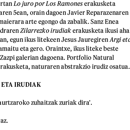
rtan
Lo juro por Los Ramones
erakusketa
aren 5ean, orain dagoen Javier Reparazenaren
amaierara arte egongo da zabalik. Sanz Enea
adraren
Zilarrezko irudiak
erakusketa ikusi aha
ean, egun ikus litekeen Jesus Jauregiren
Argi et
amaitu eta gero. Oraintxe, ikus liteke beste
 Zazpi galerian dagoena. Portfolio Natural
rakusketa, naturaren abstrakzio irudiz osatua.
 ETA IRUDIAK
aurtzaroko zuhaitzak zuriak dira'.
az.