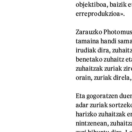
objektiboa, baizik 
erreprodukzioa».
Zarauzko Photomuse
tamaina handi sama
irudiak dira, zuhait
benetako zuhaitz et
zuhaitzak zuriak zir
orain, zuriak direla
Eta gogoratzen duen
adar zuriak sortzek
harizko zuhaitzak er
nintzenean, zuhaitz