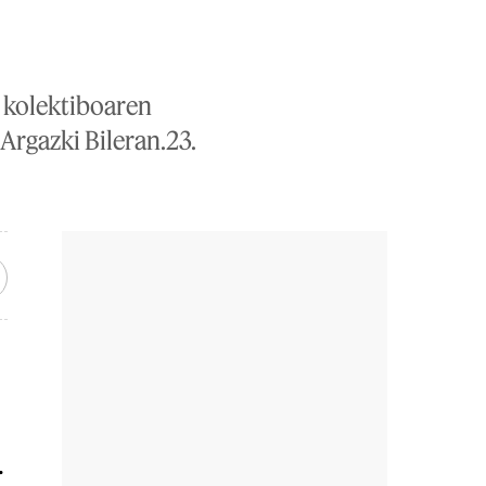
l kolektiboaren
rgazki Bileran.23.
.