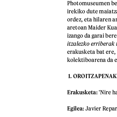
Photomuseumen be
irekiko dute maiatz
ordez, eta hilaren 
aretoan Maider Ku
izango da garai ber
itzalezko erriberak
erakusketa bat ere,
kolektiboarena da e
1. OROITZAPENAK
Erakusketa:
'Nire h
Egilea:
Javier Repar