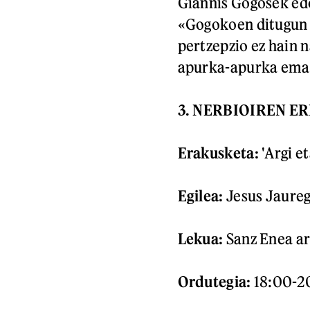
Giannis Gogosek edo
«Gogokoen ditugun
pertzepzio ez hain 
apurka-apurka ema
3. NERBIOIREN E
Erakusketa:
'Argi et
Egilea:
Jesus Jaureg
Lekua:
Sanz Enea ar
Ordutegia:
18:00-2