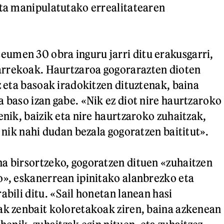
eta manipulatutako errealitatearen
umen 30 obra inguru jarri ditu erakusgarri,
rrekoak. Haurtzaroa gogorarazten dioten
z eta basoak iradokitzen dituztenak, baina
a baso izan gabe. «Nik ez diot nire haurtzaroko
enik, baizik eta nire haurtzaroko zuhaitzak,
, nik nahi dudan bezala gogoratzen baititut».
a birsortzeko, gogoratzen dituen «zuhaitzen
o», eskanerrean ipinitako alanbrezko eta
abili ditu. «Sail honetan lanean hasi
ak zenbait koloretakoak ziren, baina azkenean