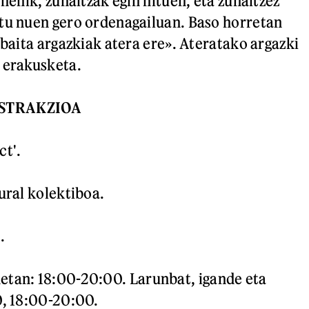
ehenik, zuhaitzak egin nituen, eta zuhaitzez
tu nuen gero ordenagailuan. Baso horretan
 baita argazkiak atera ere». Ateratako argazki
 erakusketa.
BSTRAKZIOA
ct'.
ural kolektiboa.
.
etan: 18:00-20:00. Larunbat, igande eta
0, 18:00-20:00.