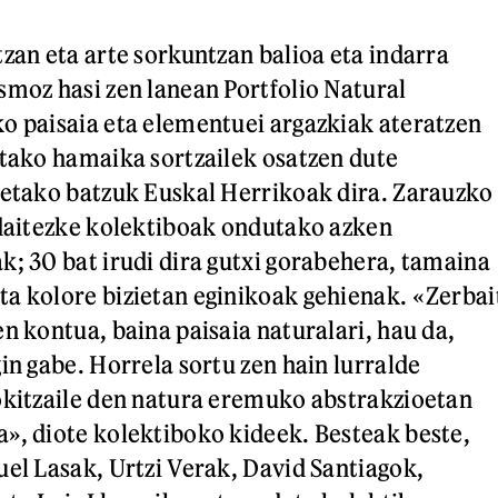
tzan eta arte sorkuntzan balioa eta indarra
smoz hasi zen lanean Portfolio Natural
o paisaia eta elementuei argazkiak ateratzen
utako hamaika sortzailek osatzen dute
ietako batzuk Euskal Herrikoak dira. Zarauzko
 daitezke kolektiboak ondutako azken
k; 30 bat irudi dira gutxi gorabehera, tamaina
a kolore bizietan eginikoak gehienak. «Zerbai
n kontua, baina paisaia naturalari, hau da,
in gabe. Horrela sortu zen hain lurralde
okitzaile den natura eremuko abstrakzioetan
», diote kolektiboko kideek. Besteak beste,
uel Lasak, Urtzi Verak, David Santiagok,