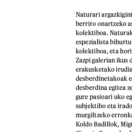
Naturari argazkigin
berriro onartzeko a
kolektiboa. Naturak
espezialista bihurt
kolektiboa, eta hor
Zazpi galerian ikus
erakusketako irudia
desberdinetakoak et
desberdina egitea ze
gure pasioari uko eg
subjektibo eta irad
murgiltzeko erronka
Koldo Badillok, Mig