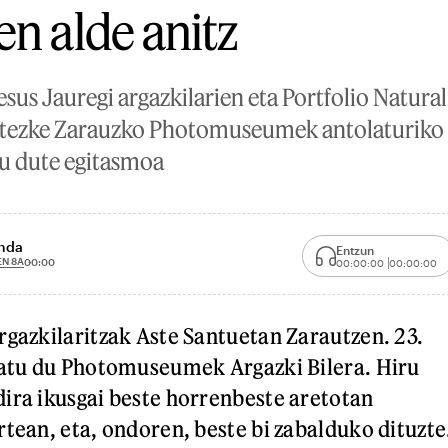
en alde anitz
esus Jauregi argazkilarien eta Portfolio Natura
itezke Zarauzko Photomuseumek antolaturiko A
du dute egitasmoa
unda
Entzun
EN 8A
00:00
00:00:00
00:00:00
rgazkilaritzak Aste Santuetan Zarautzen. 23.
latu du Photomuseumek Argazki Bilera. Hiru
ira ikusgai beste horrenbeste aretotan
rtean, eta, ondoren, beste bi zabalduko dituzte