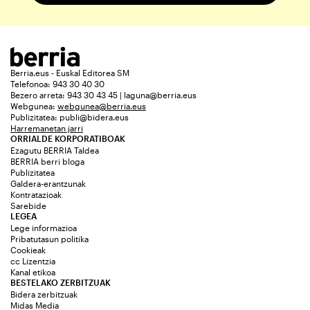
Berria.eus - Euskal Editorea SM
Telefonoa: 943 30 40 30
Bezero arreta: 943 30 43 45 | laguna@berria.eus
Webgunea:
webgunea@berria.eus
Publizitatea:
publi@bidera.eus
Harremanetan jarri
ORRIALDE KORPORATIBOAK
Ezagutu BERRIA Taldea
BERRIA berri bloga
Publizitatea
Galdera-erantzunak
Kontratazioak
Sarebide
LEGEA
Lege informazioa
Pribatutasun politika
Cookieak
cc Lizentzia
Kanal etikoa
BESTELAKO ZERBITZUAK
Bidera zerbitzuak
Midas Media