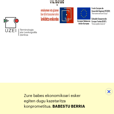
Zure babes ekonomikoari esker
egiten dugu kazetaritza
konprometitua.
BABESTU BERRIA