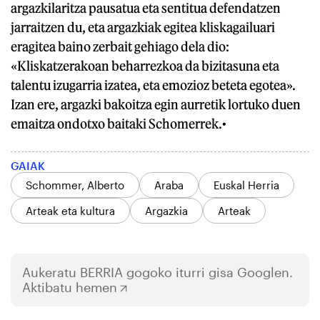
argazkilaritza pausatua eta sentitua defendatzen
jarraitzen du, eta argazkiak egitea kliskagailuari
eragitea baino zerbait gehiago dela dio:
«Kliskatzerakoan beharrezkoa da bizitasuna eta
talentu izugarria izatea, eta emozioz beteta egotea».
Izan ere, argazki bakoitza egin aurretik lortuko duen
emaitza ondotxo baitaki Schomerrek.
•
GAIAK
Schommer, Alberto
Araba
Euskal Herria
Arteak eta kultura
Argazkia
Arteak
Aukeratu
BERRIA
gogoko iturri gisa Googlen.
Aktibatu hemen