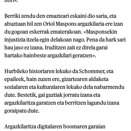
Berriki zendu den emazteari eskaini dio saria, eta
abuztuan hil zen Oriol Maspons argazkilaria ere izan
du gogoan eskerrak ematerakoan. «Masponsekin
injustizia itzela egin delakoan nago. Pena da hark sari
hau jaso ez izana. Iruditzen zait ez direla garai
hartako hainbeste argazkilari geratzen».
Hurbileko historiaren lekuko da Schommer, eta
epaileek, hain zuzen ere, gizartearen aldaketa
sozialaren eta kulturalaren lekuko dela nabarmendu
dute. Bestetik, gai guztiak jorratu izana eta
argazkilaritza garatzen eta berritzen lagundu izana
goraipatu dute.
Argazkilaritza digitalaren boomaren garaian