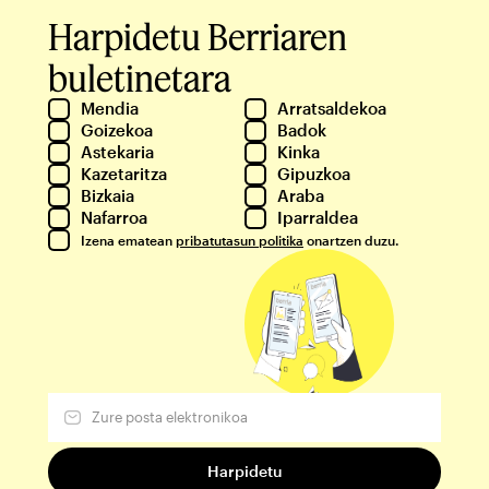
Harpidetu Berriaren
buletinetara
Mendia
Arratsaldekoa
Goizekoa
Badok
Astekaria
Kinka
Kazetaritza
Gipuzkoa
Bizkaia
Araba
Nafarroa
Iparraldea
Izena ematean
pribatutasun politika
onartzen duzu.