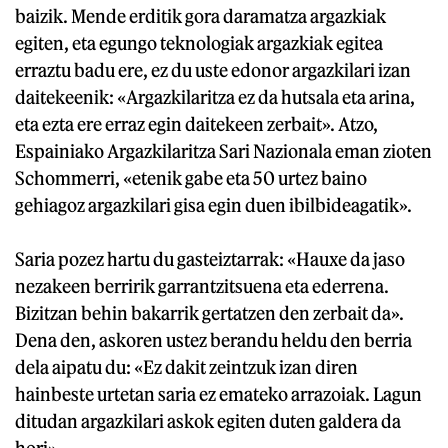
baizik. Mende erditik gora daramatza argazkiak
egiten, eta egungo teknologiak argazkiak egitea
erraztu badu ere, ez du uste edonor argazkilari izan
daitekeenik: «Argazkilaritza ez da hutsala eta arina,
eta ezta ere erraz egin daitekeen zerbait». Atzo,
Espainiako Argazkilaritza Sari Nazionala eman zioten
Schommerri, «etenik gabe eta 50 urtez baino
gehiagoz argazkilari gisa egin duen ibilbideagatik».
Saria pozez hartu du gasteiztarrak: «Hauxe da jaso
nezakeen berririk garrantzitsuena eta ederrena.
Bizitzan behin bakarrik gertatzen den zerbait da».
Dena den, askoren ustez berandu heldu den berria
dela aipatu du: «Ez dakit zeintzuk izan diren
hainbeste urtetan saria ez emateko arrazoiak. Lagun
ditudan argazkilari askok egiten duten galdera da
hori».