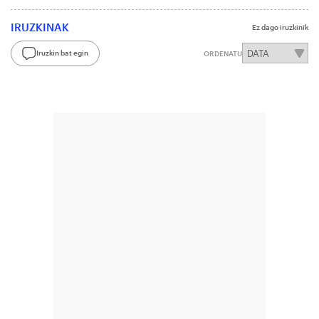
IRUZKINAK
Ez dago iruzkinik
Iruzkin bat egin
ORDENATU