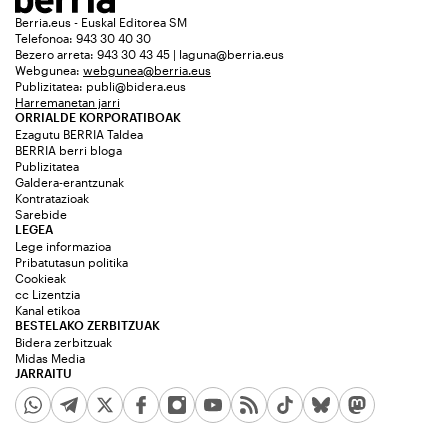
Berria.eus - Euskal Editorea SM
Telefonoa: 943 30 40 30
Bezero arreta: 943 30 43 45 | laguna@berria.eus
Webgunea:
webgunea@berria.eus
Publizitatea:
publi@bidera.eus
Harremanetan jarri
ORRIALDE KORPORATIBOAK
Ezagutu BERRIA Taldea
BERRIA berri bloga
Publizitatea
Galdera-erantzunak
Kontratazioak
Sarebide
LEGEA
Lege informazioa
Pribatutasun politika
Cookieak
cc Lizentzia
Kanal etikoa
BESTELAKO ZERBITZUAK
Bidera zerbitzuak
Midas Media
JARRAITU