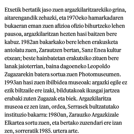
Etxetik bertatik jaso zuen argazkilaritzarekiko grina,
aitarengandik zehazki, eta 1970eko hamarkadaren
bukaeran eman zuen afizioa ofizio bihurtzeko lehen
pausoa, argazkilaritzan hezten hasi baitzen bere
kabuz. 1982an bakarkako bere lehen erakusketa
antolatu zuen, Zarautzen bertan, Sanz Enea kultur
etxean; beste hainbatetan erakutsiko zituen bere
lanak jaioterrian, baina dagoeneko Leopoldo
Zugazarekin batera sortua zuen Photomuseumen.
1993an hasi zuen ibilbidea museoak: argazki egile ez
ezik biltzaile ere izaki, bildutakoak ikusgai jartzea
erabaki zuten Zugazak eta biek. Argazkilaritza
museoa ez zen izan, ordea, Serrasek bultzatutako
instituzio bakarra: 1980an, Zarauzko Argazkizale
Elkartea sortu zuen, eta bertako zuzendari ere izan
zen, sorreratik 1985. urtera arte.