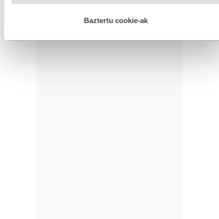
hobetzeko asmoz, cookie teknologiaz baliatzen gara. Ohar
hau onartuz gero, teknologia hori erabiltzeko baimen
esplizitua ematen diguzu.
Gehiago irakurri
Baztertu cookie-ak