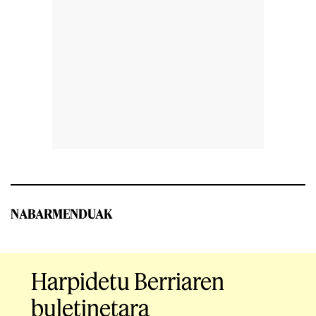
NABARMENDUAK
Harpidetu Berriaren
buletinetara