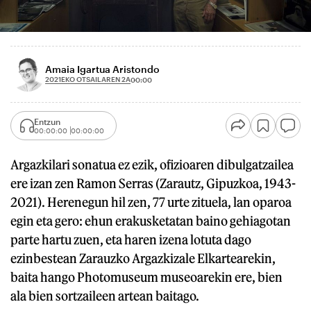
Amaia Igartua Aristondo
2021EKO OTSAILAREN 2A
00:00
Entzun
00:00:00
00:00:00
Argazkilari sonatua ez ezik, ofizioaren dibulgatzailea
ere izan zen Ramon Serras (Zarautz, Gipuzkoa, 1943-
2021). Herenegun hil zen, 77 urte zituela, lan oparoa
egin eta gero: ehun erakusketatan baino gehiagotan
parte hartu zuen, eta haren izena lotuta dago
ezinbestean Zarauzko Argazkizale Elkartearekin,
baita hango Photomuseum museoarekin ere, bien
ala bien sortzaileen artean baitago.