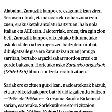
Alabaina, Zarauztik kanpo ere ezagunak izan ziren
Serrasen obrak, eta nazioarteko oihartzuna izan
zuen, erakusketak antolatu baitzituen, hala nola
Italian eta AEBetan. Jaioterriak, ordea, tira egin zion
beti, Zarauztik kanpo erakutsitako bildumetako
askok udalerria bera agertzen baitzuten; orobat
dibulgatzaile gisa ere Zarautz izan zuen jomuga
sarritan, bertako argazki zahar mordoa erosi eta
gorde baitzuen. Horietako asko
Zarauzko argazkiak
(1866-1936)
liburua ontzeko erabili zituen.
Sariak ere ez zituen gutxi izan, nazioartekoak batzuk,
eta are bikoiztuak pare bat: bi aldiz gailendu baitzen
—1985 eta 1986an— Erresuma Batuko Birkenead
sarian, esaterako. Sorlekutik ere etorri zitzaion
aitortzarik: 2018an, Kultur Merezimenduaren