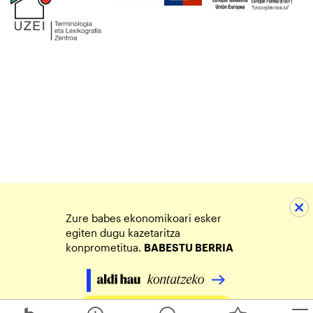
Zure babes ekonomikoari esker
egiten dugu kazetaritza
konprometitua.
BABESTU BERRIA
Egin zure ekarpena