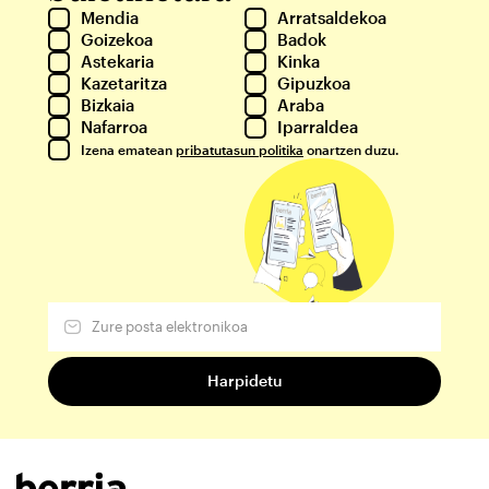
Mendia
Arratsaldekoa
Goizekoa
Badok
Astekaria
Kinka
Kazetaritza
Gipuzkoa
Bizkaia
Araba
Nafarroa
Iparraldea
Izena ematean
pribatutasun politika
onartzen duzu.