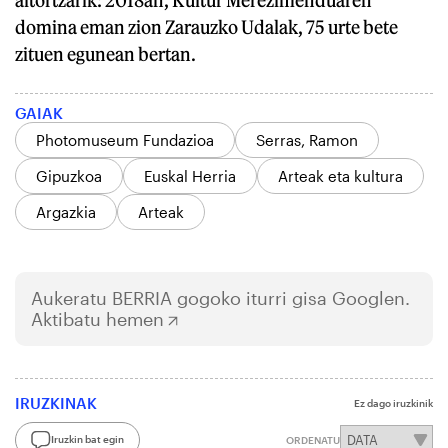
domina eman zion Zarauzko Udalak, 75 urte bete
zituen egunean bertan.
GAIAK
Photomuseum Fundazioa
Serras, Ramon
Gipuzkoa
Euskal Herria
Arteak eta kultura
Argazkia
Arteak
Aukeratu
BERRIA
gogoko iturri gisa Googlen.
Aktibatu hemen
IRUZKINAK
Ez dago iruzkinik
Iruzkin bat egin
ORDENATU