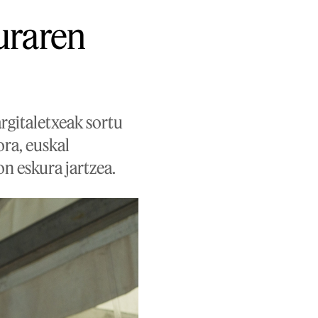
turaren
argitaletxeak sortu
ora, euskal
n eskura jartzea.