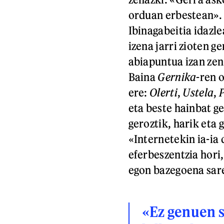
orduan erbestean».
Ibinagabeitia idazle
izena jarri zioten g
abiapuntua izan zen 
Baina
Gernika
-ren 
ere:
Olerti
,
Ustela
,
eta beste hainbat ge
geroztik, harik eta 
«Internetekin ia-ia
eferbeszentzia hori
egon bazegoena sar
«Ez genuen so