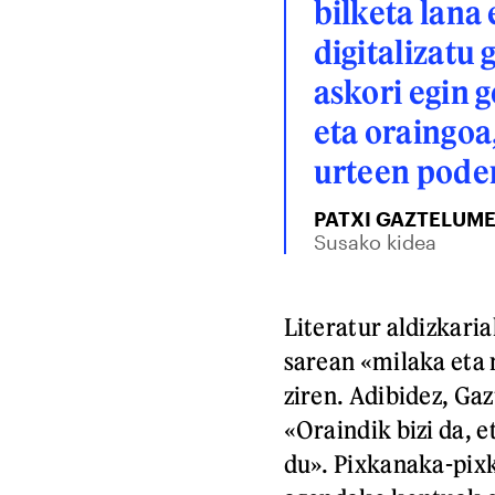
bilketa lana
digitalizatu 
askori egin g
eta oraingoa,
urteen poder
PATXI GAZTELUM
Susako kidea
Literatur aldizkaria
sarean «milaka eta m
ziren. Adibidez, G
«Oraindik bizi da, e
du». Pixkanaka-pixk