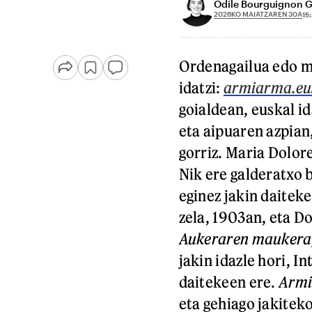
Odile Bourguignon 
2026KO MAIATZAREN 30A
15
Ordenagailua edo mu
idatzi:
armiarma.eu
goialdean, euskal id
eta aipuaren azpian,
gorriz. Maria Dolore
Nik ere galderatxo b
eginez jakin daiteke
zela, 1903an, eta Do
Aukeraren maukera,
jakin idazle hori, 
daitekeen ere.
Arm
eta gehiago jakiteko