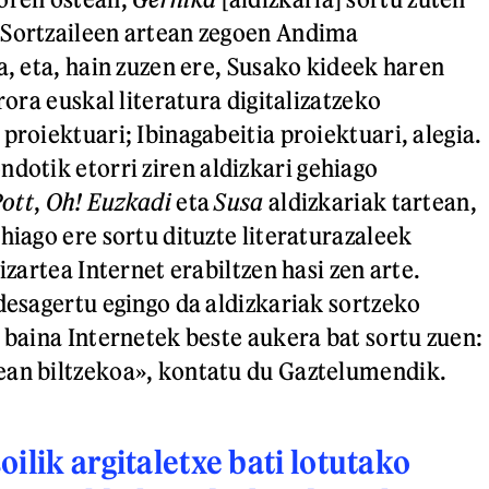
 Sortzaileen artean zegoen Andima
a, eta, hain zuzen ere, Susako kideek haren
erora euskal literatura digitalizatzeko
proiektuari; Ibinagabeitia proiektuari, alegia.
ondotik etorri ziren aldizkari gehiago
Pott
,
Oh! Euzkadi
eta
Susa
aldizkariak tartean,
hiago ere sortu dituzte literaturazaleek
gizartea Internet erabiltzen hasi zen arte.
 desagertu egingo da aldizkariak sortzeko
, baina Internetek beste aukera bat sortu zuen:
ean biltzekoa», kontatu du Gaztelumendik.
ilik argitaletxe bati lotutako