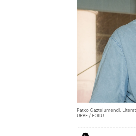
Patxo Gaztelumendi, Literatu
URBE / FOKU