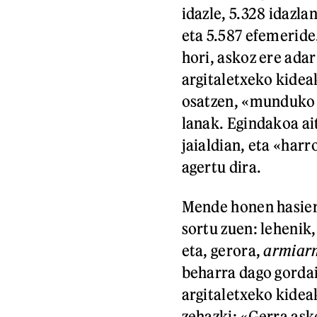
idazle, 5.328 idazla
eta 5.587 efemeride
hori, askoz ere adar
argitaletxeko kideak
osatzen, «munduko t
lanak. Egindakoa ait
jaialdian, eta «har
agertu dira.
Mende honen hasiera
sortu zuen: lehenik
eta, gerora,
armiar
beharra dago gordai
argitaletxeko kidea
zehazki: «Gerra as