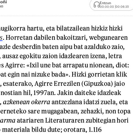
Goñi
Entzun
:45
00:00:00
00:06:35
gikorra hartu, eta bilatzailean hizkiz hizki
s
. Horretan dabilen bakoitzari, webgunearen
azle desberdin baten aipu bat azalduko zaio,
 ausaz egokitu zaion idazlearen izena, letra
s Agirre: «Ixil une bat arrapatu nionean, diot:
at egin nai nizuke bada». Hizki gorrietan klik
, esaterako, Agirre Errezilen (Gipuzkoa) jaio
nostian hil, 1997an. Jakin daiteke idazleak
 azkenean okerra
antzezlana idatzi zuela, eta
Interneteko sare mugagabean, zehazki, non topa
iarma
atariaren Literaturaren zubitegian hori
 materiala bildu dute; orotara, 1.116