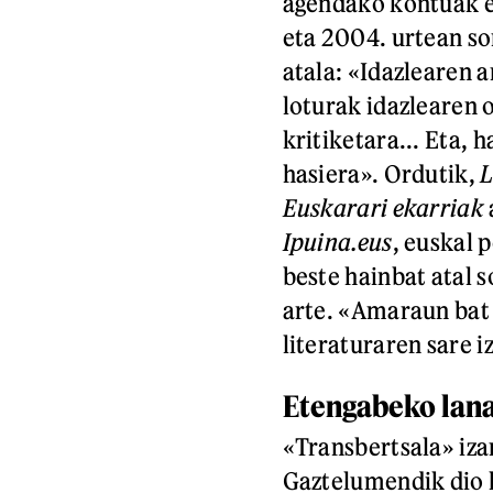
agendako kontuak e
eta 2004. urtean so
atala: «Idazlearen 
loturak idazlearen 
kritiketara... Eta, 
hasiera». Ordutik,
L
Euskarari ekarriak
Ipuina.eus
, euskal 
beste hainbat atal 
arte. «Amaraun bat 
literaturaren sare i
Etengabeko lan
«Transbertsala» izan
Gaztelumendik dio h