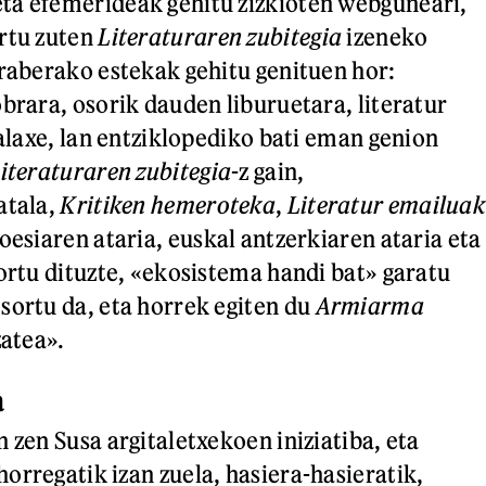
ta efemerideak gehitu zizkioten webguneari,
rtu zuten
Literaturaren zubitegia
izeneko
araberako estekak gehitu genituen hor:
obrara, osorik dauden liburuetara, literatur
halaxe, lan entziklopediko bati eman genion
iteraturaren zubitegia
-z gain,
atala,
Kritiken hemeroteka
,
Literatur emailua
poesiaren ataria, euskal antzerkiaren ataria eta
sortu dituzte, «ekosistema handi bat» garatu
sortu da, eta horrek egiten du
Armiarma
zatea».
a
 zen Susa argitaletxekoen iniziatiba, eta
orregatik izan zuela, hasiera-hasieratik,