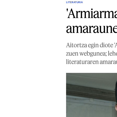
LITERATURIA
'Armiarma'
amaraune
Aitortza egin diote '
zuen webgunea; lehen
literaturaren amara