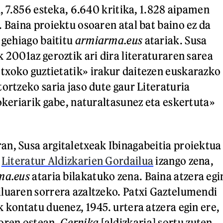
n, 7.856 esteka, 6.640 kritika, 1.828 aipamen
. Baina proiektu osoaren atal bat baino ez da
 gehiago baititu
armiarma.eus
atariak. Susa
 2001az geroztik ari dira literaturaren sarea
xoko guztietatik» irakur daitezen euskarazko
ortzeko saria jaso dute gaur Literaturia
rokeriarik gabe, naturaltasunez eta eskertuta»
n, Susa argitaletxeak Ibinagabeitia proiektua
,
Literatur Aldizkarien Gordailua
izango zena,
ma.eus
ataria bilakatuko zena. Baina atzera egi
luaren sorrera azaltzeko. Patxi Gaztelumendi
k kontatu duenez, 1945. urtera atzera egin ere,
koren ostean,
Gernika
[aldizkaria] sortu zuten