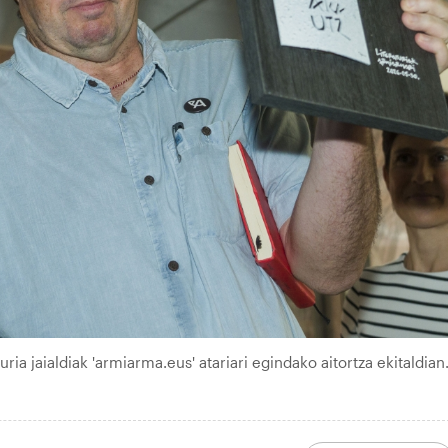
ria jaialdiak 'armiarma.eus' atariari egindako aitortza ekitaldian