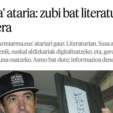
 ataria: zubi bat litera
ra
Armiarma.eus' atariari gaur, Literaturian. Susa 
ik, euskal aldizkariak digitalizatzeko, eta, ger
una osatzeko. Asmo bat dute: informazioa deno