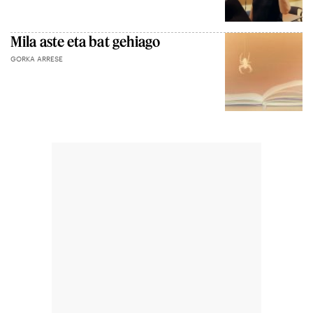
Mila aste eta bat gehiago
GORKA ARRESE