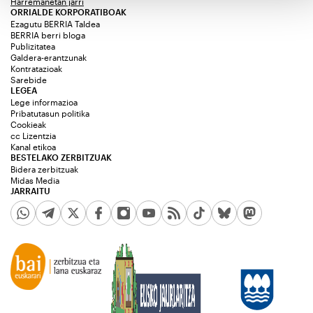
Harremanetan jarri
ORRIALDE KORPORATIBOAK
Ezagutu BERRIA Taldea
BERRIA berri bloga
Publizitatea
Galdera-erantzunak
Kontratazioak
Sarebide
LEGEA
Lege informazioa
Pribatutasun politika
Cookieak
cc Lizentzia
Kanal etikoa
BESTELAKO ZERBITZUAK
Bidera zerbitzuak
Midas Media
JARRAITU