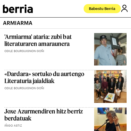
Babestu Berria
ARMIARMA
'Armiarma' ataria: zubi bat
literaturaren amaraunera
ODILE BOURGUIGNON GOÑI
«Dardara» sortuko du aurtengo
Literaturia jaialdiak
ODILE BOURGUIGNON GOÑI
Joxe Azurmendiren hitz berriz
berdatuak
IÑIGO ASTIZ