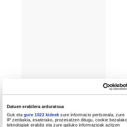
Datuen erabilera arduratsua
Guk eta
gure 1022 kideek
sure informacio pertsonala, zure
IP zenbakia, esaterako, prozesatzen ditugu, cookie bezalak
teknologiak erabiliz eta zure gailuko informazioak azitzen