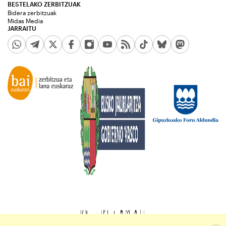
BESTELAKO ZERBITZUAK
Bidera zerbitzuak
Midas Media
JARRAITU