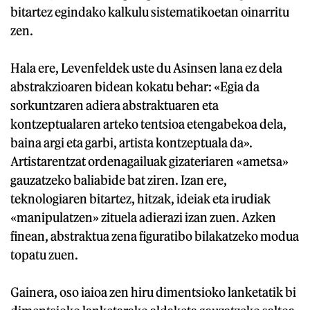
bitartez egindako kalkulu sistematikoetan oinarritu
zen.
Hala ere, Levenfeldek uste du Asinsen lana ez dela
abstrakzioaren bidean kokatu behar: «Egia da
sorkuntzaren adiera abstraktuaren eta
kontzeptualaren arteko tentsioa etengabekoa dela,
baina argi eta garbi, artista kontzeptuala da».
Artistarentzat ordenagailuak gizateriaren «ametsa»
gauzatzeko baliabide bat ziren. Izan ere,
teknologiaren bitartez, hitzak, ideiak eta irudiak
«manipulatzen» zituela adierazi izan zuen. Azken
finean, abstraktua zena figuratibo bilakatzeko modua
topatu zuen.
Gainera, oso iaioa zen hiru dimentsioko lanketatik bi