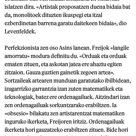
islatzen dira. «Artistak proposatzen duena bidaia bat
da, monolitoek dituzten ikuspegi eta itzal
ezberdinetan barrena garatu daitekeen bidaia», dio
Levenfeldek.
Perfekzionista zen oso Asins lanean. Freijok «langile
amorratu» modura definitu du. «Orduak eta orduak
ematen zituen, eta askotan jatea ere ahaztu egiten
zitzaion. Gauza guztien gainetik zegoen artea».
Sortzaileak artearen munduan garatutako ibilbidean,
izugarrizko garrantzia izan zuten matematikek eta
teknologiak, batez ere ordenagailuek. Aitzindari izan
zen ordenagailuak sorkuntzarako erabiltzen. Ia
«obsesio» bilakatu zen artistarentzat matematiken
inguruko ikerketa, Freijoren iritziz. Ordenagailuak
ikerketa hori gauzatzeko erabiltzen zituen. Bide hori