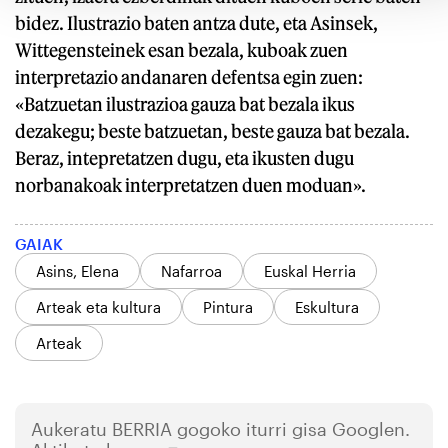
bidez. Ilustrazio baten antza dute, eta Asinsek,
Wittegensteinek esan bezala, kuboak zuen
interpretazio andanaren defentsa egin zuen:
«Batzuetan ilustrazioa gauza bat bezala ikus
dezakegu; beste batzuetan, beste gauza bat bezala.
Beraz, intepretatzen dugu, eta ikusten dugu
norbanakoak interpretatzen duen moduan».
GAIAK
Asins, Elena
Nafarroa
Euskal Herria
Arteak eta kultura
Pintura
Eskultura
Arteak
Aukeratu
BERRIA
gogoko iturri gisa Googlen.