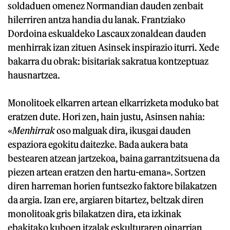
soldaduen omenez Normandian dauden zenbait
hilerriren antza handia du lanak. Frantziako
Dordoina eskualdeko Lascaux zonaldean dauden
menhirrak izan zituen Asinsek inspirazio iturri. Xede
bakarra du obrak: bisitariak sakratua kontzeptuaz
hausnartzea.
Monolitoek elkarren artean elkarrizketa moduko bat
eratzen dute. Hori zen, hain justu, Asinsen nahia:
«
Menhirrak
oso malguak dira, ikusgai dauden
espaziora egokitu daitezke. Bada aukera bata
bestearen atzean jartzekoa, baina garrantzitsuena da
piezen artean eratzen den hartu-emana». Sortzen
diren harreman horien funtsezko faktore bilakatzen
da argia. Izan ere, argiaren bitartez, beltzak diren
monolitoak gris bilakatzen dira, eta izkinak
ebakitako kuboen itzalak eskulturaren oinarrian