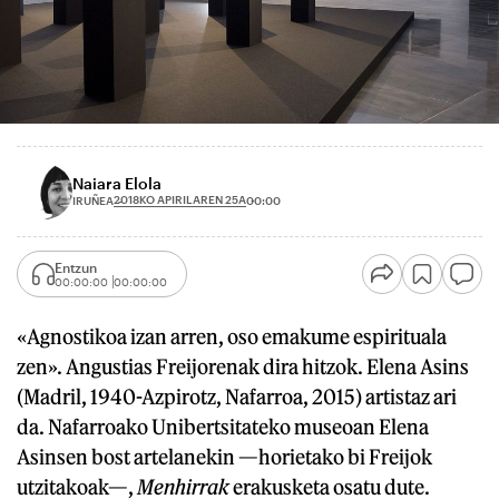
Naiara Elola
2018KO APIRILAREN 25A
IRUÑEA
00:00
Entzun
00:00:00
00:00:00
«Agnostikoa izan arren, oso emakume espirituala
zen». Angustias Freijorenak dira hitzok. Elena Asins
(Madril, 1940-Azpirotz, Nafarroa, 2015) artistaz ari
da. Nafarroako Unibertsitateko museoan Elena
Asinsen bost artelanekin —horietako bi Freijok
utzitakoak—,
Menhirrak
erakusketa osatu dute.