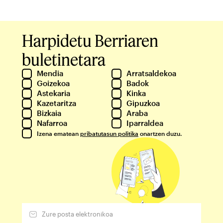
Harpidetu Berriaren
buletinetara
Mendia
Arratsaldekoa
Goizekoa
Badok
Astekaria
Kinka
Kazetaritza
Gipuzkoa
Bizkaia
Araba
Nafarroa
Iparraldea
Izena ematean
pribatutasun politika
onartzen duzu.