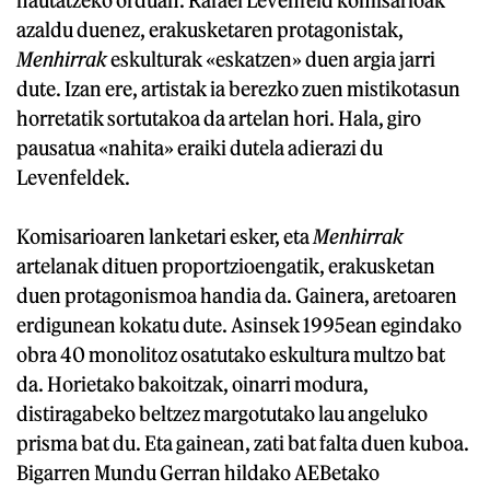
azaldu duenez, erakusketaren protagonistak,
Menhirrak
eskulturak «eskatzen» duen argia jarri
dute. Izan ere, artistak ia berezko zuen mistikotasun
horretatik sortutakoa da artelan hori. Hala, giro
pausatua «nahita» eraiki dutela adierazi du
Levenfeldek.
Komisarioaren lanketari esker, eta
Menhirrak
artelanak dituen proportzioengatik, erakusketan
duen protagonismoa handia da. Gainera, aretoaren
erdigunean kokatu dute. Asinsek 1995ean egindako
obra 40 monolitoz osatutako eskultura multzo bat
da. Horietako bakoitzak, oinarri modura,
distiragabeko beltzez margotutako lau angeluko
prisma bat du. Eta gainean, zati bat falta duen kuboa.
Bigarren Mundu Gerran hildako AEBetako