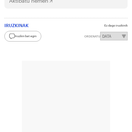
Aktibatu hemen
IRUZKINAK
Ez dago iruzkinik
Iruzkin bat egin
ORDENATU