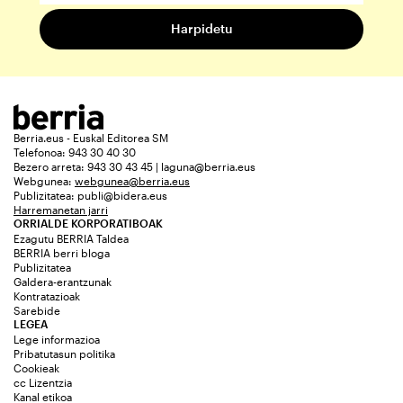
Berria.eus - Euskal Editorea SM
Telefonoa: 943 30 40 30
Bezero arreta: 943 30 43 45 | laguna@berria.eus
Webgunea:
webgunea@berria.eus
Publizitatea:
publi@bidera.eus
Harremanetan jarri
ORRIALDE KORPORATIBOAK
Ezagutu BERRIA Taldea
BERRIA berri bloga
Publizitatea
Galdera-erantzunak
Kontratazioak
Sarebide
LEGEA
Lege informazioa
Pribatutasun politika
Cookieak
cc Lizentzia
Kanal etikoa