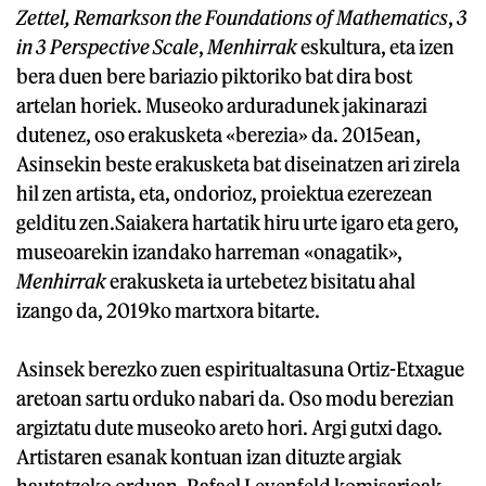
Zettel, Remarks
on the Foundations of Mathematics
,
3
in 3 Perspective Scale
,
Menhirrak
eskultura, eta izen
bera duen bere bariazio piktoriko bat dira bost
artelan horiek. Museoko arduradunek jakinarazi
dutenez, oso erakusketa «berezia» da. 2015ean,
Asinsekin beste erakusketa bat diseinatzen ari zirela
hil zen artista, eta, ondorioz, proiektua ezerezean
gelditu zen.Saiakera hartatik hiru urte igaro eta gero,
museoarekin izandako harreman «onagatik»,
Menhirrak
erakusketa ia urtebetez bisitatu ahal
izango da, 2019ko martxora bitarte.
Asinsek berezko zuen espiritualtasuna Ortiz-Etxague
aretoan sartu orduko nabari da. Oso modu berezian
argiztatu dute museoko areto hori. Argi gutxi dago.
Artistaren esanak kontuan izan dituzte argiak
hautatzeko orduan. Rafael Levenfeld komisarioak