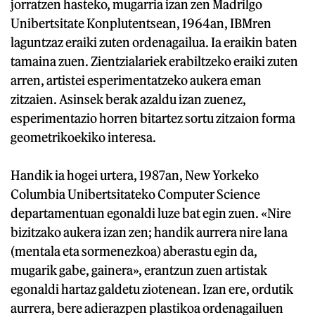
jorratzen hasteko, mugarria izan zen Madrilgo
Unibertsitate Konplutentsean, 1964an, IBMren
laguntzaz eraiki zuten ordenagailua. Ia eraikin baten
tamaina zuen. Zientzialariek erabiltzeko eraiki zuten
arren, artistei esperimentatzeko aukera eman
zitzaien. Asinsek berak azaldu izan zuenez,
esperimentazio horren bitartez sortu zitzaion forma
geometrikoekiko interesa.
Handik ia hogei urtera, 1987an, New Yorkeko
Columbia Unibertsitateko Computer Science
departamentuan egonaldi luze bat egin zuen. «Nire
bizitzako aukera izan zen; handik aurrera nire lana
(mentala eta sormenezkoa) aberastu egin da,
mugarik gabe, gainera», erantzun zuen artistak
egonaldi hartaz galdetu ziotenean. Izan ere, ordutik
aurrera, bere adierazpen plastikoa ordenagailuen